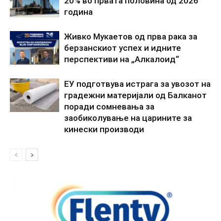
20% во првата половина од 2026
година
Живко Мукаетов од прва рака за
берзанскиот успех и идните
перспективи на „Алкалоид“
ЕУ подготвува истрага за увозот на
градежни материјали од Балканот
поради сомневања за
заобиколување на царините за
кинески производи