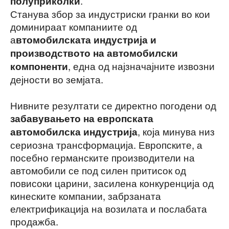
.
полуприколки
Станува збор за индустриски гранки во кои
доминираат компаниите од
а
втомобилската индустрија и
производството на автомобилски
, една од најзначајните извозни
компоненти
дејности во земјата.
Нивните резултати се директно погодени од
забавувањето на европската
, која минува низ
автомобилска индустрија
сериозна трансформација. Европските, а
посебно германските производители на
автомобили се под силен притисок од
повисоки царини, засилена конкуренција од
кинеските компании, забрзаната
електрификација на возилата и послабата
продажба.