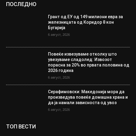
ПОСЛЕДНО
Грант од ЕУ од 149 милиони евра за
железницата од Коридор 8 кон
Бугарија
6 август, 2026
Повеќе извезуваме отколку што
увезуваме сладолед: Извозот
порасна за 20% во првата половина од
2026 година
6 август, 2026
Серафимовски: Македонија мора да
произведува повеќе домашна храна и
да ја намали зависноста од увоз
6 август, 2026
ТОП ВЕСТИ