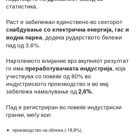
статистика.
Раст е забележан единствено во секторот
снабдување со електрична енергија, гас и
, додека рударството бележи
водна пареа
пад од 3,6%.
Најголемото влијание врз вкупниот резултат
го има
, која
преработувачката индустрија
учествува со повеќе од 80% во
индустриското производство и во мај
забележа намалување од
.
2,6%
Пад е регистриран во повеќе индустриски
гранки, меѓу кои:
производство на облека (-18,8%),