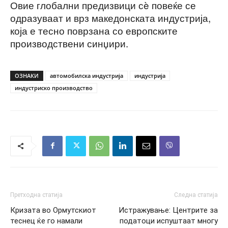
Овие глобални предизвици сè повеќе се
одразуваат и врз македонската индустрија,
која е тесно поврзана со европските
производствени синџири.
ОЗНАКИ
автомобилска индустрија
индустрија
индустриско производство
Претходна статија
Следна статија
Кризата во Ормутскиот
Истражување: Центрите за
теснец ќе го намали
податоци испуштаат многу