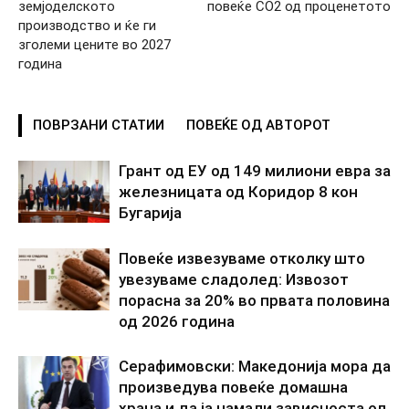
земјоделското
повеќе CO2 од проценетото
производство и ќе ги
зголеми цените во 2027
година
ПОВРЗАНИ СТАТИИ
ПОВЕЌЕ ОД АВТОРОТ
Грант од ЕУ од 149 милиони евра за
железницата од Коридор 8 кон
Бугарија
Повеќе извезуваме отколку што
увезуваме сладолед: Извозот
порасна за 20% во првата половина
од 2026 година
Серафимовски: Македонија мора да
произведува повеќе домашна
храна и да ја намали зависноста од