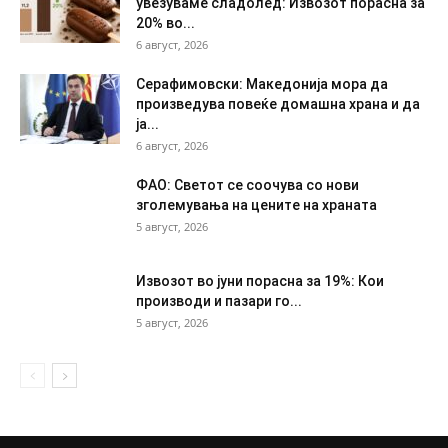
увезуваме сладолед: Извозот порасна за
20% во...
6 август, 2026
Серафимовски: Македонија мора да
произведува повеќе домашна храна и да
ја...
6 август, 2026
ФАО: Светот се соочува со нови
зголемувања на цените на храната
5 август, 2026
Извозот во јуни порасна за 19%: Кои
производи и пазари го...
5 август, 2026