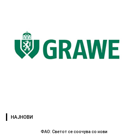
НАЈНОВИ
ФАО: Светот се соочува со нови