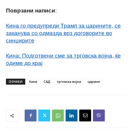
:
Поврзани написи
Кина го предупреди Трамп за царините, се
заканува со одмазда врз договорите во
синџирите
Кина: Подготвени сме за трговска војна, ќе
одиме до крај
ОЗНАКИ
Кина
САД
трговска војна
царини