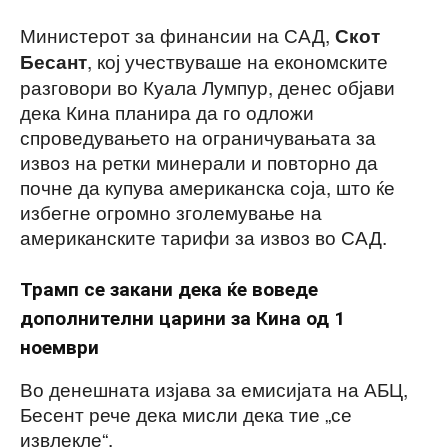
Министерот за финансии на САД,
Скот
, кој учествуваше на економските
Бесант
разговори во Куала Лумпур, денес објави
дека Кина планира да го одложи
спроведувањето на ограничувањата за
извоз на ретки минерали и повторно да
почне да купува американска соја, што ќе
избегне огромно зголемување на
американските тарифи за извоз во САД.
Трамп се закани дека ќе воведе
дополнителни царини за Кина од 1
ноември
Во денешната изјава за емисијата на АБЦ,
Бесент рече дека мисли дека тие „се
извлекле“.