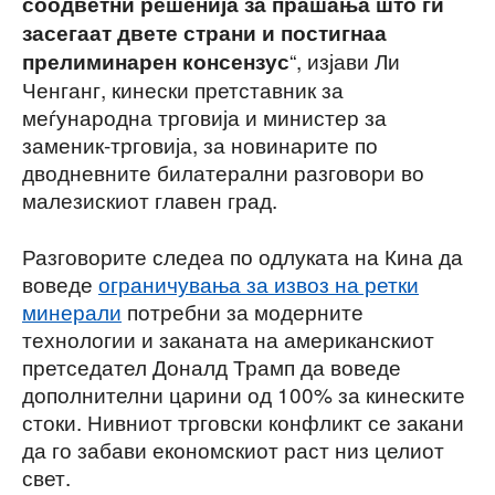
соодветни решенија за прашања што ги
засегаат двете страни и постигнаа
“, изјави Ли
прелиминарен консензус
Ченганг, кинески претставник за
меѓународна трговија и министер за
заменик-трговија, за новинарите по
дводневните билатерални разговори во
малезискиот главен град.
Разговорите следеа по одлуката на Кина да
воведе
ограничувања за извоз на ретки
минерали
потребни за модерните
технологии и заканата на американскиот
претседател Доналд Трамп да воведе
дополнителни царини од 100% за кинеските
стоки. Нивниот трговски конфликт се закани
да го забави економскиот раст низ целиот
свет.