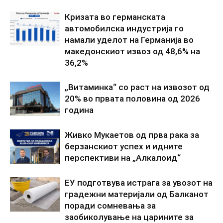
Кризата во германската
автомобилска индустрија го
намали уделот на Германија во
македонскиот извоз од 48,6% на
36,2%
„Витаминка“ со раст на извозот од
20% во првата половина од 2026
година
Живко Мукаетов од прва рака за
берзанскиот успех и идните
перспективи на „Алкалоид“
ЕУ подготвува истрага за увозот на
градежни материјали од Балканот
поради сомневања за
заобиколување на царините за