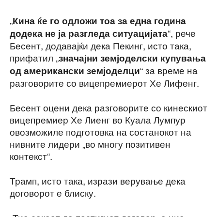
„
Кина ќе го одложи тоа за една година
“, рече
додека не ја разгледа ситуацијата
Бесент, додавајќи дека Пекинг, исто така,
прифатил „
значајни земјоделски купувања
“ за време на
од американски земјоделци
разговорите со вицепремиерот Хе Лифенг.
Бесент оцени дека разговорите со кинескиот
вицепремиер Хе Лиенг во Куала Лумпур
овозможиле подготовка на состанокот на
нивните лидери „во многу позитивен
контекст“.
Трамп, исто така, изрази верување дека
договорот е блиску.