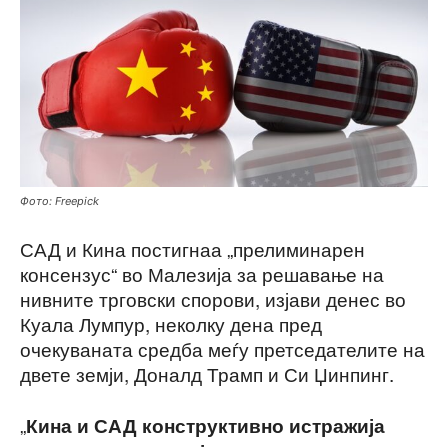
Фото: Freepick
САД и Кина постигнаа „прелиминарен
консензус“ во Малезија за решавање на
нивните трговски спорови, изјави денес во
Куала Лумпур, неколку дена пред
очекуваната средба меѓу претседателите на
двете земји, Доналд Трамп и Си Џинпинг.
„
Кина и САД конструктивно истражија