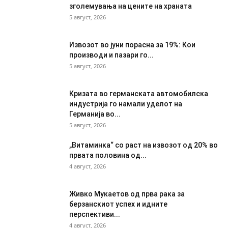
зголемувања на цените на храната
5 август, 2026
Извозот во јуни порасна за 19%: Кои
производи и пазари го...
5 август, 2026
Кризата во германската автомобилска
индустрија го намали уделот на
Германија во...
5 август, 2026
„Витаминка“ со раст на извозот од 20% во
првата половина од...
4 август, 2026
Живко Мукаетов од прва рака за
берзанскиот успех и идните
перспективи...
4 август, 2026