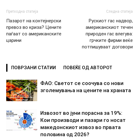
Претходна статија
Следна статија
Пазарот на контејнерски
Рускиот гас надвор,
превоз во криза? Цените
американскиот течен
паѓаат со американските
природен гас влегува:
царини
грчките фирми веќе
потпишуваат договори
ПОВРЗАНИ СТАТИИ
ПОВЕЌЕ ОД АВТОРОТ
ФАО: Светот се соочува со нови
зголемувања на цените на храната
Извозот во јуни порасна за 19%:
Кои производи и пазари го носат
македонскиот извоз во првата
половина од 2026?