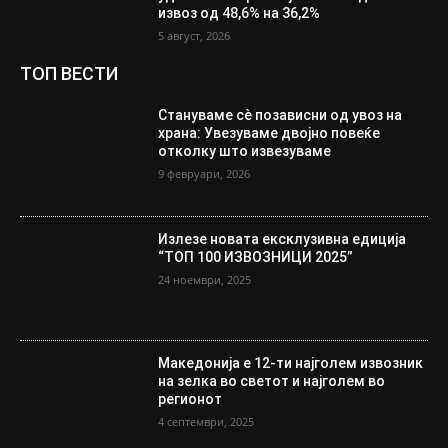
извоз од 48,6% на 36,2%
5 август, 2026
ТОП ВЕСТИ
Стануваме сè позависни од увоз на
храна: Увезуваме двојно повеќе
отколку што извезуваме
9 февруари, 2026
Излезе новата ексклузивна едиција
“ТОП 100 ИЗВОЗНИЦИ 2025”
24 ноември, 2025
Македонија е 12-ти најголем извозник
на зелка во светот и најголем во
регионот
4 септември, 2025