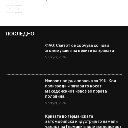
ПОСЛЕДНО
ФАО: Светот се соочува со нови
зголемувања на цените на храната
5 август, 2026
Извозот во јуни порасна за 19%: Кои
производи и пазари го носат
македонскиот извоз во првата
половина...
5 август, 2026
Кризата во германската
автомобилска индустрија го намали
уделот на Германија во македонскиот