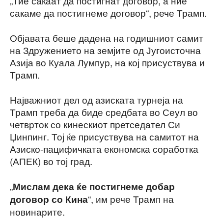
„Тие сакаат да постигнат договор, а ние
сакаме да постигнеме договор“, рече Трамп.
Објавата беше дадена на годишниот самит
на Здружението на земјите од Југоисточна
Азија во Куала Лумпур, на кој присуствува и
Трамп.
Најважниот дел од азиската турнеја на
Трамп треба да биде средбата во Сеул во
четврток со кинескиот претседател Си
Џинпинг. Тој ќе присуствува на самитот на
Азиско-пацифичката економска соработка
(АПЕК) во тој град.
„
Мислам дека ќе постигнеме добар
“, им рече Трамп на
договор со Кина
новинарите.