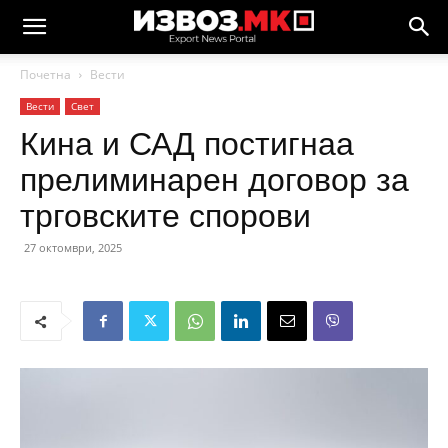
Почетна
Вести
Вести
Свет
Кина и САД постигнаа
прелиминарен договор за
трговските спорови
27 октомври, 2025