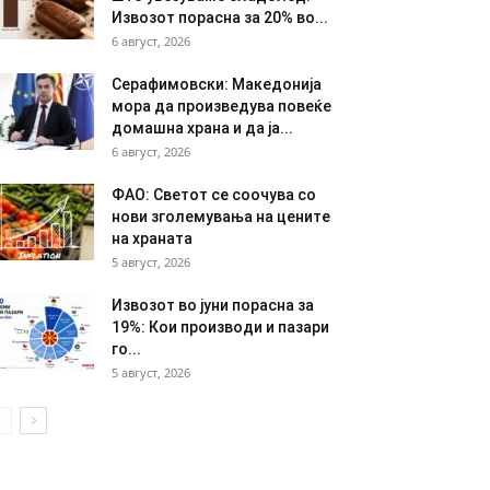
Извозот порасна за 20% во...
6 август, 2026
Серафимовски: Македонија
мора да произведува повеќе
домашна храна и да ја...
6 август, 2026
ФАО: Светот се соочува со
нови зголемувања на цените
на храната
5 август, 2026
Извозот во јуни порасна за
19%: Кои производи и пазари
го...
5 август, 2026