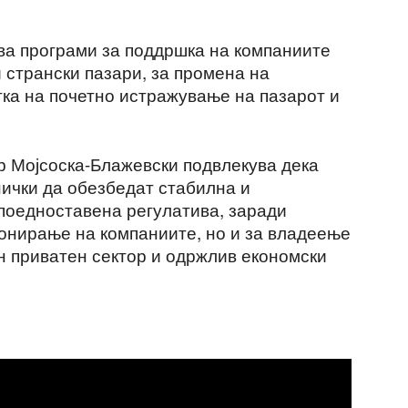
ива програми за поддршка на компаниите
и странски пазари, за промена на
тка на почетно истражување на пазарот и
р Мојсоска-Блажевски подвлекува дека
ички да обезбедат стабилна и
поедноставена регулатива, заради
онирање на компаниите, но и за владеење
ен приватен сектор и одржлив економски