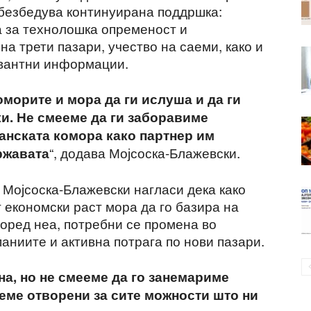
безбедува континуирана поддршка:
а за технолошка опременост и
на трети пазари, учество на саеми, како и
вантни информации.
коморите и мора да ги ислуша и да ги
и. Не смееме да ги заборавиме
анската комора како партнер им
“, додава Мојсоска-Блажевски.
ржавата
 Мојсоска-Блажевски нагласи дека како
 економски раст мора да го базира на
поред неа, потребни се промена во
аниите и активна потрага по нови пазари.
а, но не смееме да го занемариме
еме отворени за сите можности што ни