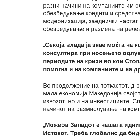
разни начини на компаниите им о
обезбедување кредити и средств
модернизација, заеднички настап 
обезбедување и размена на реле
„
Секоја влада ја знае моќта на 
консултира при носењето одлук
периодите на кризи во кои Стоп
помогна и на компаниите и на д
Во продолжение на поткастот, д-р
мала економија Македонија својот
извозот, но и на инвестициите. С
начинот на размислување на комп
„
Можеби Западот е нашата иднин
Истокот. Треба глобално да бид