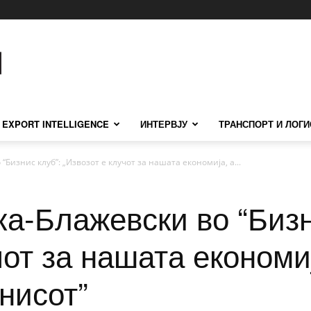
EXPORT INTELLIGENCE
ИНТЕРВЈУ
ТРАНСПОРТ И ЛОГИ
Бизнис клуб”: „Извозот е клучот за нашата економија, а...
а-Блажевски во “Бизн
чот за нашата економи
знисот”