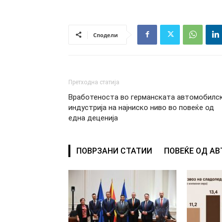
Сподели
Претходна статија
Вработеноста во германската автомобилс
индустрија на најниско ниво во повеќе од
една деценија
ПОВРЗАНИ СТАТИИ
ПОВЕЌЕ ОД А