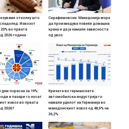
везуваме отколку што
Серафимовски: Македонија мора
 сладолед: Извозот
да произведува повеќе домашна
 20% во првата
храна и да ја намали зависноста
д 2026 година
од увоз
 јуни порасна за 19%:
Кризата во германската
оди и пазари го носат
автомобилска индустрија го
иот извоз во првата
намали уделот на Германија во
д 2026?
македонскиот извоз од 48,6% на
36,2%