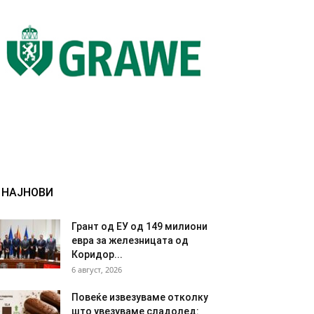
НАЈНОВИ
Грант од ЕУ од 149 милиони
евра за железницата од
Коридор...
6 август, 2026
Повеќе извезуваме отколку
што увезуваме сладолед: