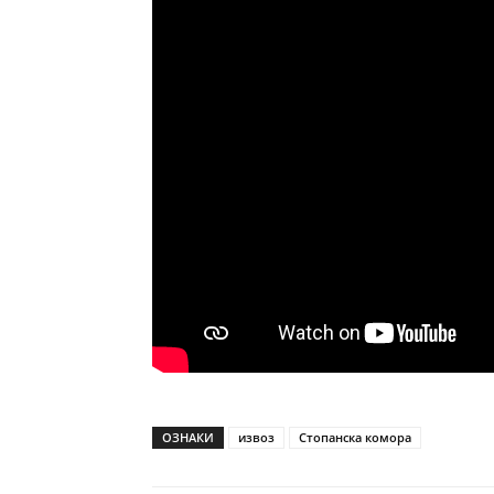
ОЗНАКИ
извоз
Стопанска комора