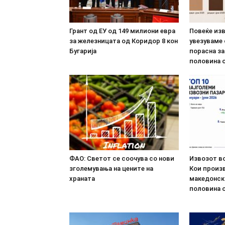
Грант од ЕУ од 149 милиони евра
Повеќе из
за железницата од Коридор 8 кон
увезуваме
Бугарија
порасна за
половина о
ФАО: Светот се соочува со нови
Извозот во
зголемувања на цените на
Кои произв
храната
македонск
половина о