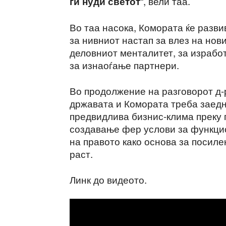
“, вели таа.
ги нуди светот
Во таа насока, Комората ќе разв
за нивниот настап за влез на нов
деловниот менталитет, за израбо
за изнаоѓање партнери.
Во продолжение на разговорот д-
државата и Комората треба заедн
предвидлива бизнис-клима преку 
создавање фер услови за функци
на правото како основа за посил
раст.
Линк до видеото.