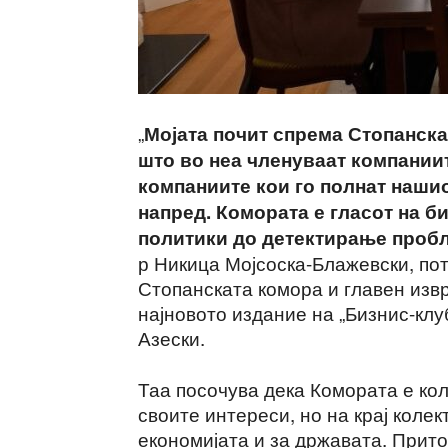
„
Мојата почит спрема Стопанска
што во неа членуваат компаниит
компаниите кои го полнат нашио
напред. Комората е гласот на б
политики до детектирање проб
р Никица Мојсоска-Блажевски, по
Стопанската комора и главен извр
најновото издание на „Бизнис-клу
Азески.
Таа посочува дека Комората е коле
своите интереси, но на крај колек
економијата и за државата. Прито