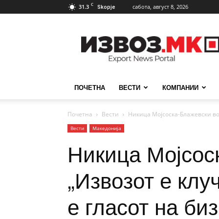
C
31.3
сабота, август 8, 2026
Skopje
ИзвозМК
ПОЧЕТНА
ВЕСТИ
КОМПАНИИ
Почетна
Вести
Никица Мојсоска-Блажевски во “
Вести
Македонија
Никица Мојсоск
„Извозот е клу
е гласот на би