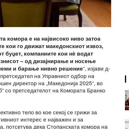
та комора е на највисоко ниво затоа
е кои го движат македонскиот извоз,
т буџет, компаниите кои нѐ водат
изнисот – од дизајнирање и носење
“, изјави д-
леми и барање нивно решение
тпретседател на Управниот одбор на
шен директор на „Македонија 2025“, во
б“ со претседателот на Комората Бранко
ктивно тело во кое секој се грижи за
тивниот интерес е најважен и за
а, потсетува дека Стопанската комора на