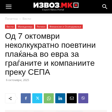
Почетна
Вести
Вести
Македонија
Регион
Финансии и Осигурување
Од 7 октомври
неколкукратно поевтини
плаќања во евра за
граѓаните и компаниите
преку СЕПА
6 октомври, 2025