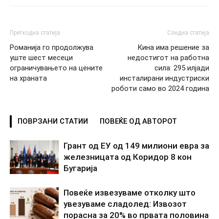
Претходна статија
Следна статија
Романија го продолжува
Кина има решение за
уште шест месеци
недостигот на работна
ограничувањето на цените
сила: 295 илјади
на храната
инсталирани индустриски
роботи само во 2024 година
ПОВРЗАНИ СТАТИИ
ПОВЕЌЕ ОД АВТОРОТ
Грант од ЕУ од 149 милиони евра за
железницата од Коридор 8 кон
Бугарија
Повеќе извезуваме отколку што
увезуваме сладолед: Извозот
порасна за 20% во првата половина