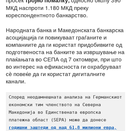
тројно помалку,
МКД наспроти 1.180 МКД преку
кореспондентното банкарство.
Народната банка и Македонската банкарска
асоцијација ги повикуваат граѓаните и
компаниите да ги користат придобивките од
подготвеноста на банките за извршување на
плаќањата во СЕПА од 7 октомври, при што
во интерес на ефикасноста ги охрабруваат
сѐ повеќе да ги користат дигиталните
канали.
Според неодамнешната анализа на Германскиот 
економски тим членството на Северна 
Македонија во Единствената европска 
платежна област (SEPA) може да донесе 
годишни заштеди од над 61,8 милиони евра
,