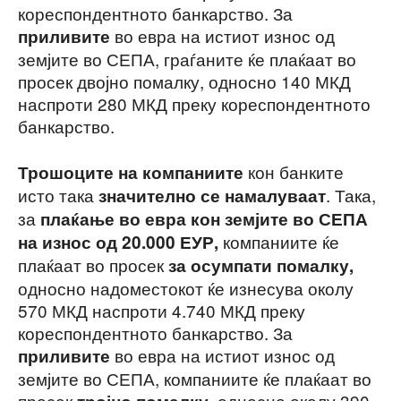
кореспондентното банкарство. За
во евра на истиот износ од
приливите
земјите во СЕПА, граѓаните ќе плаќаат во
просек двојно помалку, односно 140 МКД
наспроти 280 МКД преку кореспондентното
банкарство.
кон банките
Трошоците на
компаниите
исто така
. Така,
значително се намалуваат
за
плаќање во евра кон земјите во СЕПА
компаниите ќе
на износ од 20.000 ЕУР,
плаќаат во просек
за осумпати помалку,
односно надоместокот ќе изнесува околу
570 МКД наспроти 4.740 МКД преку
кореспондентното банкарство. За
во евра на истиот износ од
приливите
земјите во СЕПА, компаниите ќе плаќаат во
просек
односно околу 390