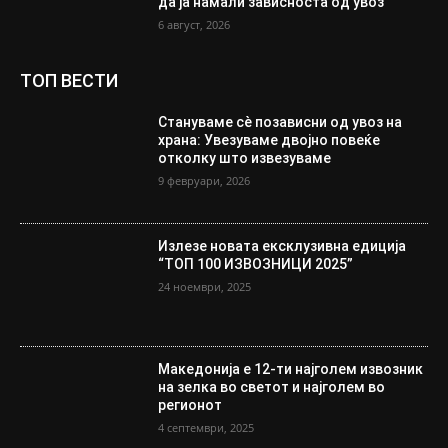
да ја намали зависноста од увоз
6 август, 2026
ТОП ВЕСТИ
Стануваме сè позависни од увоз на
храна: Увезуваме двојно повеќе
отколку што извезуваме
9 февруари, 2026
Излезе новата ексклузивна едиција
“ТОП 100 ИЗВОЗНИЦИ 2025”
24 ноември, 2025
Македонија е 12-ти најголем извозник
на зелка во светот и најголем во
регионот
4 септември, 2025