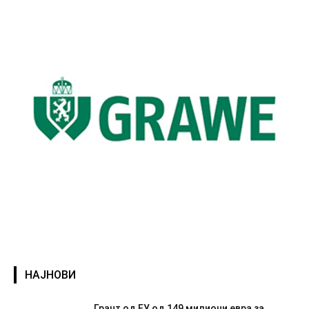
НАЈНОВИ
Грант од ЕУ од 149 милиони евра за