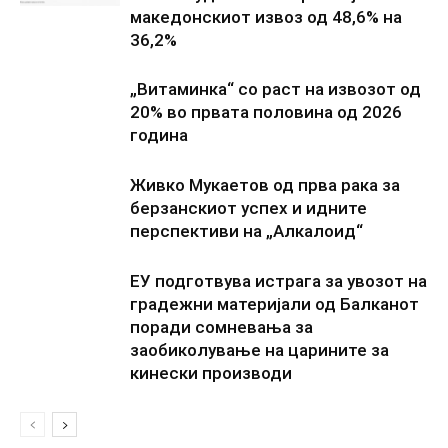
македонскиот извоз од 48,6% на
36,2%
„Витаминка“ со раст на извозот од
20% во првата половина од 2026
година
Живко Мукаетов од прва рака за
берзанскиот успех и идните
перспективи на „Алкалоид“
ЕУ подготвува истрага за увозот на
градежни материјали од Балканот
поради сомневања за
заобиколување на царините за
кинески производи