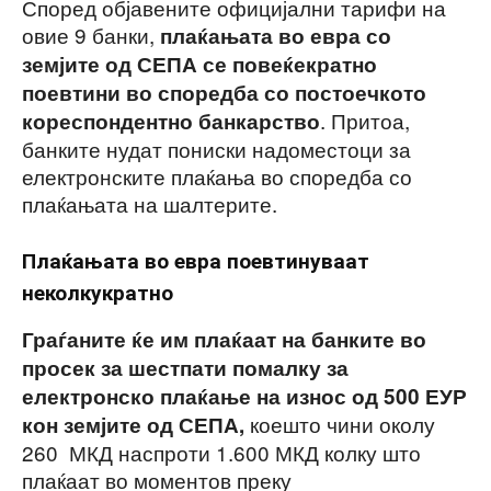
Според објавените официјални тарифи на
овие 9 банки,
плаќањата во евра со
земјите од СЕПА
се повеќекратно
поевтини во споредба со постоечкото
. Притоа,
кореспондентно банкарство
банките нудат пониски надоместоци за
електронските плаќања во споредба со
плаќањата на шалтерите.
Плаќањата во евра поевтинуваат
неколкукратно
Граѓаните ќе им плаќаат на банките
во
просек
за
шестпати помалку
за
електронско плаќање
на износ од 500 ЕУР
коешто чини околу
кон земјите од СЕПА,
260 МКД наспроти 1.600 МКД колку што
плаќаат во моментов преку