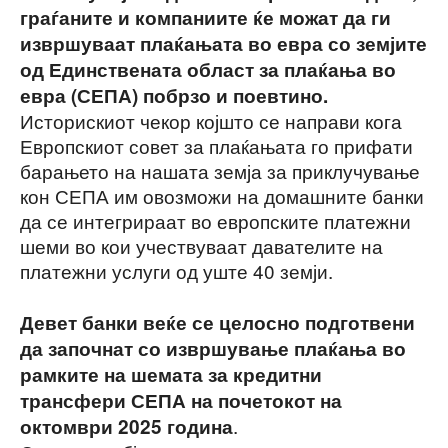
граѓаните и компаниите ќе можат да ги
извршуваат плаќањата во евра
со земјите
од Единствената област за плаќања во
евра (СЕПА) побрзо и поевтино.
Историскиот чекор којшто се направи кога
Европскиот совет за плаќањата го прифати
барањето на нашата земја за приклучување
кон СЕПА им овозможи на домашните банки
да се интегрираат во европските платежни
шеми во кои учествуваат давателите на
платежни услуги од уште 40 земји.
Девет банки веќе се целосно подготвени
да започнат со извршување плаќања во
рамките на шемата за кредитни
трансфери СЕПА на почетокот на
.
октомври 2025 година