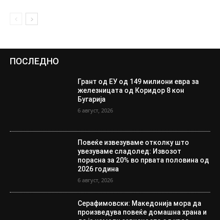
ПОСЛЕДНО
Грант од ЕУ од 149 милиони евра за
железницата од Коридор 8 кон
Бугарија
6 август, 2026
Повеќе извезуваме отколку што
увезуваме сладолед: Извозот
порасна за 20% во првата половина од
2026 година
6 август, 2026
Серафимовски: Македонија мора да
произведува повеќе домашна храна и