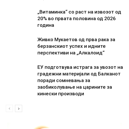
„Витаминка“ со раст на извозот од
20% во првата половина од 2026
година
Живко Мукаетов од прва рака за
берзанскиот успех и идните
перспективи на „Алкалоид“
ЕУ подготвува истрага за увозот на
градежни материјали од Балканот
поради сомневања за
заобиколување на царините за
кинески производи