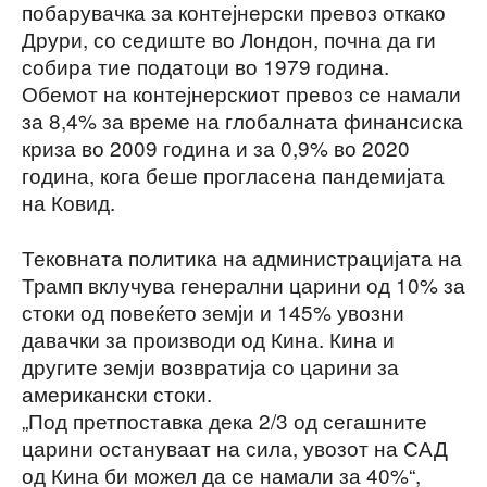
побарувачка за контејнерски превоз откако
Друри, со седиште во Лондон, почна да ги
собира тие податоци во 1979 година.
Обемот на контејнерскиот превоз се намали
за 8,4% за време на глобалната финансиска
криза во 2009 година и за 0,9% во 2020
година, кога беше прогласена пандемијата
на Ковид.
Тековната политика на администрацијата на
Трамп вклучува генерални царини од 10% за
стоки од повеќето земји и 145% увозни
давачки за производи од Кина. Кина и
другите земји возвратија со царини за
американски стоки.
„Под претпоставка дека 2/3 од сегашните
царини остануваат на сила, увозот на САД
од Кина би можел да се намали за 40%“,