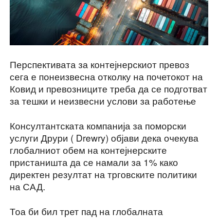
Перспективата за контејнерскиот превоз
сега е понеизвесна отколку на почетокот на
Ковид и превозниците треба да се подготват
за тешки и неизвесни услови за работење
Консултантската компанија за поморски
услуги Друри ( Drewry) објави дека очекува
глобалниот обем на контејнерските
пристаништа да се намали за 1% како
директен резултат на трговските политики
на САД.
Тоа би бил трет пад на глобалната