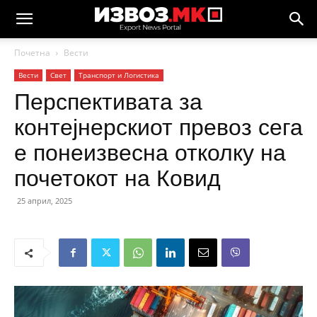
Почетна
Вести
Вести
Свет
Транспорт и Логистика
Перспективата за
контејнерскиот превоз сега
е понеизвесна отколку на
почетокот на Ковид
25 април, 2025