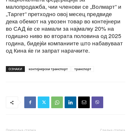
малопродажба, чии членови се „Волмарт“ и
„Таргет“ претходно овој месец предвиде
дека обемот на увозен товар во контејнери
во САД ќе се намали за најмалку 20% на
годишно ниво во втората половина од 2025
година, бидејќи компаниите што набавуваат
од Кина ќе ги запрат нарачките.
ОЗНАКИ
контејнерски транспорт
транспорт
Претходна статија
Следна статија