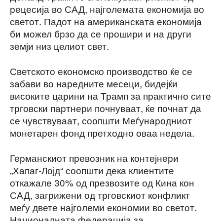
рецесија во САД, најголемата економија во
светот. Падот на американската економија
би можел брзо да се прошири и на други
земји низ целиот свет.
Светското економско производство ќе се
забави во наредните месеци, бидејќи
високите царини на Трамп за практично сите
трговски партнери почнуваат, ќе почнат да
се чувствуваат, соопшти Меѓународниот
монетарен фонд претходно оваа недела.
Германскиот превозник на контејнери
„Хапаг-Лојд“ соопшти дека клиентите
откажале 30% од презвозите од Кина кон
САД, загрижени од трговскиот конфликт
меѓу двете најголеми економии во светот.
Националната федерација за