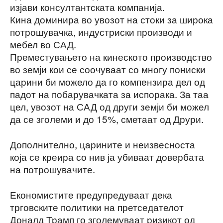
изјави консултантската компанија.
Кина доминира во увозот на стоки за широка
потрошувачка, индустриски производи и
мебел во САД.
Преместувањето на кинеското производство
во земји кои се соочуваат со многу пониски
царини би можело да го компензира дел од
падот на побарувачката за испорака. За таа
цел, увозот на САД од други земји би можел
да се зголеми и до 15%, сметаат од Друри.
Дополнително, царините и неизвесноста
која се креира со нив ја убиваат довербата
на потрошувачите.
Економистите предупредуваат дека
трговските политики на претседателот
Доналд Трамп го зголемуваат ризикот од