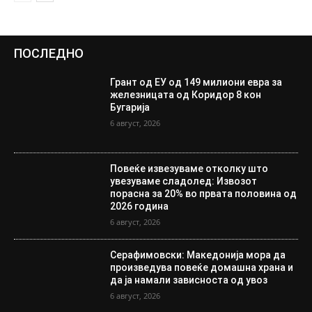
ПОСЛЕДНО
Грант од ЕУ од 149 милиони евра за
железницата од Коридор 8 кон
Бугарија
6 август, 2026
Повеќе извезуваме отколку што
увезуваме сладолед: Извозот
порасна за 20% во првата половина од
2026 година
6 август, 2026
Серафимовски: Македонија мора да
произведува повеќе домашна храна и
да ја намали зависноста од увоз
6 август, 2026