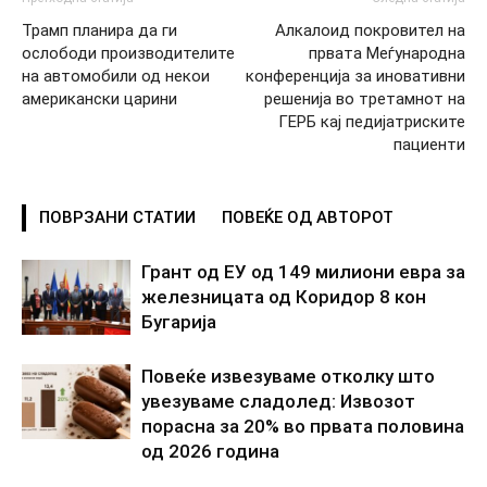
Трамп планира да ги
Алкалоид покровител на
ослободи производителите
првата Меѓународна
на автомобили од некои
конференција за иновативни
американски царини
решенија во третамнот на
ГЕРБ кај педијатриските
пациенти
ПОВРЗАНИ СТАТИИ
ПОВЕЌЕ ОД АВТОРОТ
Грант од ЕУ од 149 милиони евра за
железницата од Коридор 8 кон
Бугарија
Повеќе извезуваме отколку што
увезуваме сладолед: Извозот
порасна за 20% во првата половина
од 2026 година