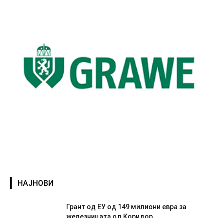
НАЈНОВИ
Грант од ЕУ од 149 милиони евра за
железницата од Коридор...