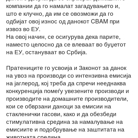
компании да го намалат загадувањето и,
што е клучно, да им се овозможи да го
одбијат овој износ од данокот CBAM при
извоз во ЕУ.
На овој начин, се осигурува дека парите,
наместо целосно да се влеваат во буџетот
на ЕУ, остануваат во Србија.
Пратениците го усвоија и Законот за данок
на увоз на производи со интензивна емисија
на јаглерод, кој треба да спречи нееднаква
конкуренција помеѓу увезените производи и
производите на домашните производители,
кои се обврзани даноци за емисии на
стакленички гасови, како и да обезбеди
стимулативна средина за намалување на
емисиите и подобрување на заштитата на
животната средина.