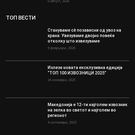
6 август, 2026
ТОП ВЕСТИ
Стануваме сè позависни од увоз на
храна: Увезуваме двојно повеќе
отколку што извезуваме
9 февруари, 2026
Излезе новата ексклузивна едиција
“ТОП 100 ИЗВОЗНИЦИ 2025”
24 ноември, 2025
Македонија е 12-ти најголем извозник
на зелка во светот и најголем во
регионот
4 септември, 2025