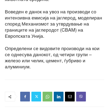
Воведен е данок на увоз на производи со
интензивна емисија на јаглерод, моделиран
според Механизмот за утврдување на
границите на јаглеродот (CBAM) на
Европската Унија.
Определени се видовите производи на кои
се однесува данокот, од четири групи –
железо или челик, цемент, ѓубриво и
алуминиум.