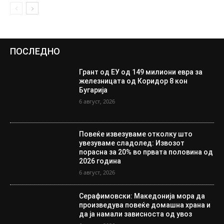
ПОСЛЕДНО
Грант од ЕУ од 149 милиони евра за
железницата од Коридор 8 кон
Бугарија
6 август, 2026
Повеќе извезуваме отколку што
увезуваме сладолед: Извозот
порасна за 20% во првата половина од
2026 година
6 август, 2026
Серафимовски: Македонија мора да
произведува повеќе домашна храна и
да ја намали зависноста од увоз