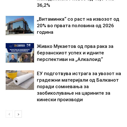
36,2%
„Витаминка“ со раст на извозот од
20% во првата половина од 2026
година
Живко Мукаетов од прва рака за
берзанскиот успех и идните
перспективи на „Алкалоид“
ЕУ подготвува истрага за увозот на
градежни материјали од Балканот
поради сомневања за
заобиколување на царините за
кинески производи