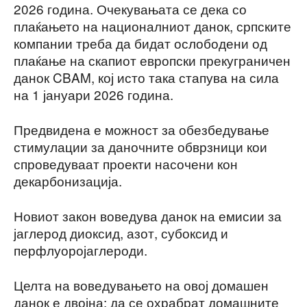
2026 година. Очекувањата се дека со
плаќањето на националниот данок, српските
компании треба да бидат ослободени од
плаќање на скапиот европски прекуграничен
данок CBAM, кој исто така стапува на сила
на 1 јануари 2026 година.
Предвидена е можност за обезбедување
стимулации за даночните обврзници кои
спроведуваат проекти насочени кон
декарбонизација.
Новиот закон воведува данок на емисии за
јаглерод диоксид, азот, субоксид и
перфлуоројаглероди.
Целта на воведувањето на овој домашен
данок е двојна: да се охрабрат домашните