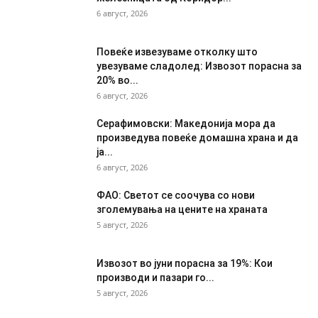
6 август, 2026
Повеќе извезуваме отколку што
увезуваме сладолед: Извозот порасна за
20% во...
6 август, 2026
Серафимовски: Македонија мора да
произведува повеќе домашна храна и да
ја...
6 август, 2026
ФАО: Светот се соочува со нови
зголемувања на цените на храната
5 август, 2026
Извозот во јуни порасна за 19%: Кои
производи и пазари го...
5 август, 2026