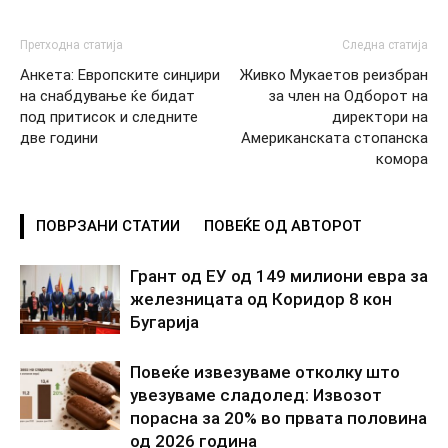
Претходна статија
Следна статија
Анкета: Европските синџири
Живко Мукаетов реизбран
на снабдување ќе бидат
за член на Одборот на
под притисок и следните
директори на
две години
Американската стопанска
комора
ПОВРЗАНИ СТАТИИ
ПОВЕЌЕ ОД АВТОРОТ
Грант од ЕУ од 149 милиони евра за
железницата од Коридор 8 кон
Бугарија
Повеќе извезуваме отколку што
увезуваме сладолед: Извозот
порасна за 20% во првата половина
од 2026 година