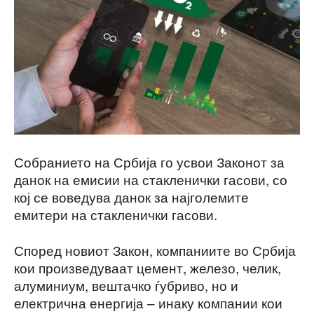
Собранието на Србија го усвои Законот за
данок на емисии на стакленички гасови, со
кој се воведува данок за најголемите
емитери на стакленички гасови.
Според новиот Закон, компаниите во Србија
кои произведуваат цемент, железо, челик,
алуминиум, вештачко ѓубриво, но и
електрична енергија – инаку компании кои