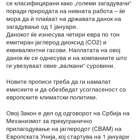
се класифицирани како „големи загадувачи“
поради природата на нивната работа – ќе
мора да ѝ плаќаат на државата данок на
загадување од 1 јануари.
Данокот ќе изнесува четири евра по тон
емитиран јаглерод диоксид (CO2) и
еквивалентни гасови. Наплатата на овој
данок ќе се однесува и на компаниите што
ги увезуваат овие „валкани“ суровини.
Новите прописи треба да ги намалат
емисиите и да обезбедат усогласеност со
европските климатски политики.
Овој Закон е дел од одговорот на Србија на
Механизмот за прекугранично
прилагодување на јаглеродот (CBAM) на
Европската Унија, кој стартува на 1 јануари