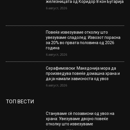
железницата од Коридор 8 кон Бугарија
6 август, 2026
Повеќе извезуваме отколку што
увезуваме сладолед: Извозот порасна
за 20% во првата половина од 2026
година
6 август, 2026
Серафимовски: Македонија мора да
произведува повеќе домашна храна и
да ја намали зависноста од увоз
6 август, 2026
ТОП ВЕСТИ
Стануваме сè позависни од увоз на
храна: Увезуваме двојно повеќе
отколку што извезуваме