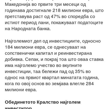
Македонија во првите три месеци од
годинава достигнале 218 милиони евра, што
претставува раст од 47% во споредба со
истиот период лани, покажуваат податоците
на Народната банка.
Најголемиот дел од инвестициите, односно
184 милиони евра, се однесуваат на
сопственички капитал и реинвестирана
добивка. Сепак, и покрај тоа што оваа ставка
има најголемо учество во вкупните
инвестиции, таа бележи пад од 35% во
однос на првиот квартал минатата година,
кога по овој основ во земјава влегле 284
милиони евра.
Обединетото Кралство најголем
инвеститор