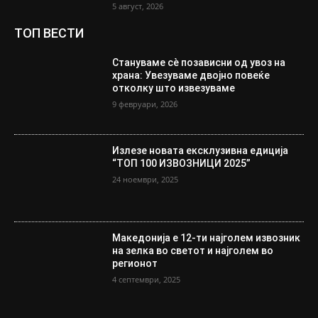
5 август, 2026
ТОП ВЕСТИ
Стануваме сè позависни од увоз на
храна: Увезуваме двојно повеќе
отколку што извезуваме
9 февруари, 2026
Излезе новата ексклузивна едиција
“ТОП 100 ИЗВОЗНИЦИ 2025”
24 ноември, 2025
Македонија е 12-ти најголем извозник
на зелка во светот и најголем во
регионот
4 септември, 2025