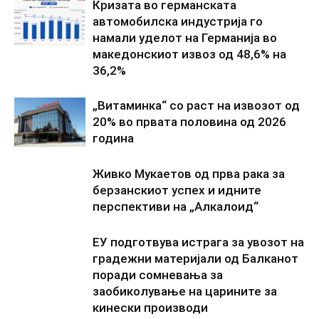
Кризата во германската
автомобилска индустрија го
намали уделот на Германија во
македонскиот извоз од 48,6% на
36,2%
„Витаминка“ со раст на извозот од
20% во првата половина од 2026
година
Живко Мукаетов од прва рака за
берзанскиот успех и идните
перспективи на „Алкалоид“
ЕУ подготвува истрага за увозот на
градежни материјали од Балканот
поради сомневања за
заобиколување на царините за
кинески производи