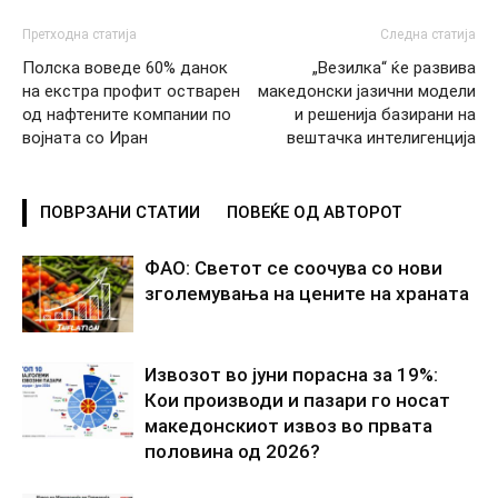
Претходна статија
Следна статија
Полска воведе 60% данок
„Везилка“ ќе развива
на екстра профит остварен
македонски јазични модели
од нафтените компании по
и решенија базирани на
војната со Иран
вештачка интелигенција
ПОВРЗАНИ СТАТИИ
ПОВЕЌЕ ОД АВТОРОТ
ФАО: Светот се соочува со нови
зголемувања на цените на храната
Извозот во јуни порасна за 19%:
Кои производи и пазари го носат
македонскиот извоз во првата
половина од 2026?