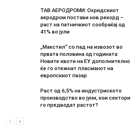
ТАВ АЕРОДРОМИ: Охридскиот
аеродром постави нов рекорд –
раст на патничкиот сообраќај од
41% во јули
„Макстил“ со пад на извозот во
првата половина од годината:
Новите квоти на ЕУ дополнително
ќе го отежнат пласманот на
европскиот пазар
Раст од 6,5% на индустриското
производство во јуни, кои сектори
го предводат растот?