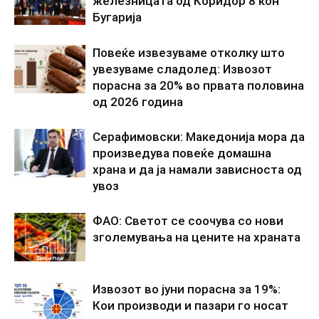
железницата од Коридор 8 кон
Бугарија
Повеќе извезуваме отколку што
увезуваме сладолед: Извозот
порасна за 20% во првата половина
од 2026 година
Серафимовски: Македонија мора да
произведува повеќе домашна
храна и да ја намали зависноста од
увоз
ФАО: Светот се соочува со нови
зголемувања на цените на храната
Извозот во јуни порасна за 19%:
Кои производи и пазари го носат