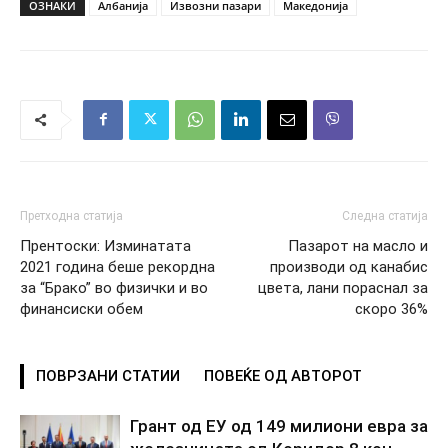
ОЗНАКИ
Албанија
Извозни пазари
Македонија
Претходна статија
Следна статија
Прентоски: Изминатата
Пазарот на масло и
2021 година беше рекордна
производи од канабис
за “Брако” во физички и во
цвета, лани пораснал за
финансиски обем
скоро 36%
ПОВРЗАНИ СТАТИИ
ПОВЕЌЕ ОД АВТОРОТ
Грант од ЕУ од 149 милиони евра за