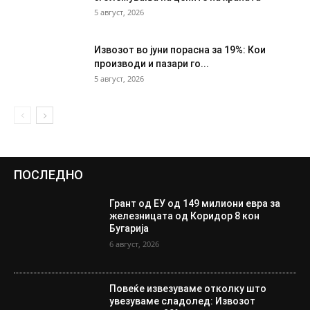
5 август, 2026
Извозот во јуни порасна за 19%: Кои
производи и пазари го...
5 август, 2026
ПОСЛЕДНО
Грант од ЕУ од 149 милиони евра за
железницата од Коридор 8 кон
Бугарија
6 август, 2026
Повеќе извезуваме отколку што
увезуваме сладолед: Извозот