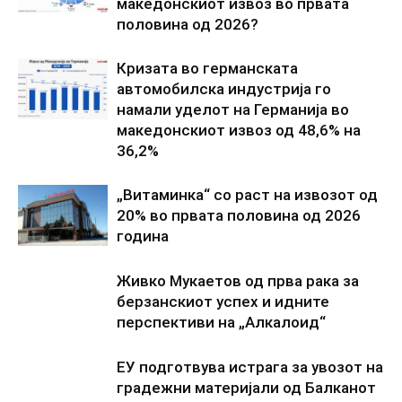
македонскиот извоз во првата
половина од 2026?
Кризата во германската
автомобилска индустрија го
намали уделот на Германија во
македонскиот извоз од 48,6% на
36,2%
„Витаминка“ со раст на извозот од
20% во првата половина од 2026
година
Живко Мукаетов од прва рака за
берзанскиот успех и идните
перспективи на „Алкалоид“
ЕУ подготвува истрага за увозот на
градежни материјали од Балканот