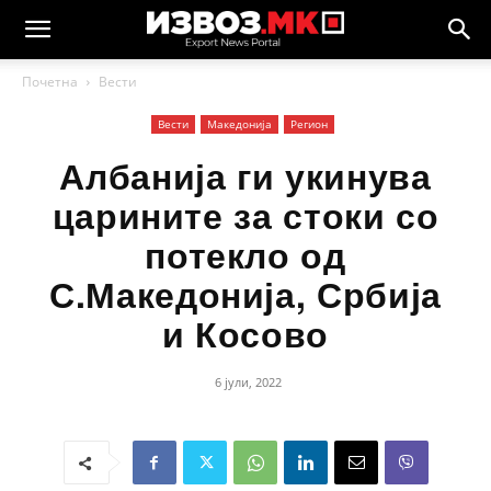
Почетна
Вести
Вести
Македонија
Регион
Албанија ги укинува
царините за стоки со
потекло од
С.Македонија, Србија
и Косово
6 јули, 2022