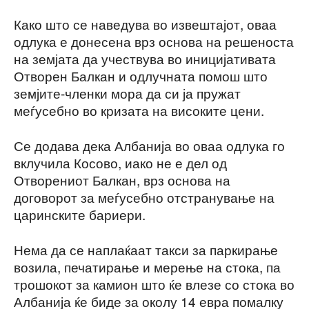
Како што се наведува во извештајот, оваа
одлука е донесена врз основа на решеноста
на земјата да учествува во иницијативата
Отворен Балкан и одлучната помош што
земјите-членки мора да си ја пружат
меѓусебно во кризата на високите цени.
Се додава дека Албанија во оваа одлука го
вклучила Косово, иако не е дел од
Отворениот Балкан, врз основа на
договорот за меѓусебно отстранување на
царинските бариери.
Нема да се наплаќаат такси за паркирање
возила, печатирање и мерење на стока, па
трошокот за камион што ќе влезе со стока во
Албанија ќе биде за околу 14 евра помалку