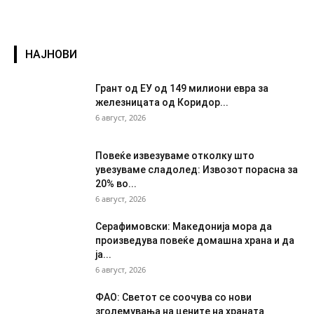
НАЈНОВИ
Грант од ЕУ од 149 милиони евра за
железницата од Коридор...
6 август, 2026
Повеќе извезуваме отколку што
увезуваме сладолед: Извозот порасна за
20% во...
6 август, 2026
Серафимовски: Македонија мора да
произведува повеќе домашна храна и да
ја...
6 август, 2026
ФАО: Светот се соочува со нови
зголемувања на цените на храната