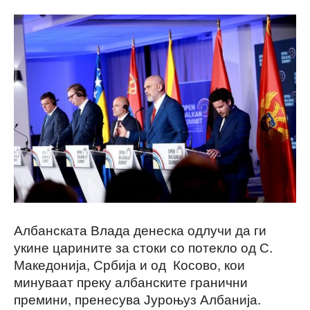
Албанската Влада денеска одлучи да ги
укине царините за стоки со потекло од С.
Македонија, Србија и од Косово, кои
минуваат преку албанските гранични
премини, пренесува Јуроњуз Албанија.