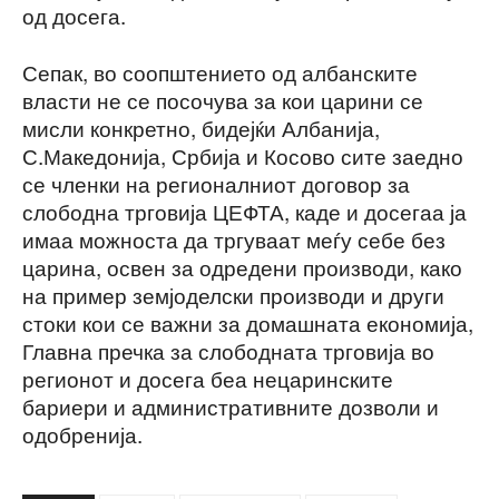
од досега.
Сепак, во соопштението од албанските
власти не се посочува за кои царини се
мисли конкретно, бидејќи Албанија,
С.Македонија, Србија и Косово сите заедно
се членки на регионалниот договор за
слободна трговија ЦЕФТА, каде и досегаа ја
имаа можноста да тргуваат меѓу себе без
царина, освен за одредени производи, како
на пример земјоделски производи и други
стоки кои се важни за домашната економија,
Главна пречка за слободната трговија во
регионот и досега беа нецаринските
бариери и административните дозволи и
одобренија.