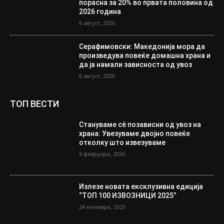
порасна за 20% во првата половина од
2026 година
6 август, 2026
Серафимовски: Македонија мора да
произведува повеќе домашна храна и
да ја намали зависноста од увоз
6 август, 2026
ТОП ВЕСТИ
Стануваме сè позависни од увоз на
храна: Увезуваме двојно повеќе
отколку што извезуваме
9 февруари, 2026
Излезе новата ексклузивна едиција
“ТОП 100 ИЗВОЗНИЦИ 2025”
24 ноември, 2025