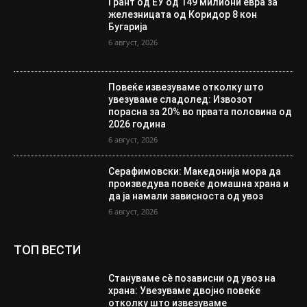
Грант од ЕУ од 149 милиони евра за
железницата од Коридор 8 кон
Бугарија
6 август, 2026
Повеќе извезуваме отколку што
увезуваме сладолед: Извозот
порасна за 20% во првата половина од
2026 година
6 август, 2026
Серафимовски: Македонија мора да
произведува повеќе домашна храна и
да ја намали зависноста од увоз
6 август, 2026
ТОП ВЕСТИ
Стануваме сè позависни од увоз на
храна: Увезуваме двојно повеќе
отколку што извезуваме