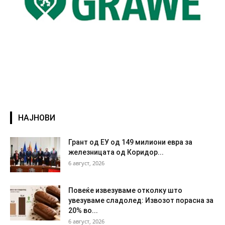
НАЈНОВИ
Грант од ЕУ од 149 милиони евра за
железницата од Коридор...
6 август, 2026
Повеќе извезуваме отколку што
увезуваме сладолед: Извозот порасна за
20% во...
6 август, 2026