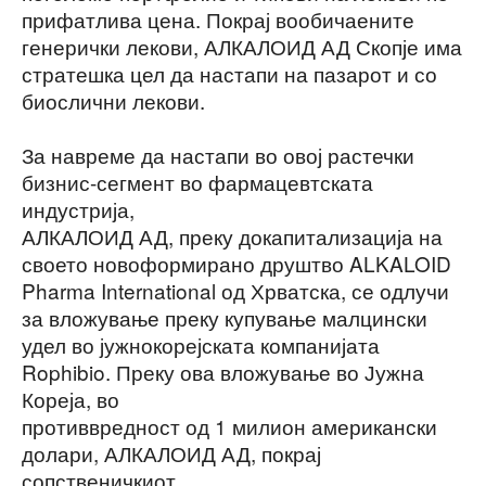
прифатлива цена. Покрај вообичаените
генерички лекови, АЛКАЛОИД АД Скопје има
стратешка цел да настапи на пазарот и со
биослични лекови.
За навреме да настапи во овој растечки
бизнис-сегмент во фармацевтската
индустрија,
АЛКАЛОИД АД, преку докапитализација на
своето новоформирано друштво ALKALOID
Pharma International од Хрватска, се одлучи
за вложување преку купување малцински
удел во јужнокорејската компанијата
Rophibio. Преку ова вложување во Јужна
Кореја, во
противвредност од 1 милион американски
долари, АЛКАЛОИД АД, покрај
сопственичкиот