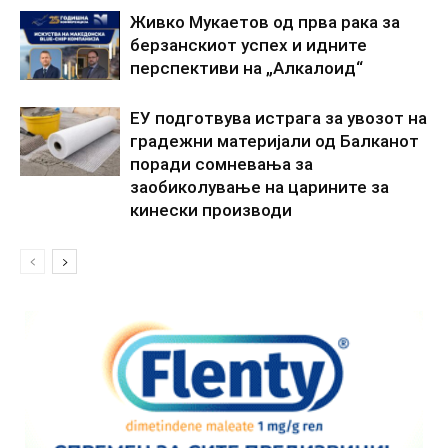
Живко Мукаетов од прва рака за
берзанскиот успех и идните
перспективи на „Алкалоид“
ЕУ подготвува истрага за увозот на
градежни материјали од Балканот
поради сомневања за
заобиколување на царините за
кинески производи