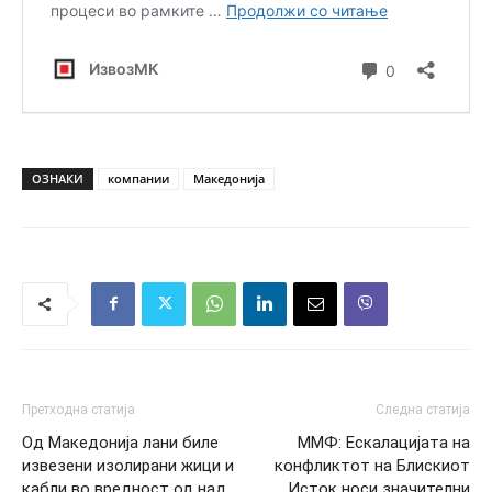
ОЗНАКИ
компании
Македонија
Претходна статија
Следна статија
Од Македонија лани биле
ММФ: Eскалацијата на
извезени изолирани жици и
конфликтот на Блискиот
кабли во вредност од над
Исток носи значителни