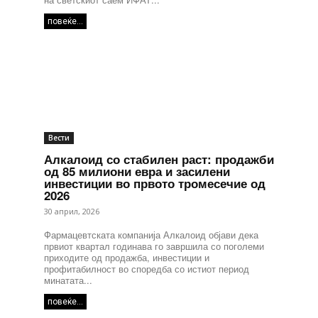
повеќе...
Вести
Алкалоид со стабилен раст: продажби
од 85 милиони евра и засилени
инвестиции во првото тромесечие од
2026
30 април, 2026
Фармацевтската компанија Алкалоид објави дека
првиот квартал годинава го завршила со поголеми
приходите од продажба, инвестиции и
профитабилност во споредба со истиот период
минатата...
повеќе...