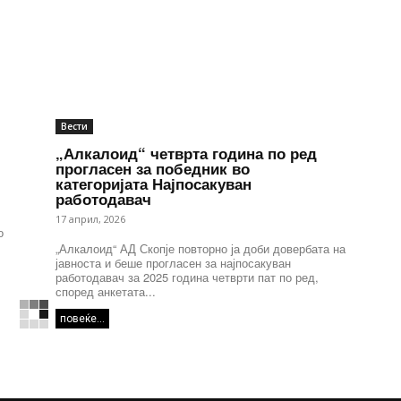
Вести
„Алкалоид“ четврта година по ред
прогласен за победник во
категоријата Најпосакуван
работодавач
17 април, 2026
о
„Алкалоид“ АД Скопје повторно ја доби довербата на
јавноста и беше прогласен за најпосакуван
работодавач за 2025 година четврти пат по ред,
според анкетата...
повеќе...