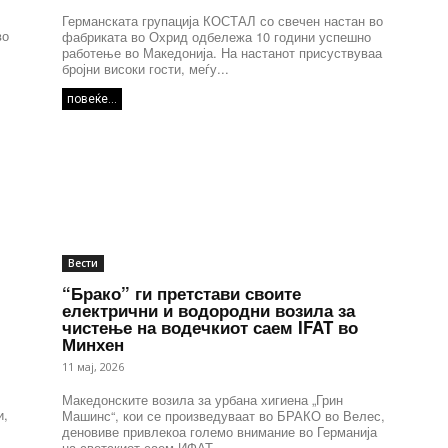
Германската групација КОСТАЛ со свечен настан во
во
фабриката во Охрид одбележа 10 години успешно
работење во Македонија. На настанот присуствуваа
бројни високи гости, меѓу...
повеќе...
Вести
“Брако” ги претстави своите
електрични и водородни возила за
чистење на водечкиот саем IFAT во
Минхен
11 мај, 2026
Македонските возила за урбана хигиена „Грин
и,
Машинс“, кои се произведуваат во БРАКО во Велес,
деновиве привлекоа големо внимание во Германија
на светскиот саем ИФАТ...