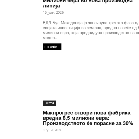
милиони евра во нова производна
линија
15 јули, 2026
ВДЛ Бус Македонија ја започнува третата фаза о
својата инвестиција во земјава, вредна повеќе од 
милиони евра, која предвидува производство на н
модел...
повеќе...
Вести
Макпрогрес отвори нова фабрика
вредна 8,5 милиони евра:
Производството ќе порасне за 30%
8 јуни, 2026