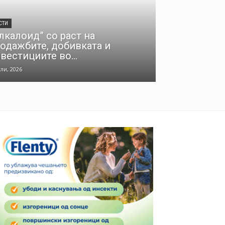
СТИ
лкалоид” со раст на
одажбите, добивката и
вестициите во...
ули, 2026