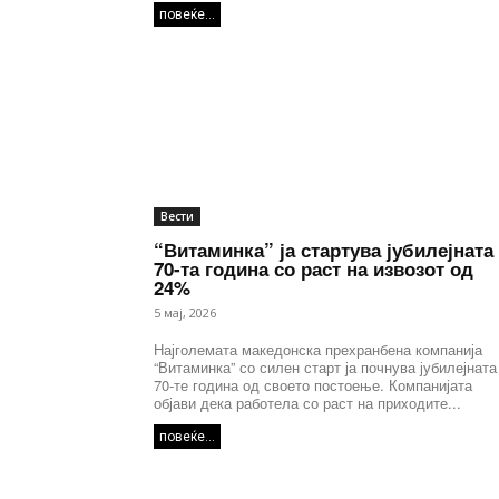
повеќе...
Вести
“Витаминка” ја стартува јубилејната
70-та година со раст на извозот од
24%
5 мај, 2026
Најголемата македонска прехранбена компанија
“Витаминка” со силен старт ја почнува јубилејната
70-те година од своето постоење. Компанијата
објави дека работела со раст на приходите...
повеќе...