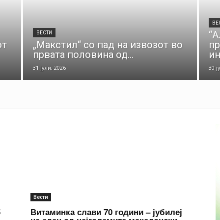
ВЕ
“А
ВЕСТИ
от
„Макстил“ со пад на извозот во
пр
првата половина од...
ин
31 јули, 2026
30 ј
Вести
5
Витаминка слави 70 години – јубилеј