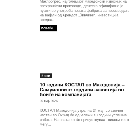
Макпрогрес, најголемиот македонски извозник на
прехранбени производи, денеска официјално ја
пушти во употреба новата фабрика за производст
на вафли од брендот „Винчини“, инвестиција
вредна...
повеќе...
Вести
10 години КОСТАЛ во Македонија –
Самуиловите тврдини засветија во
боите на компанијата
20 мај, 2026
КОСТАЛ Македонија утре, на 21 мај, со свечен
настан во Охрид ќе одбележи 10 години успешна
работа. На настанот ќе присуствуваат високи гост
меѓу...