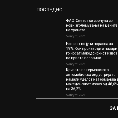
ПОСЛЕДНО
ФАО: Светот се соочува со
нови зголемувања на цените
на храната
5 август, 2026
Извозот во јуни порасна за
19%: Кои производи и пазари
го носат македонскиот извоз
во првата половина...
5 август, 2026
Кризата во германската
автомобилска индустрија го
намали уделот на Германија 
македонскиот извоз од 48,6
на 36,2%
5 август, 2026
ЗА