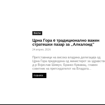
Вести
Црна Гора e традиционално важен
стратешки пазар за „Алкалоид“
24 април, 2026
Претставници на висока владина делегација од
Црна Гора предводена од министерот за здравств
д-р Војислав Шимун, Бранко Крвавац, главен
советник на претседателот на Владата...
повеќе...