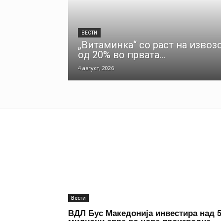
ВЕСТИ
„Витаминка“ со раст на извоз
од 20% во првата...
4 август, 2026
Вести
ВДЛ Бус Македонија инвестира над 