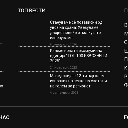
ТОП ВЕСТИ
П
Стануваме сè позависни од
В
увоз на храна: Увезуваме
М
двојно повеќе отколку што
извезуваме
С
9 февруари, 2026
Е
Излезе новата ексклузивна
едиција “ТОП 100 ИЗВОЗНИЦИ
П
2025”
К
24 ноември, 2025
Р
Македонија е 12-ти најголем
извозник на зелка во светот и
Ф
во
најголем во регионот
%
4 септември, 2025
 НАС
F