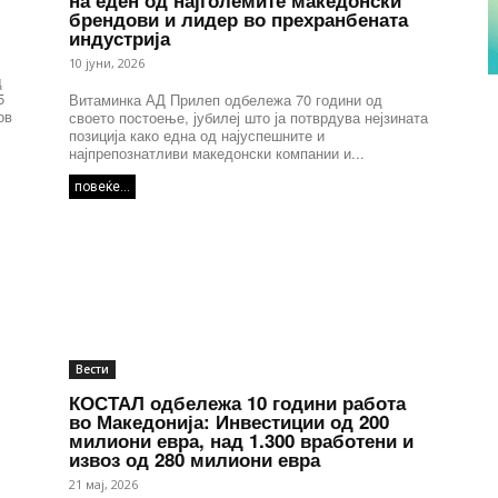
на еден од најголемите македонски
брендови и лидер во прехранбената
индустрија
10 јуни, 2026
д
5
Витаминка АД Прилеп одбележа 70 години од
ов
своето постоење, јубилеј што ја потврдува нејзината
позиција како една од најуспешните и
најпрепознатливи македонски компании и...
повеќе...
Вести
КОСТАЛ одбележа 10 години работа
во Македонија: Инвестиции од 200
милиони евра, над 1.300 вработени и
извоз од 280 милиони евра
21 мај, 2026