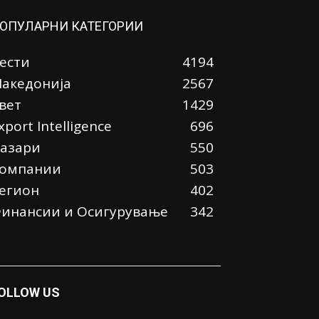
ОПУЛАРНИ КАТЕГОРИИ
ести
4194
акедонија
2567
вет
1429
xport Intelligence
696
азари
550
омпании
503
егион
402
инансии и Осигурување
342
OLLOW US