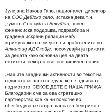
Јулијана Накова Гапо, национален директор
на
, истакна дека т.н.
СОС Детско село
„кумство“ на куќата
, освен
Бекутан
финансиска поддршка, подразбира и
градење искрени релации меѓу
згрижувачкото семејство и вработените во
, посочувајќи ја грижата
Алкалоид АД Скопје
за децата како основна цел на двата
ентитети, секој на свој специфичен начин:
„Нашите заеднички активности во текот на
годината којашто следува ќе се одвиваат
под мотото ’СЕКОЕ ДЕТЕ Е НАША ГРИЖА‘.
Благодарни сме за ова стратешко
партнерство кое ќе ни помогне во
обезбедување втора шанса за безгрижно
детство на многу дечиња!“ – изјави Накова