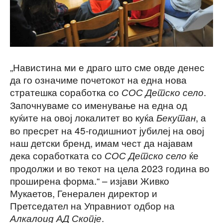
„Навистина ми е драго што сме овде денес
да го означиме почетокот на една нова
стратешка соработка со
.
СОС Детско село
Започнуваме со именување на една од
куќите на овој локалитет во куќа
, а
Бекутан
во пресрет на 45-годишниот јубилеј на овој
наш детски бренд, имам чест да најавам
дека соработката со
ќе
СОС Детско село
продолжи и во текот на цела 2023 година во
проширена форма.“ – изјави Живко
Мукаетов, Генерален директор и
Претседател на Управниот одбор на
.
Алкалоид АД Скопје