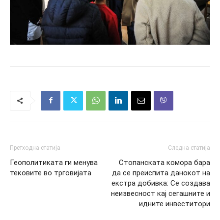
Претходна статија
Следна статија
Геополитиката ги менува
Стопанската комора бара
тековите во трговијата
да се преиспита данокот на
екстра добивка: Се создава
неизвесност кај сегашните и
идните инвеститори