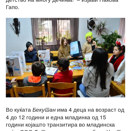
Гапо.
Во куќата
има 4 деца на возраст од
Бекутан
4 до 12 години и една младинка од 15
години којашто транзитира во младинска