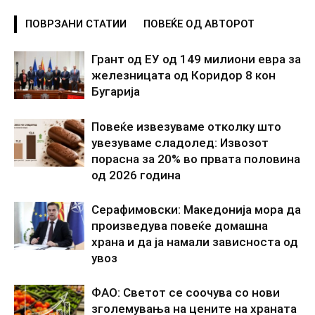
ПОВРЗАНИ СТАТИИ
ПОВЕЌЕ ОД АВТОРОТ
Грант од ЕУ од 149 милиони евра за
железницата од Коридор 8 кон
Бугарија
Повеќе извезуваме отколку што
увезуваме сладолед: Извозот
порасна за 20% во првата половина
од 2026 година
Серафимовски: Македонија мора да
произведува повеќе домашна
храна и да ја намали зависноста од
увоз
ФАО: Светот се соочува со нови
зголемувања на цените на храната