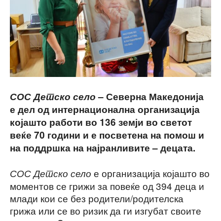
СОС Детско село
– Северна Македонија
е дел од интернационална организација
којашто работи во 136 земји во светот
веќе 70 години и е посветена на помош и
на поддршка на најранливите – децата.
е организација којашто во
СОС Детско село
моментов се грижи за повеќе од 394 деца и
млади кои се без родители/родителска
грижа или се во ризик да ги изгубат своите