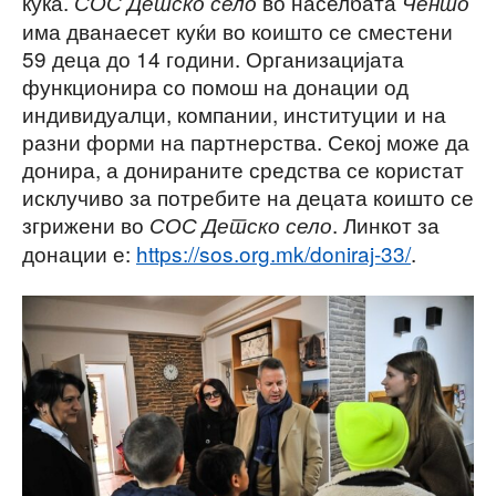
куќа.
во населбата
СОС Детско село
Ченто
има дванаесет куќи во коишто се сместени
59 деца до 14 години. Организацијата
функционира со помош на донации од
индивидуалци, компании, институции и на
разни форми на партнерства. Секој може да
донира, а донираните средства се користат
исклучиво за потребите на децата коишто се
згрижени во
. Линкот за
СОС Детско село
донации е:
https://sos.org.mk/doniraj-33/
.