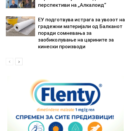
перспективи на „Алкалоид“
ЕУ подготвува истрага за увозот на
градежни материјали од Балканот
поради сомневања за
заобиколување на царините за
кинески производи