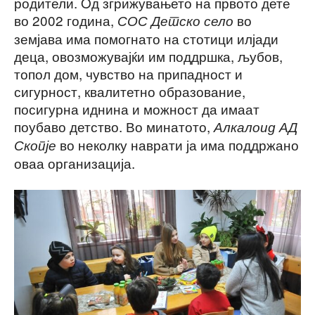
родители. Oд згрижувањето на првото дете
во 2002 година,
во
СОС Детско село
земјава има помогнато на стотици илјади
деца, овозможувајќи им поддршка, љубов,
топол дом, чувство на припадност и
сигурност, квалитетно образование,
посигурна иднина и можност да имаат
поубаво детство. Во минатото,
Алкалоид АД
во неколку наврати ја има поддржано
Скопје
оваа организација.