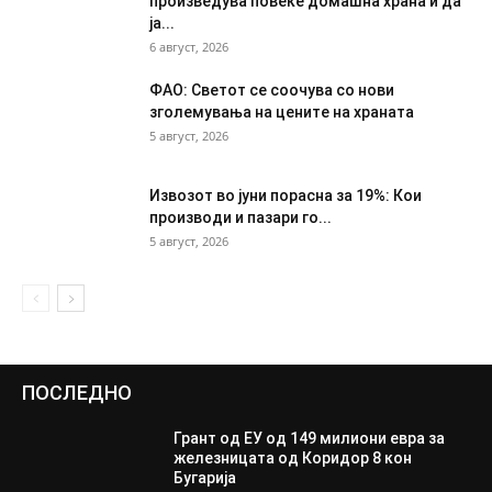
произведува повеќе домашна храна и да
ја...
6 август, 2026
ФАО: Светот се соочува со нови
зголемувања на цените на храната
5 август, 2026
Извозот во јуни порасна за 19%: Кои
производи и пазари го...
5 август, 2026
ПОСЛЕДНО
Грант од ЕУ од 149 милиони евра за
железницата од Коридор 8 кон
Бугарија