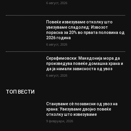
6 август, 2026
Повеќе извезуваме отколку што
увезуваме сладолед: Извозот
порасна за 20% во првата половина од
2026 година
6 август, 2026
Серафимовски: Македонија мора да
произведува повеќе домашна храна и
да ја намали зависноста од увоз
6 август, 2026
ТОП ВЕСТИ
Стануваме сè позависни од увоз на
храна: Увезуваме двојно повеќе
отколку што извезуваме
9 февруари, 2026