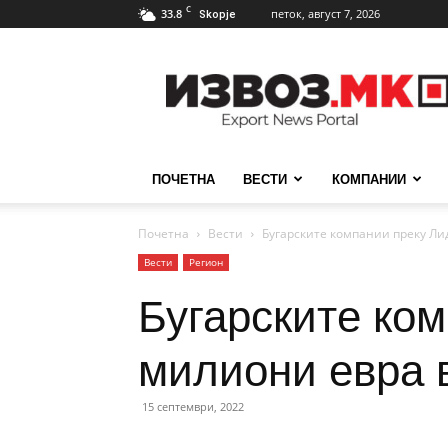
C
33.8
петок, август 7, 2026
Skopje
ИзвозМК
ПОЧЕТНА
ВЕСТИ
КОМПАНИИ
Почетна
Вести
Бугарските компании преку Лид
Вести
Регион
Бугарските ком
милиони евра 
15 септември, 2022