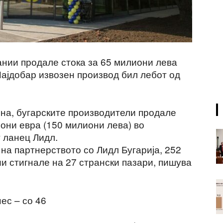
ании продале стока за 65 милиони лева
Најдобар извозен производ бил лебот од
ина, бугарските производители продале
они евра (150 милиони лева) во
 ланец Лидл.
 на партнерството со Лидл Бугарија, 252
и стигнале на 27 странски пазари, пишува
ес – со 46