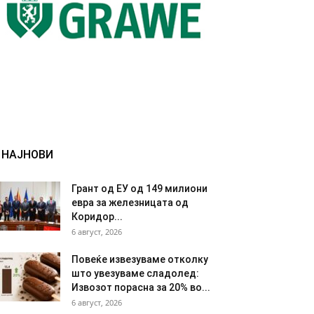
НАЈНОВИ
Грант од ЕУ од 149 милиони
евра за железницата од
Коридор...
6 август, 2026
Повеќе извезуваме отколку
што увезуваме сладолед:
Извозот порасна за 20% во...
6 август, 2026