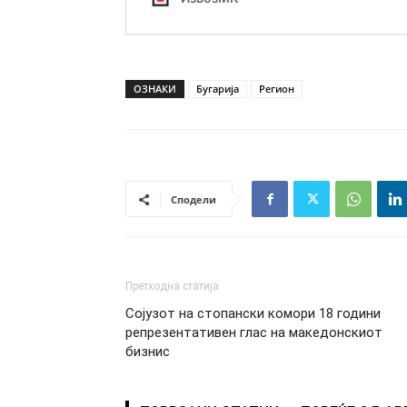
ОЗНАКИ
Бугарија
Регион
Сподели
Претходна статија
Сојузот на стопански комори 18 години
репрезентативен глас на македонскиот
бизнис