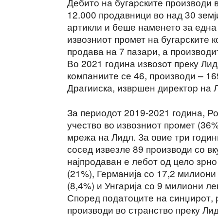
Дебито на бугарските производи 
12.000 продавници во над 30 земј
артикли и беше наменето за една 
извозниот промет на бугарските к
продава на 7 пазари, а производи
Во 2021 година извозот преку Лид
компаниите се 46, производи – 169
Драгииска, извршен директор на Л
За периодот 2019-2021 година, Ро
учество во извозниот промет (36
мрежа на Лидл. За овие три годи
сосед извезле 89 производи со вк
најпродаван е лебот од цело зрно
(21%), Германија со 17,2 милиони
(8,4%) и Унгарија со 9 милиони ле
Според податоците на синџирот, 
производи во странство преку Лид