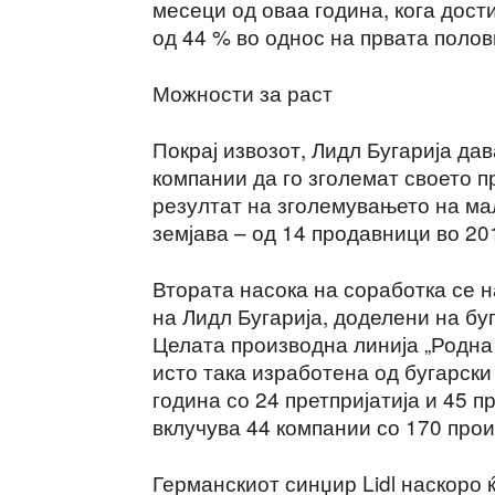
месеци од оваа година, кога дост
од 44 % во однос на првата полов
Можности за раст
Покрај извозот, Лидл Бугарија да
компании да го зголемат своето п
резултат на зголемувањето на ма
земјава – од 14 продавници во 201
Втората насока на соработка се 
на Лидл Бугарија, доделени на бу
Целата производна линија „Родна
исто така изработена од бугарски
година со 24 претпријатија и 45 п
вклучува 44 компании со 170 про
Германскиот синџир Lidl наскоро ќ