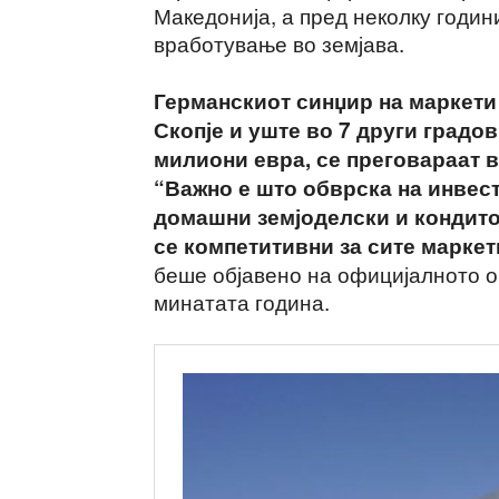
Македонија, а пред неколку години
вработување во земјава.
Германскиот синџир на маркети
Скопје и уште во 7 други градов
милиони евра, се преговараат в
“Важно е што обврска на инвест
домашни земјоделски и кондито
се компетитивни за сите маркет
беше објавено на официјалното о
минатата година.