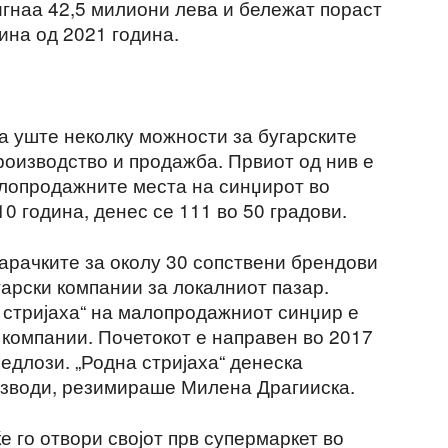
игнаа 42,5 милиони лева и бележат пораст
ина од 2021 година.
ва уште неколку можности за бугарските
роизводство и продажба. Првиот од нив е
лопродажните места на синџирот во
0 година, денес се 111 во 50 градови.
нарачките за околу 30 сопствени брендови
гарски компании за локалниот пазар.
 стријаха“ на малопродажниот синџир е
 компании. Почетокот е направен во 2017
редлози. „Родна стријаха“ денеска
изводи, резимираше Милена Драгииска.
е го отвори својот прв супермаркет во