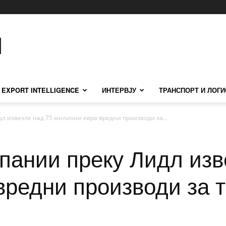
EXPORT INTELLIGENCE
ИНТЕРВЈУ
ТРАНСПОРТ И ЛОГИ
л извезле над 75 милиони евра вредни производи за...
пании преку Лидл изв
вредни производи за т