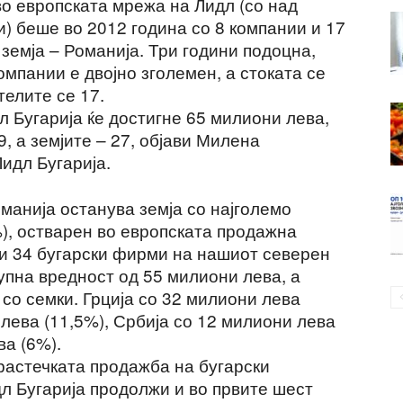
во европската мрежа на Лидл (со над
и) беше во 2012 година со 8 компании и 17
земја – Романија. Три години подоцна,
омпании е двојно зголемен, а стоката се
телите се 17.
л Бугарија ќе достигне 65 милиони лева,
, а земјите – 27, објави Милена
идл Бугарија.
манија останува земја со најголемо
%), остварен во европската продажна
ни 34 бугарски фирми на нашиот северен
упна вредност од 55 милиони лева, а
 со семки. Грција со 32 милиони лева
 лева (11,5%), Србија со 12 милиони лева
ва (6%).
растечката продажба на бугарски
л Бугарија продолжи и во првите шест