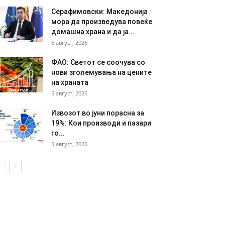
Серафимовски: Македонија
мора да произведува повеќе
домашна храна и да ја...
6 август, 2026
ФАО: Светот се соочува со
нови зголемувања на цените
на храната
5 август, 2026
Извозот во јуни порасна за
19%: Кои производи и пазари
го...
5 август, 2026