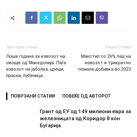
Претходна статија
Следна статија
Лоша година за извозот на
Макстил со 26% пад на
овошје од Македонија: Паѓа
извозот и трикратно
извозот на јаболка, цреши,
помала добивка во 2023
праски, лубеници…
ПОВРЗАНИ СТАТИИ
ПОВЕЌЕ ОД АВТОРОТ
Грант од ЕУ од 149 милиони евра за
железницата од Коридор 8 кон
Бугарија