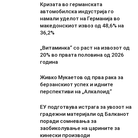
Кризата во германската
автомобилска индустрија го
намали уделот на Германија во
македонскиот извоз од 48,6% на
36,2%
„Витаминка“ со раст на извозот од
20% во првата половина од 2026
година
Живко Мукаетов од прва рака за
берзанскиот успех и идните
перспективи на „Алкалоид“
ЕУ подготвува истрага за увозот на
градежни материјали од Балканот
поради сомневања за
заобиколување на царините за
кинески производи