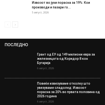
Извозот во јуни порасна за 19%: Кои
производи и пазари го...
5 август, 2026
ПОСЛЕДНО
Грант од ЕУ од 149 милиони евра за
железницата од Коридор 8 кон
Бугарија
6 август, 2026
Повеќе извезуваме отколку што
увезуваме сладолед: Извозот
порасна за 20% во првата половина од
2026 година
6 август, 2026