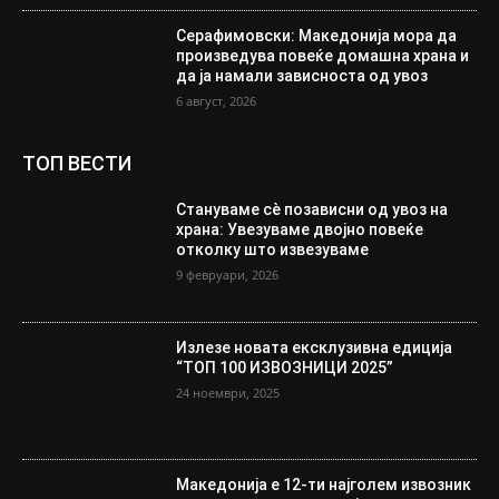
Серафимовски: Македонија мора да
произведува повеќе домашна храна и
да ја намали зависноста од увоз
6 август, 2026
ТОП ВЕСТИ
Стануваме сè позависни од увоз на
храна: Увезуваме двојно повеќе
отколку што извезуваме
9 февруари, 2026
Излезе новата ексклузивна едиција
“ТОП 100 ИЗВОЗНИЦИ 2025”
24 ноември, 2025
Македонија е 12-ти најголем извозник