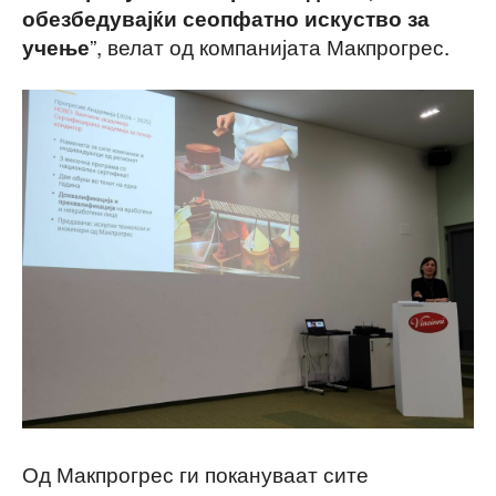
обезбедувајќи сеопфатно искуство за
”, велат од компанијата Макпрогрес.
учење
Од Макпрогрес ги покануваат сите