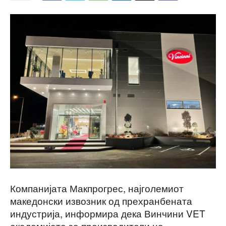
Компанијата Макпрогрес, најголемиот
македонски извозник од прехранбената
индустрија, информира дека Винчини VET
академијата за производители на