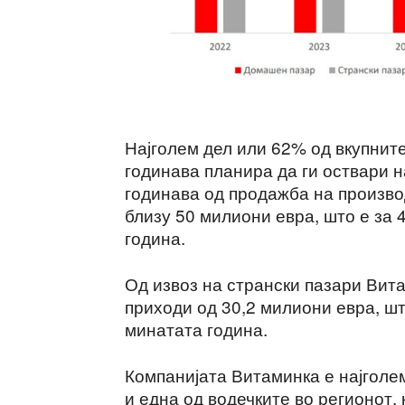
Најголем дел или 62% од вкупнит
годинава планира да ги оствари 
годинава од продажба на произв
близу 50 милиони евра, што е за 
година.
Од извоз на странски пазари Вит
приходи од 30,2 милиони евра, шт
минатата година.
Компанијата Витаминка е најголе
и една од водечките во регионот,