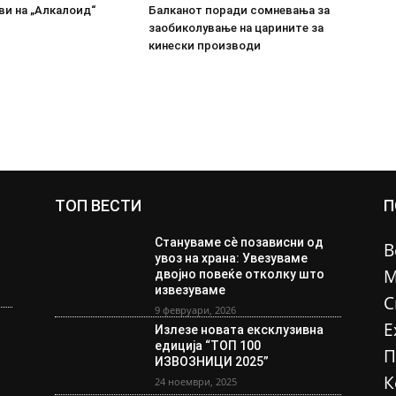
ви на „Алкалоид“
Балканот поради сомневања за
заобиколување на царините за
кинески производи
ТОП ВЕСТИ
П
Стануваме сè позависни од
В
увоз на храна: Увезуваме
М
двојно повеќе отколку што
извезуваме
С
9 февруари, 2026
Е
Излезе новата ексклузивна
едиција “ТОП 100
П
ИЗВОЗНИЦИ 2025”
К
24 ноември, 2025