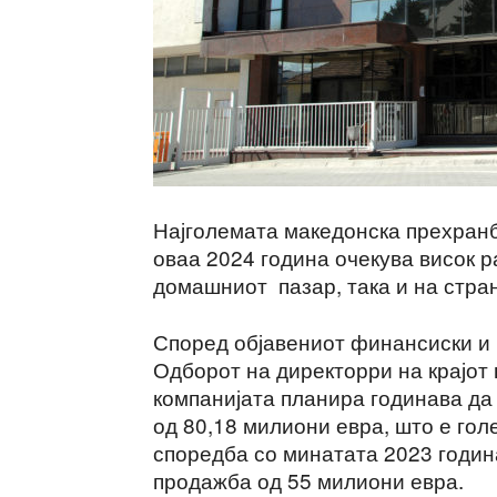
Најголемата македонска прехранб
оваа 2024 година очекува висок р
домашниот пазар, така и на стра
Според објавениот финансиски и 
Одборот на директорри на крајот 
компанијата планира годинава да
од 80,18 милиони евра, што е го
споредба со минатата 2023 година
продажба од 55 милиони евра.