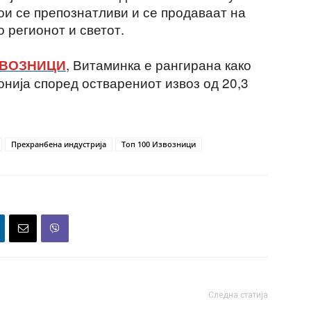
ои се препознатливи и се продаваат на
 регионот и светот.
, Витаминка е рангирана како
ЗВОЗНИЦИ
онија според остварениот извоз од 20,3
Прехранбена индустрија
Топ 100 Извозници
Следна статија