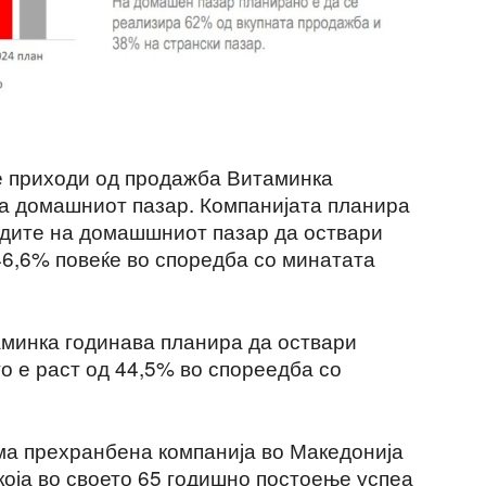
е приходи од продажба Витаминка
на домашниот пазар. Компанијата планира
одите на домашшниот пазар да оствари
46,6% повеќе во споредба со минатата
аминка годинава планира да оствари
о е раст од 44,5% во спореедба со
ма прехранбена компанија во Македонија
 која во своето 65 годишно постоење успеа