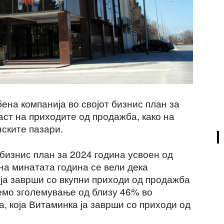
ена компанија во својот бизнис план за
аст на приходите од продажба, како на
нските пазари.
бизнис план за 2024 година усвоен од
на минатата година се вели дека
 ја заврши со вкупни приходи од продажба
лемо зголемување од близу 46% во
, која Витаминка ја заврши со приходи од