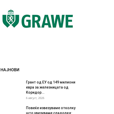
НАЈНОВИ
Грант од ЕУ од 149 милиони
евра за железницата од
Коридор...
6 август, 2026
Повеќе извезуваме отколку
што увезуваме сладолед: