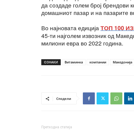
да создаде голем број брендови к
домашниот пазар и на пазарите во
Во најновата едиција
ТОП 100 И
45-ти најголем извозник од Макед
милиони евра во 2022 година.
ОЗНАКИ
Витаминка
компании
Македонија
Сподели
Претходна статија