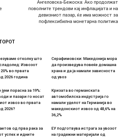
Ангеловска-Бежоска: Ако продолжат
e
поволните трендови кај инфлацијата и на
девизниот пазар, ќе има можност за
пофлексибилна монетарна политика
ВТОРОТ
везуваме отколку што
Серафимовски: Македонија мора
 сладолед: Извозот
да произведува повеќе домашна
 20% во првата
храна и да ја намали зависноста
д 2026 година
од увоз
 јуни порасна за 19%:
Кризата во германската
оди и пазари го носат
автомобилска индустрија го
иот извоз во првата
намали уделот на Германија во
д 2026?
македонскиот извоз од 48,6% на
36,2%
етов од прва рака за
ЕУ подготвува истрага за увозот
т успех и идните
на градежни материјали од