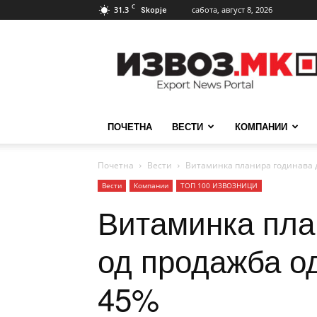
C
31.3
сабота, август 8, 2026
Skopje
ИзвозМК
ПОЧЕТНА
ВЕСТИ
КОМПАНИИ
Почетна
Вести
Витаминка планира годинава д
Вести
Компании
ТОП 100 ИЗВОЗНИЦИ
Витаминка пла
од продажба од
45%