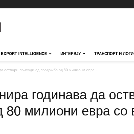
EXPORT INTELLIGENCE
ИНТЕРВЈУ
ТРАНСПОРТ И ЛОГИ
а оствари приходи од продажба од 80 милиони евра...
нира годинава да ост
 80 милиони евра со 