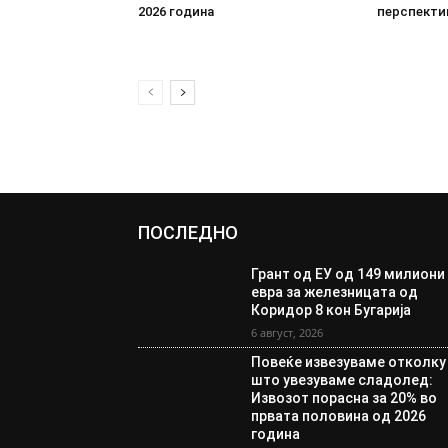
2026 година
перспекти
ПОСЛЕДНО
Грант од ЕУ од 149 милиони
евра за железницата од
Коридор 8 кон Бугарија
6 август, 2026
Повеќе извезуваме отколку
што увезуваме сладолед:
Извозот порасна за 20% во
првата половина од 2026
година