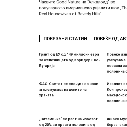
Чаевите Good Nature на “Алкалоид” во
популарното американско ријалити шоу „Th
Real Housewives of Beverly Hills“
ПОВРЗАНИ СТАТИИ
ПОВЕЌЕ ОД А
Грант од ЕУ од 149 милиони евра
Повеќе из
за железницата од Коридор 8 кон
увезуваме
Бугарија
порасна за
половина о
ФАО: Светот се соочува со нови
Извозот во
зголемувања на цените на
Кои произв
храната
македонск
половина о
„Витаминка“ со раст на извозот
Живко Мука
од 20% во првата половина од
берзанскио