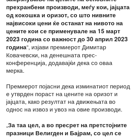
прехранбени производи, меѓу кои, јајцата
од кокошка и оризот, со што нивните
највисоки цени ќе останат на нивото на
цените кои се применувале на 15 март
2023 година со важност до 30 април 2023
“, изјави премиерот Димитар
година
Ковачевски, на денешната прес-
конференција, додавајќи дека со оваа
мерка.
Премиерот појасни дека изминатиот период
е утврден пораст на цените на оризот и
јајцата, како резултат на движењата во
однос на извоз и увоз на овие производи.
„
За таа цел, а во пресрет на претстојните
празници Велигден и Бајрам, со цел се