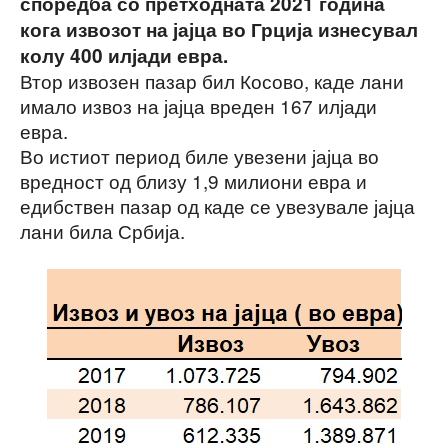
споредба со претходната 2021 година
кога извозот на јајца во Грција изнесувал
колу 400 илјади евра.
Втор извозен пазар бил Косово, каде лани
имало извоз на јајца вреден 167 илјади
евра.
Во истиот период биле увезени јајца во
вредност од близу 1,9 милиони евра и
едибствен пазар од каде се увезувале јајца
лани била Србија.