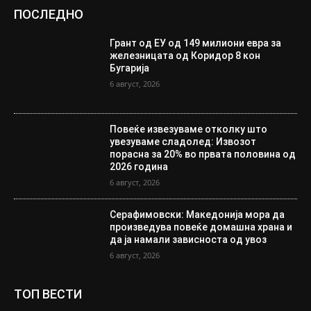
ПОСЛЕДНО
Грант од ЕУ од 149 милиони евра за
железницата од Коридор 8 кон
Бугарија
6 август, 2026
Повеќе извезуваме отколку што
увезуваме сладолед: Извозот
порасна за 20% во првата половина од
2026 година
6 август, 2026
Серафимовски: Македонија мора да
произведува повеќе домашна храна и
да ја намали зависноста од увоз
6 август, 2026
ТОП ВЕСТИ