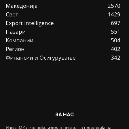
Македонија
2570
Свет
1429
Еxport Intelligence
697
Пазари
551
Компании
504
Регион
402
Финансии и Осигурување
342
ЗА НАС
Извоз.МК е специјализиран портал за промоција на