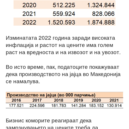
Изминатата 2022 година заради високата
инфлација и растот на цените има голем
раст на вредноста и на извозот и на увозот.
Во исто време, пак, податоците покажуваат
дека производството на јајца во Македонија
се намалува.
Бизнис коморите реагираат дека
замрзнувањето на цените треба да