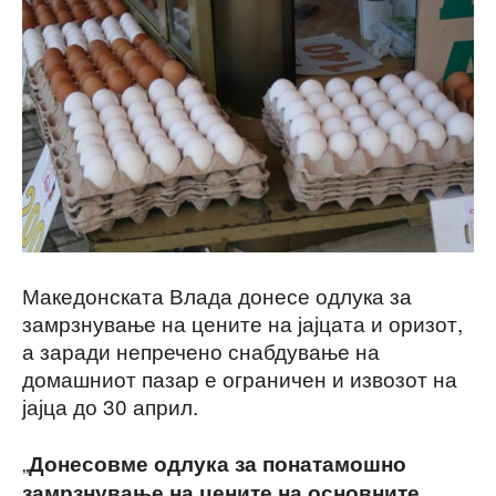
Македонската Влада донесе одлука за
замрзнување на цените на јајцата и оризот,
а заради непречено снабдување на
домашниот пазар е ограничен и извозот на
јајца до 30 април.
„
Донесовме одлука за понатамошно
замрзнување на цените на основните