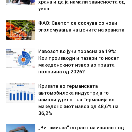
храна и да ја намали зависноста од
увоз
ФАО: Светот се соочува со нови
зголемувања на цените на храната
Извозот во јуни порасна за 19%:
Кои производи и пазари го носат
македонскиот извоз во првата
половина од 2026?
Кризата во германската
автомобилска индустрија го
намали уделот на Германија во
македонскиот извоз од 48,6% на
36,2%
„Витаминка“ со раст на извозот од