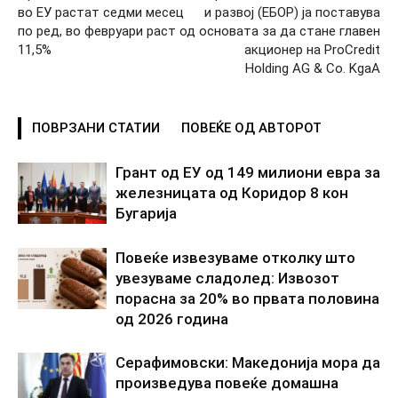
во ЕУ растат седми месец
и развој (ЕБОР) ја поставува
по ред, во февруари раст од
основата за да стане главен
11,5%
акционер на ProCredit
Holding AG & Co. KgaA
ПОВРЗАНИ СТАТИИ
ПОВЕЌЕ ОД АВТОРОТ
Грант од ЕУ од 149 милиони евра за
железницата од Коридор 8 кон
Бугарија
Повеќе извезуваме отколку што
увезуваме сладолед: Извозот
порасна за 20% во првата половина
од 2026 година
Серафимовски: Македонија мора да
произведува повеќе домашна