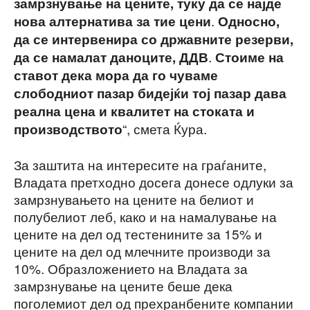
замрзнување на цените, туку да се најде
.
нова алтернатива за тие цени
Односно,
да се интервенира со државните резерви,
.
да се намалат даноците, ДДВ
Стоиме на
ставот дека мора да го чуваме
слободниот пазар бидејќи тој пазар дава
реална цена и квалитет на стоката и
“, смета Ќура.
производството
За заштита на интересите на граѓаните,
Владата претходно досега донесе одлуки за
замрзнувањето на цените на белиот и
полубелиот леб, како и на намалување на
цените на дел од тестенините за 15% и
цените на дел од млечните производи за
10%. Образложението на Владата за
замрзнување на цените беше дека
поголемиот дел од прехранбените компании