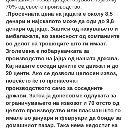
70% од своето производство.
„
Просечната цена на јајцата е околу 8,5
денари и најскапото може да оди до 9,8
денари од јајце. Зависи од пакувањето и
амбалажата, во зависност од компаниите
во делот на трошоците што ги имаат.
Зголемена е побарувачката за
производство на јајца од нашата држава.
Кај нашите соседи цените се движат и до
20 центи. Ако се дозволи целосен извоз,
повеќето ќе го пренасочат
производството само за соседните
држави. Затоа ја донесовме одлуката за
ограничувањето на извозот и 70 отсто од
целото производство или пласман што го
имале во јануари и февруари да боиде за
домашниот пазар. Така нема недостиг на