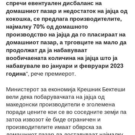
спречи евентуален дисбаланс на
домашниот пазар и недостаток на јајца од
кокошка, се предлага производителите,
најмалку 70% од домашното
производство на јајца да го пласираат на
домашниот пазар, а трговците на мало да
продолжат да ја набавуваат
вообичаената количина на јајца што ја
набавувале во јануари и февруари 2023
“, рече премиерот.
година
Министерот за економија Крешник Бектеши
вели дека побарувачката на јајца од
македонски производители е зголемена
поради цените кои се во соседните земји па
затоа извозот ќе биде ограничен и
производителите имаат обврска за
домашниот пазар да доставуваат најмалку