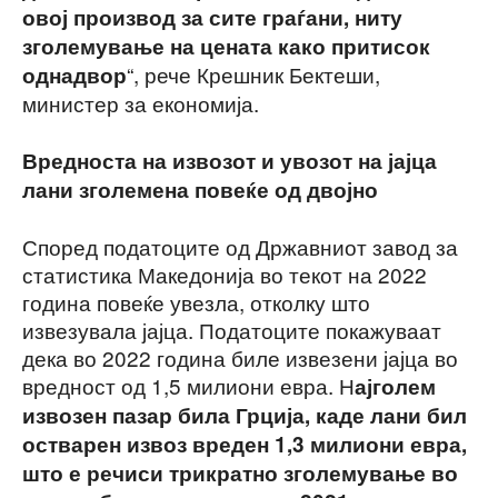
овој производ за сите граѓани, ниту
зголемување на цената како притисок
“, рече Крешник Бектеши,
однадвор
министер за економија.
Вредноста на извозот и увозот на јајца
лани зголемена повеќе од двојно
Според податоците од Државниот завод за
статистика Македонија во текот на 2022
година повеќе увезла, отколку што
извезувала јајца. Податоците покажуваат
дека во 2022 година биле извезени јајца во
вредност од 1,5 милиони евра. Н
ајголем
извозен пазар била Грција, каде лани бил
остварен извоз вреден 1,3 милиони евра,
што е речиси трикратно зголемување во