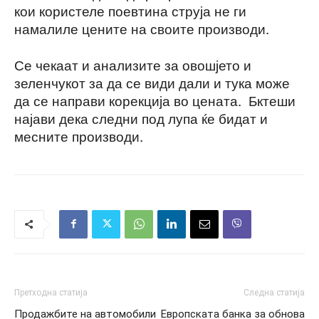
кои користеле поевтина струја не ги
намалиле цените на своите производи.
Се чекаат и анализите за овошјето и
зеленчукот за да се види дали и тука може
да се направи корекција во цената. Бктеши
најави дека следни под лупа ќе бидат и
месните производи.
Претходна статија
Следна статија
Продажбите на автомобили
Европската банка за обнова