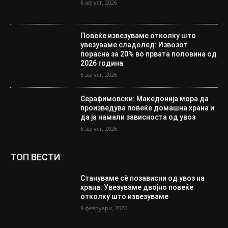
6 август, 2026
Повеќе извезуваме отколку што
увезуваме сладолед: Извозот
порасна за 20% во првата половина од
2026 година
6 август, 2026
Серафимовски: Македонија мора да
произведува повеќе домашна храна и
да ја намали зависноста од увоз
6 август, 2026
ТОП ВЕСТИ
Стануваме сè позависни од увоз на
храна: Увезуваме двојно повеќе
отколку што извезуваме
9 февруари, 2026