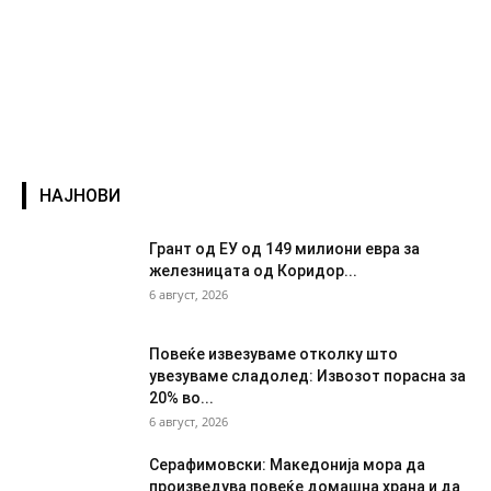
НАЈНОВИ
Грант од ЕУ од 149 милиони евра за
железницата од Коридор...
6 август, 2026
Повеќе извезуваме отколку што
увезуваме сладолед: Извозот порасна за
20% во...
6 август, 2026
Серафимовски: Македонија мора да
произведува повеќе домашна храна и да