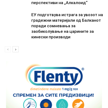
перспективи на „Алкалоид“
ЕУ подготвува истрага за увозот на
градежни материјали од Балканот
поради сомневања за
заобиколување на царините за
кинески производи