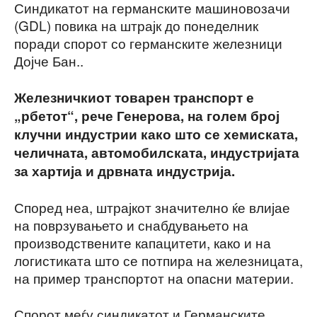
Синдикатот на германските машиновозачи
(GDL) повика на штрајк до понеделник
поради спорот со германските железници
Дојче Бан..
Железничкиот товарен транспорт е
„рбетот“, рече Генерова, на голем број
клучни индустрии како што се хемиската,
челичната, автомобилската, индустријата
за хартија и дрвната индустрија.
Според неа, штрајкот значително ќе влијае
на поврзувањето и снабдувањето на
производствените капацитети, како и на
логистиката што се потпира на железницата,
на пример транспортот на опасни материи.
Спорот меѓу синдикатот и Германските