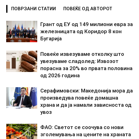
ПОВРЗАНИ СТАТИИ
ПОВЕЌЕ ОД АВТОРОТ
Грант од ЕУ од 149 милиони евра за
железницата од Коридор 8 кон
Бугарија
Повеќе извезуваме отколку што
увезуваме сладолед: Извозот
порасна за 20% во првата половина
од 2026 година
Серафимовски: Македонија мора да
произведува повеќе домашна
храна и да ја намали зависноста од
увоз
ФАО: Светот се соочува со нови
зголемувања на цените на храната