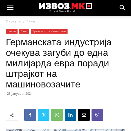
Почетна
Вести
Вести
Свет
Транспорт и Логистика
Германската индустрија
очекува загуби до една
милијарда евра поради
штрајкот на
машиновозачите
25 јануари, 2024