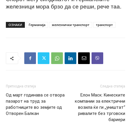
железници мора брзо да се реши, рече таа.
ОЗНАКИ
Германија
железнички транспорт
транспорт
Претходна статија
Следна статија
Од март годинава се отвора
Елон Маск: Kинеските
пазарот на труд за
компании за електрични
работниците во земјите од
возила ќе ги „уништат“
Отворен Балкан
ривалите без трговски
бариери