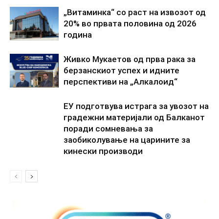
„Витаминка“ со раст на извозот од
20% во првата половина од 2026
година
Живко Мукаетов од прва рака за
берзанскиот успех и идните
перспективи на „Алкалоид“
ЕУ подготвува истрага за увозот на
градежни материјали од Балканот
поради сомневања за
заобиколување на царините за
кинески производи