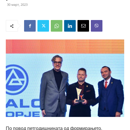
30 март, 2023
По повод петгодишнината од формирањето,