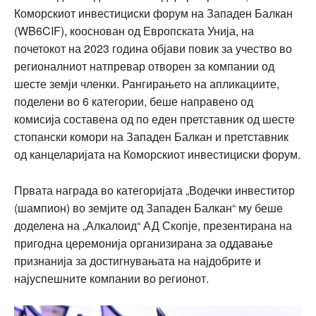
Коморскиот инвестициски форум на Западен Балкан
(WB6CIF), кооснован од Европската Унија, на
почетокот на 2023 година објави повик за учество во
регионалниот натпревар отворен за компании од
шесте земји членки. Рангирањето на апликациите,
поделени во 6 категории, беше направено од
комисија составена од по еден претставник од шесте
стопански комори на Западен Балкан и претставник
од канцеларијата на Коморскиот инвестициски форум.
Првата награда во категоријата „Водечки инвеститор
(шампион) во земјите од Западен Балкан“ му беше
доделена на „Алкалоид“ АД Скопје, презентирана на
пригодна церемонија организирана за оддавање
признанија за достигнувањата на најдобрите и
најуспешните компании во регионот.