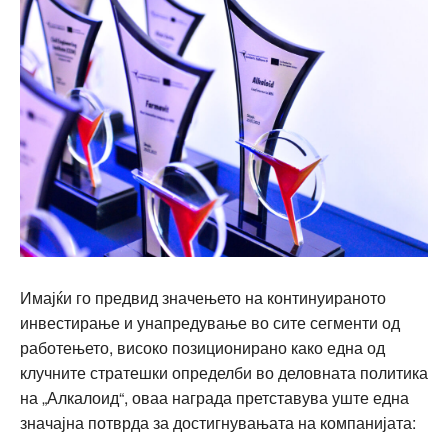
Имајќи го предвид значењето на континуираното
инвестирање и унапредување во сите сегменти од
работењето, високо позиционирано како една од
клучните стратешки определби во деловната политика
на „Алкалоид“, оваа награда претставува уште една
значајна потврда за достигнувањата на компанијата: