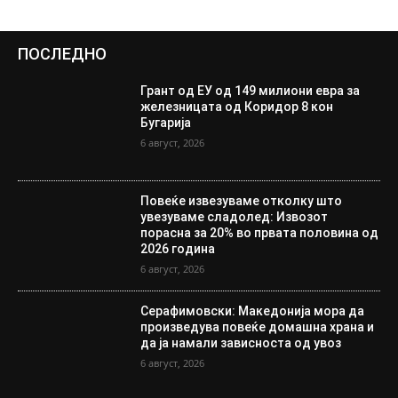
ПОСЛЕДНО
Грант од ЕУ од 149 милиони евра за
железницата од Коридор 8 кон
Бугарија
6 август, 2026
Повеќе извезуваме отколку што
увезуваме сладолед: Извозот
порасна за 20% во првата половина од
2026 година
6 август, 2026
Серафимовски: Македонија мора да
произведува повеќе домашна храна и
да ја намали зависноста од увоз
6 август, 2026