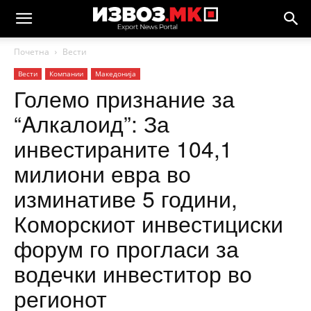
Почетна
Вести
Вести
Компании
Македонија
Големо признание за
“Aлкалоид”: За
инвестираните 104,1
милиони евра во
изминативе 5 години,
Коморскиот инвестициски
форум го прогласи за
водечки инвеститор во
регионот