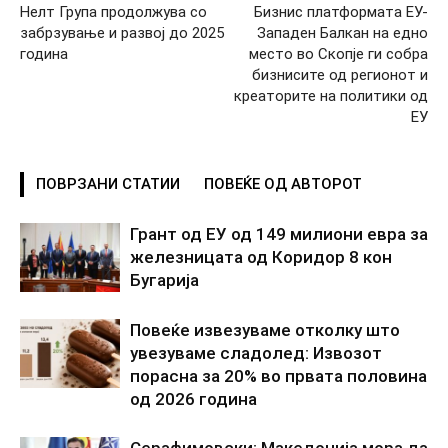
Нелт Група продолжува со
Бизнис платформата ЕУ-
забрзување и развој до 2025
Западен Балкан на едно
година
место во Скопје ги собра
бизнисите од регионот и
креаторите на политики од
ЕУ
ПОВРЗАНИ СТАТИИ
ПОВЕЌЕ ОД АВТОРОТ
Грант од ЕУ од 149 милиони евра за
железницата од Коридор 8 кон
Бугарија
Повеќе извезуваме отколку што
увезуваме сладолед: Извозот
порасна за 20% во првата половина
од 2026 година
Серафимовски: Македонија мора да