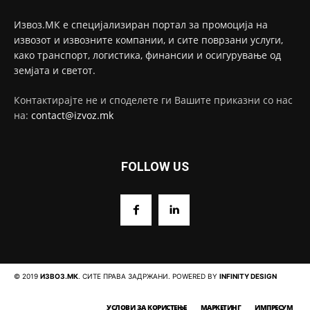
Извоз.МК е специјализиран портал за промоција на
извозот и извозните компании, и сите поврзани услуги,
како транспорт, логистика, финансии и осигурување од
земјата и светот.
Контактирајте не и споделете ги Вашите приказни со нас
на:
contact@izvoz.mk
FOLLOW US
© 2019
ИЗВОЗ.МК
. СИТЕ ПРАВА ЗАДРЖАНИ. POWERED BY
INFINITY DESIGN
УСЛОВИ ЗА КОРИСТЕЊЕ
МАРКЕТИНГ
ИМПРЕСУМ