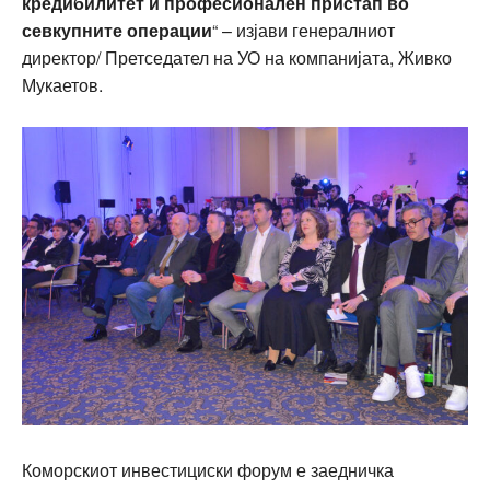
кредибилитет и професионален пристап во
севкупните операции
“ – изјави генералниот
директор/ Претседател на УО на компанијата, Живко
Мукаетов.
Коморскиот инвестициски форум е заедничка