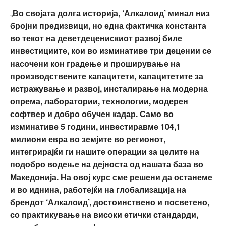
„
Во својата долга историја, ‘Алкалоид’ минал низ
бројни предизвици, но една фактичка константа
во текот на деветдеценискиот развој биле
инвестициите, кои во изминативе три децении се
насочени кон градење и проширување на
производствените капацитети, капацитетите за
истражување и развој, инсталирање на модерна
опрема, лаборатории, технологии, модерен
софтвер и добро обучен кадар. Само во
изминативе 5 години, инвестиравме 104,1
милиони евра во земјите во регионот,
интегрирајќи ги нашите операции за целите на
подобро водење на дејноста од нашата база во
Македонија. На овој курс сме решени да останеме
и во иднина, работејќи на глобализација на
брендот ‘Алкалоид’, достоинствено и посветено,
со практикување на високи етички стандарди,