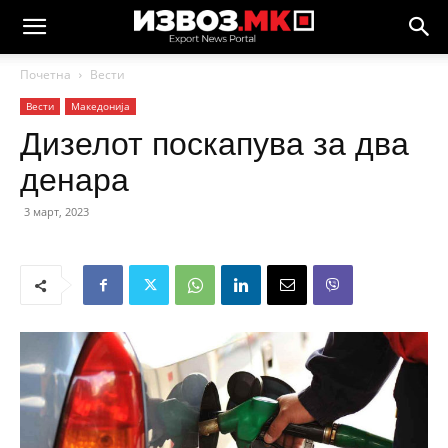
Почетна
Вести
Вести
Македонија
Дизелот поскапува за два
денара
3 март, 2023