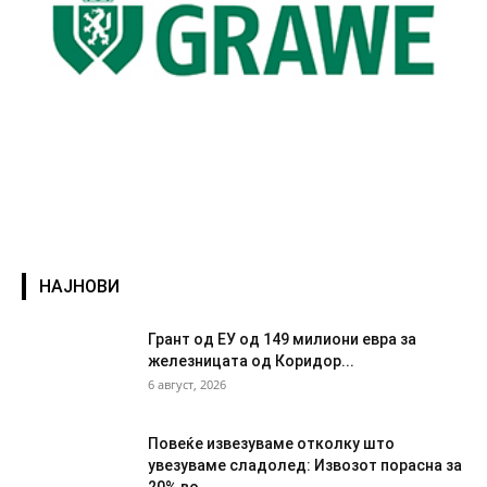
НАЈНОВИ
Грант од ЕУ од 149 милиони евра за
железницата од Коридор...
6 август, 2026
Повеќе извезуваме отколку што
увезуваме сладолед: Извозот порасна за
20% во...