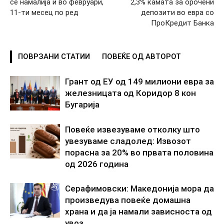
се намалија и во февруари,
2,3% камата за орочени
11-ти месец по ред
депозити во евра со
ПроКредит Банка
ПОВРЗАНИ СТАТИИ
ПОВЕЌЕ ОД АВТОРОТ
Грант од ЕУ од 149 милиони евра за
железницата од Коридор 8 кон
Бугарија
Повеќе извезуваме отколку што
увезуваме сладолед: Извозот
порасна за 20% во првата половина
од 2026 година
Серафимовски: Македонија мора да
произведува повеќе домашна
храна и да ја намали зависноста од
увоз