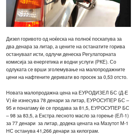
Дизел горивото од ноќеска на полноќ поскапува за
два денара за литар, а цените на останатите горива
остануваат исти, одлучи денеска Регулаторната
комисија за енергетика и водни услуги (РКЕ). Со
одлуката се врши зголемување на малопродажните
цени на нафтените деривати во просек за 0,53 отсто.
Новата малопродажна цена на ЕУРОДИЗЕЛ БС (Д-Е
V) ќе изнесува 78 денари за литар, ЕУРОСУПЕР БС –
95 и понатаму ќе се продава за 81,5, ЕУРОСУПЕР БС
– 98 за 83,5, а Екстра лесното масло за горење (ЕЛ-1)
за 77 денари за литар, додека цената на Мазутот М-1
НС останува 41,266 денари за килограм.