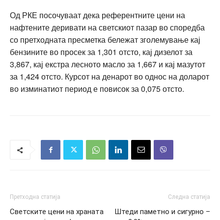
Од РКЕ посочуваат дека референтните цени на
нафтените деривати на светскиот пазар во споредба
со претходната пресметка бележат зголемување кај
бензините во просек за 1,301 отсто, кај дизелот за
3,867, кај екстра лесното масло за 1,667 и кај мазутот
за 1,424 отсто. Курсот на денарот во однос на доларот
во изминатиот период е повисок за 0,075 отсто.
Претходна статија
Следна статија
Светските цени на храната
Штеди паметно и сигурно –