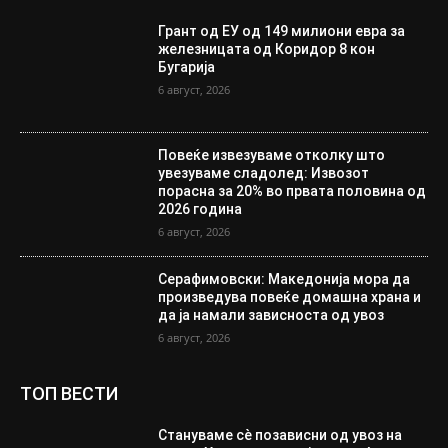
Грант од ЕУ од 149 милиони евра за
железницата од Коридор 8 кон
Бугарија
6 август, 2026
Повеќе извезуваме отколку што
увезуваме сладолед: Извозот
порасна за 20% во првата половина од
2026 година
6 август, 2026
Серафимовски: Македонија мора да
произведува повеќе домашна храна и
да ја намали зависноста од увоз
6 август, 2026
ТОП ВЕСТИ
Стануваме сè позависни од увоз на