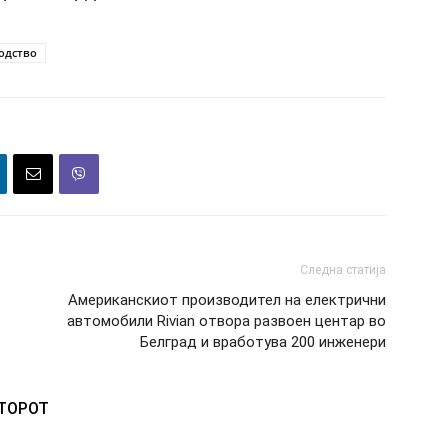
одство
Следна статија
Американскиот производител на електрични
автомобили Rivian отвора развоен центар во
Белград и вработува 200 инженери
ВТОРОТ