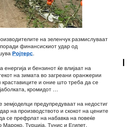
роизводителите на зеленчук размислуваат
и поради финансискиот удар од
ишува
.
Ројтерс
 енергија и бензинот ќе влијаат на
текот на зимата во загреани оранжерии
и краставиците и оние што треба да се
 јаболката, кромидот …
те земјоделци предупредуваат на недостиг
дар на производството и скокот на цените
да се префрлат на набавка на повеќе
 Мароко, Турција, Тунис и Египет.