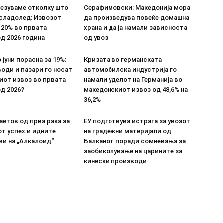
везуваме отколку што
Серафимовски: Македонија мора
 сладолед: Извозот
да произведува повеќе домашна
 20% во првата
храна и да ја намали зависноста
д 2026 година
од увоз
 јуни порасна за 19%:
Кризата во германската
оди и пазари го носат
автомобилска индустрија го
иот извоз во првата
намали уделот на Германија во
д 2026?
македонскиот извоз од 48,6% на
36,2%
етов од прва рака за
ЕУ подготвува истрага за увозот
т успех и идните
на градежни материјали од
ви на „Алкалоид“
Балканот поради сомневања за
заобиколување на царините за
кинески производи