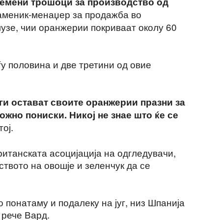
лемени трошоци за производство од
 заменик-менаџер за продажба во
музе, чии оранжерии покриваат околу 60
у половина и две третини од овие
ги остават своите оранжерии празни за
ожно пониски. Никој не знае што ќе се
тој.
итанската асоцијација на одгледувачи,
твото на овошје и зеленчук да се
 понатаму и подалеку на југ, низ Шпанија
 рече Вард.