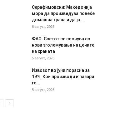
Серафимовски: Македонија
мора да произведува повеќе
домашна храна и да ја...
6 август, 2026
ФАО: Светот се соочува со
нови зголемувања на цените
на храната
5 август, 2026
Извозот во јуни порасна за
19%: Кои производи и пазари
го...
5 август, 2026