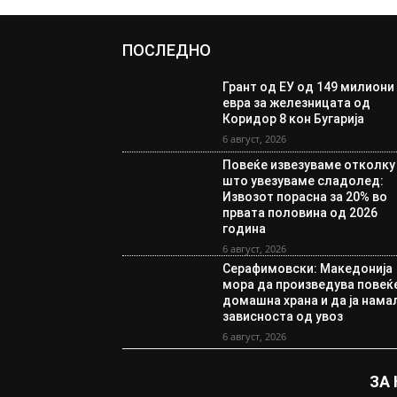
ПОСЛЕДНО
Грант од ЕУ од 149 милиони
евра за железницата од
Коридор 8 кон Бугарија
6 август, 2026
Повеќе извезуваме отколку
што увезуваме сладолед:
Извозот порасна за 20% во
првата половина од 2026
година
6 август, 2026
Серафимовски: Македонија
мора да произведува повеќ
домашна храна и да ја нама
зависноста од увоз
6 август, 2026
ЗА