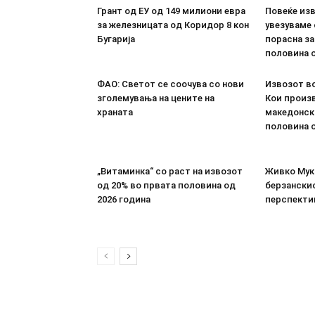
Грант од ЕУ од 149 милиони евра
Повеќе из
за железницата од Коридор 8 кон
увезуваме
Бугарија
порасна за
половина о
ФАО: Светот се соочува со нови
Извозот во
зголемувања на цените на
Кои произв
храната
македонск
половина о
„Витаминка“ со раст на извозот
Живко Мука
од 20% во првата половина од
берзанскио
2026 година
перспекти