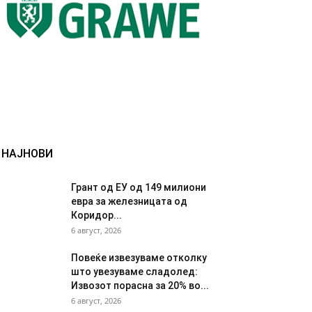
НАЈНОВИ
Грант од ЕУ од 149 милиони
евра за железницата од
Коридор...
6 август, 2026
Повеќе извезуваме отколку
што увезуваме сладолед:
Извозот порасна за 20% во...
6 август, 2026