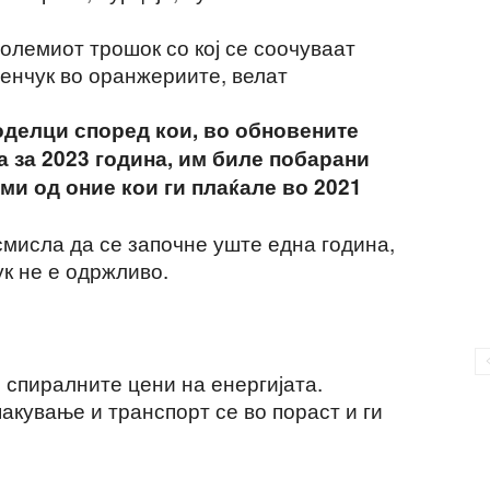
големиот трошок со кој се соочуваат
ленчук во оранжериите, велат
оделци според кои, во обновените
а за 2023 година, им биле побарани
еми од оние кои ги плаќале во 2021
 смисла да се започне уште една година,
к не е одржливо.
 спиралните цени на енергијата.
акување и транспорт се во пораст и ги