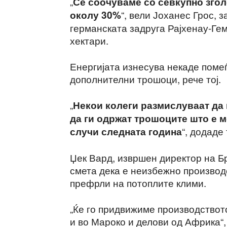
„
Се соочуваме со севкупно зго
“, вели Јоханес Грос,
околу 30%
германската задруга Рајхенау-Ге
хектари.
Енергијата изнесува некаде помеѓ
дополнителни трошоци, рече тој.
„
Некои колеги размислуваат да 
да ги одржат трошоците што е м
“, додаде 
случи следната година
Џек Вард, извршен директор на Бр
смета дека е неизбежно производс
префрли на потоплите клими.
„Ќе го придвижиме производството
и во Мароко и делови од Африка“,