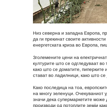
Низ северна и западна Европа, п
да ги прекинат своите активност
енергетската криза во Европа, п
Зголемените цени на електричната
културите што се одгледуваат во 
како што се доматите, пиперките 
стават во ладилници, како што се
Како последица на тоа, европски
на многу зеленуци. Очекуваниот у
значи дека супермаркетите може 
производи од потоплите земји како