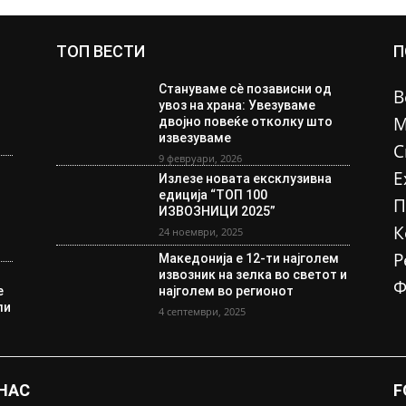
ТОП ВЕСТИ
П
Стануваме сè позависни од
В
увоз на храна: Увезуваме
М
двојно повеќе отколку што
извезуваме
С
9 февруари, 2026
Е
Излезе новата ексклузивна
едиција “ТОП 100
П
ИЗВОЗНИЦИ 2025”
К
24 ноември, 2025
Р
Македонија е 12-ти најголем
извозник на зелка во светот и
Ф
е
најголем во регионот
ли
4 септември, 2025
 НАС
F