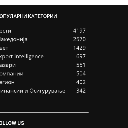
ОПУЛАРНИ КАТЕГОРИИ
ести
4197
акедонија
2570
вет
1429
xport Intelligence
697
азари
551
омпании
504
егион
402
инансии и Осигурување
342
OLLOW US