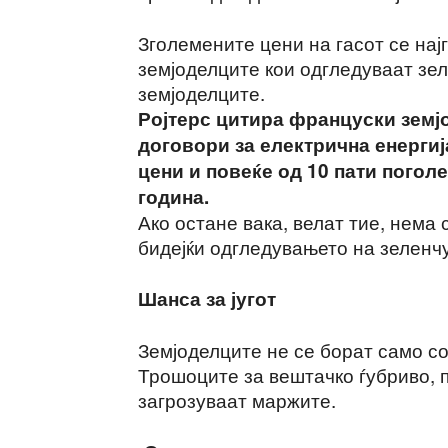
Зголемените цени на гасот се нај
земјоделците кои одгледуваат зе
земјоделците.
Ројтерс цитира француски земј
договори за електрична енергиј
цени и повеќе од 10 пати погол
година.
Ако остане вака, велат тие, нема
бидејќи одгледувањето на зеленчу
Шанса за југот
Земјоделците не се борат само со
Трошоците за вештачко ѓубриво, п
загрозуваат маржите.