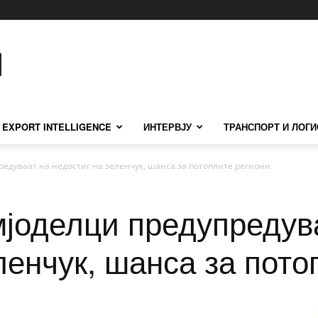
EXPORT INTELLIGENCE
ИНТЕРВЈУ
ТРАНСПОРТ И ЛОГИ
редуваат на недостиг на зеленчук, шанса за потоплите региони
мјоделци предупредув
ленчук, шанса за пото