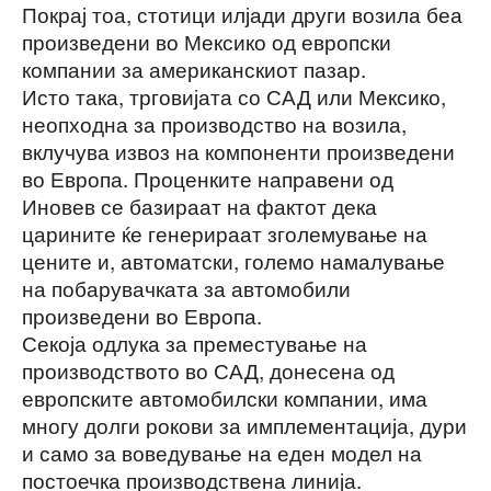
Покрај тоа, стотици илјади други возила беа
произведени во Мексико од европски
компании за американскиот пазар.
Исто така, трговијата со САД или Мексико,
неопходна за производство на возила,
вклучува извоз на компоненти произведени
во Европа. Проценките направени од
Иновев се базираат на фактот дека
царините ќе генерираат зголемување на
цените и, автоматски, големо намалување
на побарувачката за автомобили
произведени во Европа.
Секоја одлука за преместување на
производството во САД, донесена од
европските автомобилски компании, има
многу долги рокови за имплементација, дури
и само за воведување на еден модел на
постоечка производствена линија.