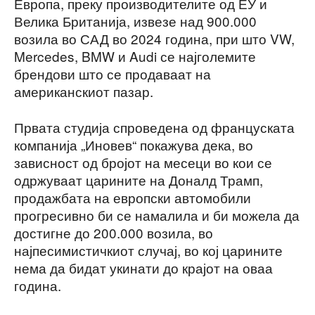
Европа, преку производителите од ЕУ и
Велика Британија, извезе над 900.000
возила во САД во 2024 година, при што VW,
Mercedes, BMW и Audi се најголемите
брендови што се продаваат на
американскиот пазар.
Првата студија спроведена од француската
компанија „Иновев“ покажува дека, во
зависност од бројот на месеци во кои се
одржуваат царините на Доналд Трамп,
продажбата на европски автомобили
прогресивно би се намалила и би можела да
достигне до 200.000 возила, во
најпесимистичкиот случај, во кој царините
нема да бидат укинати до крајот на оваа
година.