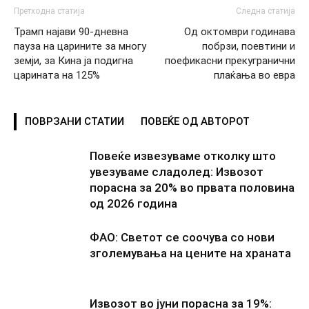
Претходна статија
Следна статија
Трамп најави 90-дневна
Од октомври годинава
пауза на царините за многу
побрзи, поевтини и
земји, за Кина ја подигна
поефикасни прекугранични
царината на 125%
плаќања во евра
ПОВРЗАНИ СТАТИИ
ПОВЕЌЕ ОД АВТОРОТ
Повеќе извезуваме отколку што
увезуваме сладолед: Извозот
порасна за 20% во првата половина
од 2026 година
ФАО: Светот се соочува со нови
зголемувања на цените на храната
Извозот во јуни порасна за 19%: