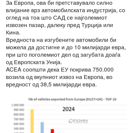
За Европа, ова би претставувало силно
влијание врз автомобилската индустрија, со
оглед на тоа што САД се најголемиот
извозен пазар, далеку пред Турција или
Кина.
Вредноста на изгубените автомобили би
можела да достигне и до 10 милијарди евра,
при што поголемиот дел од загубата доаѓа
од Европската Унија.
ACEA соопшти дека ЕУ покрива 750.000
возила од вкупниот извоз на Европа, во
вредност од 38,5 милијарди евра.