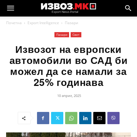
Почетна
Еxport Intelligence
Пазари
Пазари
Свет
Извозот на европски
автомобили во САД би
можел да се намали за
25% годинава
10 април, 2025