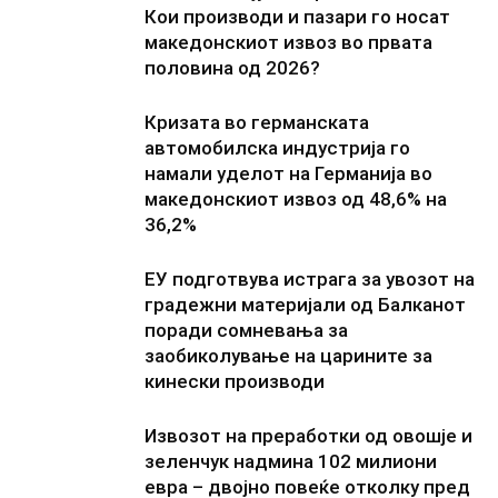
Кои производи и пазари го носат
македонскиот извоз во првата
половина од 2026?
Кризата во германската
автомобилска индустрија го
намали уделот на Германија во
македонскиот извоз од 48,6% на
36,2%
ЕУ подготвува истрага за увозот на
градежни материјали од Балканот
поради сомневања за
заобиколување на царините за
кинески производи
Извозот на преработки од овошје и
зеленчук надмина 102 милиони
евра – двојно повеќе отколку пред