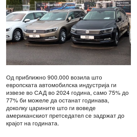
Од приближно 900.000 возила што
европската автомобилска индустрија ги
извезе во САД во 2024 година, само 75% до
77% би можеле да останат годинава,
доколку царините што ги воведе
американскиот претседател се задржат до
крајот на годината.