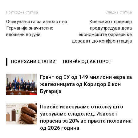
Претходна статија
Следна статија
Очекувањата за извозот на
Кинескиот премиер
Германија значително
предупредува дека
влошени во јуни
економските бариери ќе
доведат до конфронтација
ПОВРЗАНИ СТАТИИ
ПОВЕЌЕ ОД АВТОРОТ
Грант од ЕУ од 149 милиони евра за
железницата од Коридор 8 кон
Бугарија
Повеќе извезуваме отколку што
увезуваме сладолед: Извозот
порасна за 20% во првата половина
од 2026 година