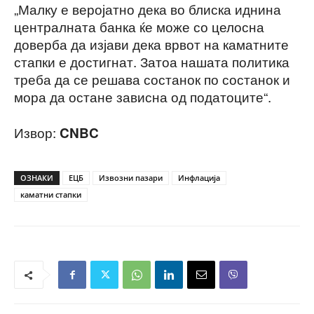
„Малку е веројатно дека во блиска иднина
централната банка ќе може со целосна
доверба да изјави дека врвот на каматните
стапки е достигнат. Затоа нашата политика
треба да се решава состанок по состанок и
мора да остане зависна од податоците“.
Извор:
CNBC
ОЗНАКИ
ЕЦБ
Извозни пазари
Инфлација
каматни стапки