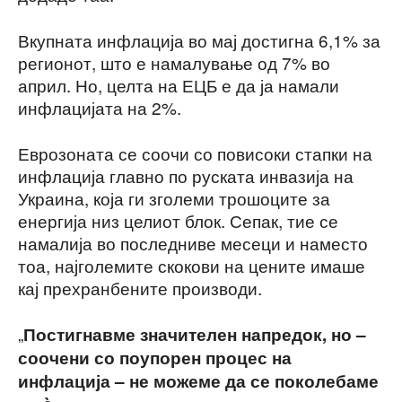
Вкупната инфлација во мај достигна 6,1% за
регионот, што е намалување од 7% во
април. Но, целта на ЕЦБ е да ја намали
инфлацијата на 2%.
Еврозоната се соочи со повисоки стапки на
инфлација главно по руската инвазија на
Украина, која ги зголеми трошоците за
енергија низ целиот блок. Сепак, тие се
намалија во последниве месеци и наместо
тоа, најголемите скокови на цените имаше
кај прехранбените производи.
„
Постигнавме значителен напредок, но –
соочени со поупорен процес на
инфлација – не можеме да се поколебаме