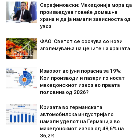
Серафимовски: Македонија мора да
произведува повеќе домашна
храна и да ја намали зависноста од
увоз
ФАО: Светот се соочува со нови
зголемувања на цените на храната
Извозот во јуни порасна за 19%:
Кои производи и пазари го носат
македонскиот извоз во првата
половина од 2026?
Кризата во германската
автомобилска индустрија го
намали уделот на Германија во
македонскиот извоз од 48,6% на
36,2%