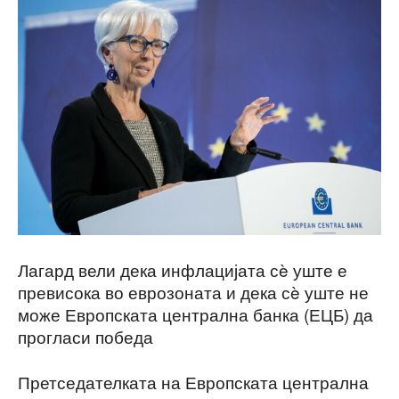
Лагард вели дека инфлацијата сè уште е
превисока во еврозоната и дека сè уште не
може Европската централна банка (ЕЦБ) да
прогласи победа
Претседателката на Европската централна