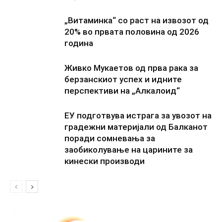
„Витаминка“ со раст на извозот од
20% во првата половина од 2026
година
Живко Мукаетов од прва рака за
берзанскиот успех и идните
перспективи на „Алкалоид“
ЕУ подготвува истрага за увозот на
градежни материјали од Балканот
поради сомневања за
заобиколување на царините за
кинески производи