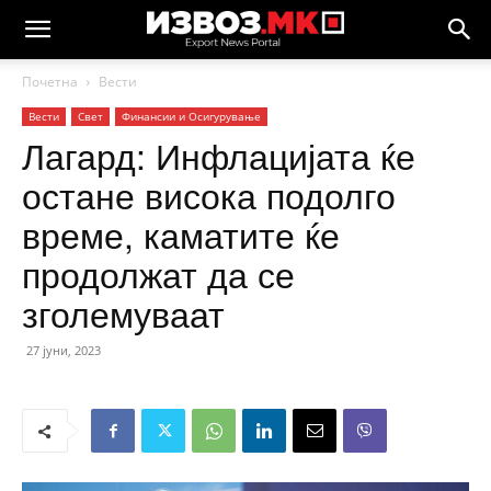
Почетна
Вести
Вести
Свет
Финансии и Осигурување
Лагард: Инфлацијата ќе
остане висока подолго
време, каматите ќе
продолжат да се
зголемуваат
27 јуни, 2023