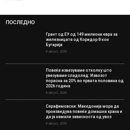
ПОСЛЕДНО
Грант од ЕУ од 149 милиони евра за
железницата од Коридор 8 кон
Бугарија
6 август, 2026
Повеќе извезуваме отколку што
увезуваме сладолед: Извозот
порасна за 20% во првата половина од
2026 година
6 август, 2026
Серафимовски: Македонија мора да
произведува повеќе домашна храна и
да ја намали зависноста од увоз
6 август, 2026