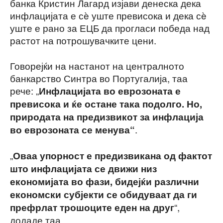
банка Кристин Лагард изјави денеска дека
инфлацијата е сè уште превисока и дека сè
уште е рано за ЕЦБ да прогласи победа над
растот на потрошувачките цени.
Говорејќи на настанот на централното
банкарство Синтра во Португалија, таа
рече: „
Инфлацијата во еврозоната е
превисока и ќе остане така подолго. Но,
природата на предизвикот за инфлација
.
во еврозоната се менува“
„
Оваа упорност е предизвикана од фактот
што инфлацијата се движи низ
економијата во фази, бидејќи различни
економски субјекти се обидуваат да ги
“,
префрлат трошоците еден на друг
додаде таа.