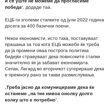
и сè уште не можеме да прогласиме
“, додаде таа.
победа
ЕЦБ ги зголеми стапките од јули 2022 година
досега за 400 базични поени.
Некои економисти, исто така, поставуваат
прашања за тоа кога ЕЦБ можеби ќе треба
да ја промени оваа построга политика
бидејќи стравуваат дека повисоките стапки
значително ќе ја забават економијата.
Сепак, Лагард во вторникот сугерираше дека
е премногу рано за такви размислувања.
„
Треба јасно да комуницираме дека ќе
останеме „на тие нивоа онолку долго
“.
колку што е потребно