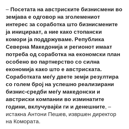
–
Посетата на австриските бизнисмени во
земјава е одговор на зголемениот
интерес за соработка што бизнисмените
ја иницираат, а ние како стопански
комори ја поддржуваме. Република
Северна Македонија и регионот имаат
потреба од соработка на економски план
особено во партнерство со силна
економија како што е австриската.
Соработката меѓу двете земји резултира
со голем број на успешно реализирани
бизнис-средби меѓу македонски и
австриски компании во изминатите
, –
години, вклучувајќи ги и денешните
истакна Антони Пешев, извршен директор
на Комората.