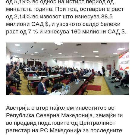
од 5,19% во однос на истиот период од
минатата година. При тоа, остварен е раст
од 2,14% во извозот што изнесува 88,5
милиони САД $, и увозното салдо бележи
раст од 7 % и изнесува 160 милиони САД $.
Австрија е втор најголем инвеститор во
Република Северна Македонија, земајќи ги
во предвид податоците од Централниот
регистар на РС Македонија за последните