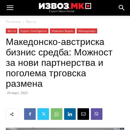
Почетна
Вести
Вести
Еxport Intelligence
Извозен Водич
Македонија
Македонско-австрискa
бизнис средба: Можност
за нови партнерства и
поголема трговска
размена
29 март, 2023