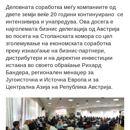
Деловната соработка меѓу компаниите од
двете земји веќе 20 години континуирано се
интензивира и унапредува. Ова досега е
најголемата бизнис делегација од Австрија
во посета на Стопанската комора со цел
зголемување на економската соработка
преку изнаоѓање на бизнис-партнери,
дистрибутери и на директни инвестиции
истакна во своето обраќање Рихард
Бандера, регионален менаџер за
Југоисточна и Источна Европа и за
Централна Азија на Република Австрија.