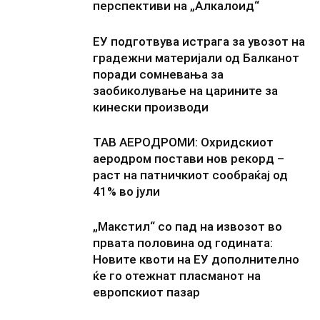
перспективи на „Алкалоид“
ЕУ подготвува истрага за увозот на
градежни материјали од Балканот
поради сомневања за
заобиколување на царините за
кинески производи
ТАВ АЕРОДРОМИ: Охридскиот
аеродром постави нов рекорд –
раст на патничкиот сообраќај од
41% во јули
„Макстил“ со пад на извозот во
првата половина од годината:
Новите квоти на ЕУ дополнително
ќе го отежнат пласманот на
европскиот пазар