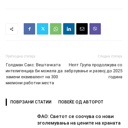
Претходна статија
Следна статија
Голдман Сакс: Вештачката
Нелт Група продолжува со
интелигенција би можела да
забрзување и развој до 2025
замени еквивалент на 300
година
милиони работни места
ПОВРЗАНИ СТАТИИ
ПОВЕЌЕ ОД АВТОРОТ
ФАО: Светот се соочува со нови
зголемувања на цените на храната