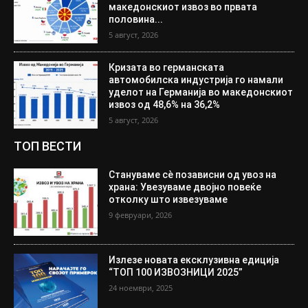
македонскиот извоз во првата
половина...
5 август, 2026
Кризата во германската
автомобилска индустрија го намали
уделот на Германија во македонскиот
извоз од 48,6% на 36,2%
5 август, 2026
ТОП ВЕСТИ
Стануваме сè позависни од увоз на
храна: Увезуваме двојно повеќе
отколку што извезуваме
9 февруари, 2026
Излезе новата ексклузивна едиција
“ТОП 100 ИЗВОЗНИЦИ 2025”
24 ноември, 2025