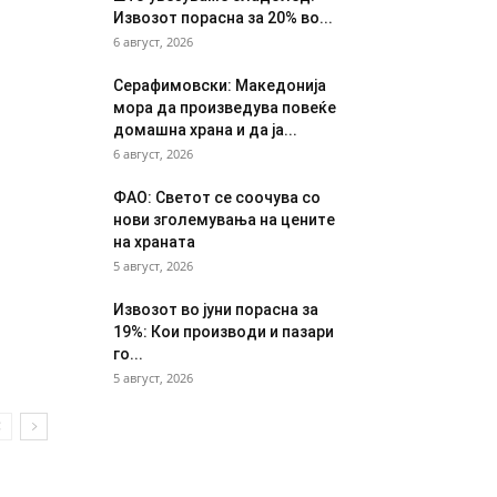
Извозот порасна за 20% во...
6 август, 2026
Серафимовски: Македонија
мора да произведува повеќе
домашна храна и да ја...
6 август, 2026
ФАО: Светот се соочува со
нови зголемувања на цените
на храната
5 август, 2026
Извозот во јуни порасна за
19%: Кои производи и пазари
го...
5 август, 2026