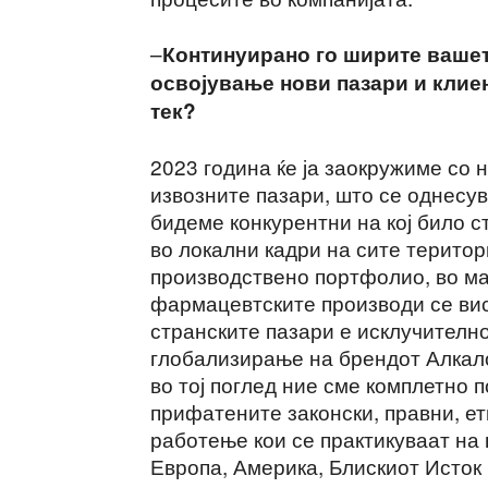
–
Континуирано го ширите ваше
освојување нови пазари и клие
тек?
2023 година ќе ја заокружиме со
извозните пазари, што се однесув
бидеме конкурентни на кој било с
во локални кадри на сите територ
производствено портфолио, во ма
фармацевтските производи се вис
странските пазари е исклучително
глобализирање на брендот Алкало
во тој поглед ние сме комплетно п
прифатените законски, правни, ет
работење кои се практикуваат на 
Европа, Америка, Блискиот Исток 