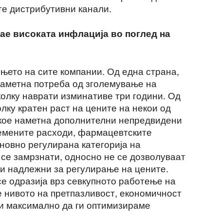
те дистрибутивни канали.
јае високата инфлација во поглед на
њето на сите компании. Од една страна,
наметна потреба од зголемување на
колку наврати изминативе три години. Од
олку кратен раст на цените на некои од
 кое наметна дополнителни непредвидени
олемените расходи, фармацевтските
новно регулирана категорија на
 се замрзнати, односно не се дозволуваат
и надлежни за регулирање на цените.
е одразија врз севкупното работење на
е нивото на претпазливост, економичност
ќи максимално да ги оптимизираме