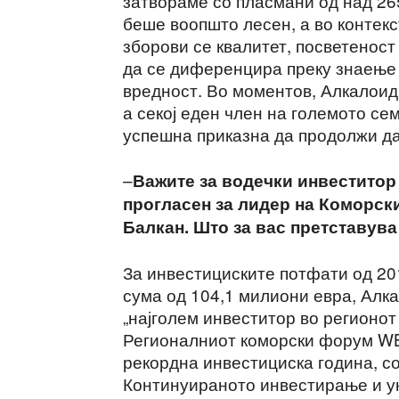
затвораме со пласмани од над 265
беше воопшто лесен, а во контек
зборови се квалитет, посветеност
да се диференцира преку знаење 
вредност. Во моментов, Алкалоид 
а секој еден член на големото с
успешна приказна да продолжи да 
–
Важите за водечки инвеститор 
прогласен за лидер на
Коморск
Балкан. Што за вас претставува
За инвестициските потфати од 201
сума од 104,1 милиони евра, Алк
„најголем инвеститор во регионот
Регионалниот коморски форум WB6
рекордна инвестициска година, с
Континуираното инвестирање и у