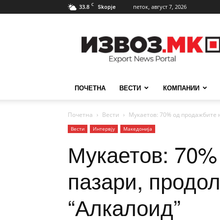
C
33.8
петок, август 7, 2026
Skopje
ИзвозМК
ПОЧЕТНА
ВЕСТИ
КОМПАНИИ
Почетна
Вести
Мукаетов: 70% од продажбите н
Вести
Интервју
Македонија
Мукаетов: 70% 
пазари, продо
“Алкалоид”