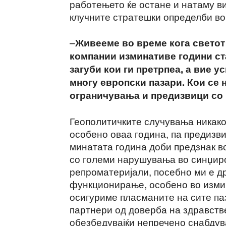
работењето ќе остане и натаму в
клучните стратешки определби во
–
Живееме во време кога светот
компании изминативе години ст
загуби кои ги претрпеа, а вие у
многу европски пазари. Кои се 
ограничувања и предизвици со 
Геополитичките случувања никако 
особено оваа година, па предизв
минатата година доби предзнак во
со големи нарушувања во синџиро
репроматеријали, посебно ми е д
функционирање, особено во измин
осигуриме пласманите на сите па
партнери од доверба на здравств
обезбедувајќи непречено снабдув