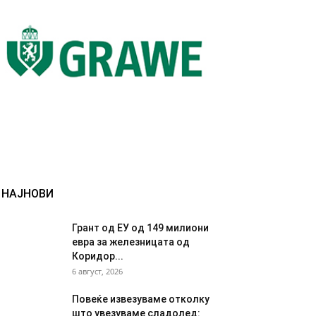
НАЈНОВИ
Грант од ЕУ од 149 милиони
евра за железницата од
Коридор...
6 август, 2026
Повеќе извезуваме отколку
што увезуваме сладолед: