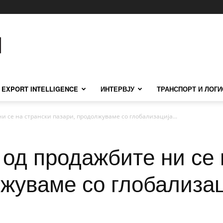
EXPORT INTELLIGENCE
ИНТЕРВЈУ
ТРАНСПОРТ И ЛОГИ
и се на странски пазари, продолжуваме со глобализација...
од продажбите ни се 
лжуваме со глобализац