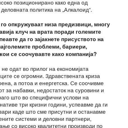
исоко позиционирано како една од
 деловната политика на „Алкалоид“.
 го опкружуваат низа предизвици, многу
авија клуч на врата поради големите
спеавте да го зајакнете присуството на
најголемите проблеми, бариери,
кои се соочувавте како компанија?
не одат во прилог на економијата
иците се огромни. Здравствената криза
ена, а потоа и енергетска. Се соочивме
т за набавки, недостаток на суровини и
раго што во специфични услови на
ативе три кризни години, успеавме да ги
зари каде што сме присутни и останавме
ените системи и деловни партнери,
ање со високо квалитетни производи по