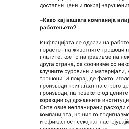
достапни цени и покрај нарушени
–
Како кај вашата компанија вли
работењето?
Инфлацијата се одрази на работе
порастот на животните трошоци 
платите, кое го направивме на не
друга страна, се соочивме со нек
клучните суровини и материјали,
трошоци. И покрај, де факто, зг
производи припаѓаат на строго це
производи, па повеќето од цените
корекции од државните институци
Сите овие непланирани расходи с
компанијата, но ние го подигнавм
и ефикасност секојпат настојувај
процесите во компанијата.