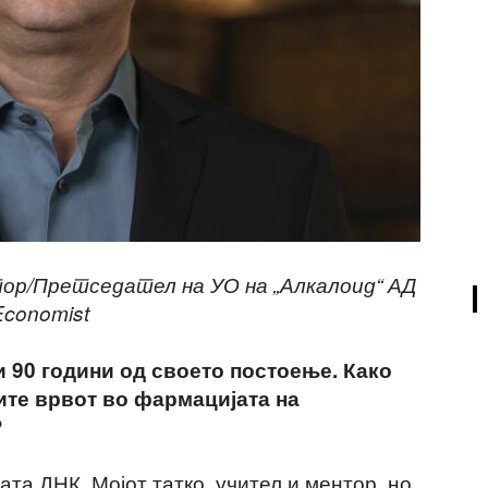
ор/Претседател на УО на „Алкалоид“ АД
Economist
 90 години од своето постоење. Како
ите врвот во фармацијата на
?
ата ДНК. Мојот татко, учител и ментор, но