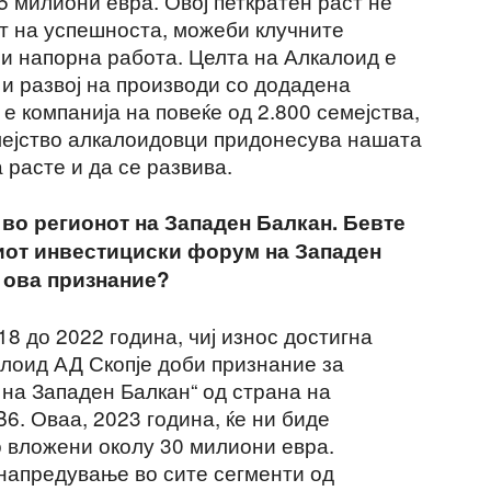
 милиони евра. Овој петкратен раст не
ст на успешноста, можеби клучните
 и напорна работа. Целта на Алкалоид е
и развој на производи со додадена
е компанија на повеќе од 2.800 семејства,
емејство алкалоидовци придонесува нашата
расте и да се развива.
во регионот на Западен Балкан. Бевте
иот инвестициски форум
на Западен
 ова признание?
8 до 2022 година, чиј износ достигна
алоид АД Скопје доби признание за
 на Западен Балкан“ од страна на
. Оваа, 2023 година, ќе ни биде
о вложени околу 30 милиони евра.
напредување во сите сегменти од