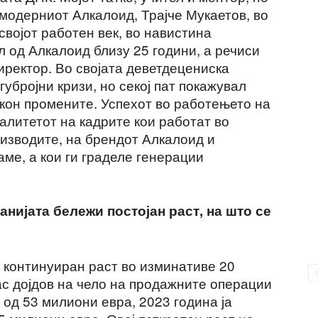
модерниот Алкалоид, Трајче Мукаетов, во
својот работен век, во навистина
 од Алкалоид близу 25 години, а речиси
иректор. Во својата деветдецениска
убројни кризи, но секој пат покажувал
 кон промените. Успехот во работењето на
валитетот на кадрите кои работат во
оизводите, на брендот Алкалоид и
ме, а кои ги граделе генерации
анијата бележи постојан раст, на што се
 континуиран раст во изминативе 20
јас дојдов на чело на продажните операции
од 53 милиони евра, 2023 година ја