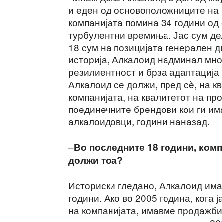
и еден од основоположниците на 
компанијата помина 34 години од 
турбулентни времиња. Јас сум дел
18 сум на позицијата генерален д
историја, Алкалоид надминал мног
резилиентност и брза адаптација
Алкалоид се должи, пред сè, на к
компанијата, на квалитетот на пр
поединечните брендови кои ги има
алкалоидовци, години наназад.
–
Во последните 18 години, комп
должи тоа?
Историски гледано, Алкалоид има
години. Ако во 2005 година, кога 
на компанијата, имавме продажби 