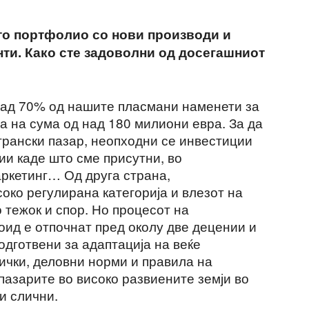
то портфолио со нови производи и
нти. Како сте задоволни од досегашниот
 над 70% од нашите пласмани наменети за
а на сума од над 180 милиони евра. За да
трански пазар, неопходни се инвестиции
ии каде што сме присутни, во
ркетинг… Од друга страна,
око регулирана категорија и влезот на
 тежок и спор. Но процесот на
ид е отпочнат пред околу две децении и
одготвени за адаптација на веќе
ички, деловни норми и правила на
пазарите во високо развиените земји во
и слични.