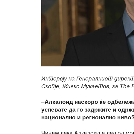
Интервју на Генералниот директ
Скопје, Живко Мукаетов, за The 
–
Aлкалоид наскоро ќе одбележи
успевате да го задржите и одрж
национално и регионално ниво
Чинам дека Алкалоид е дел од мој