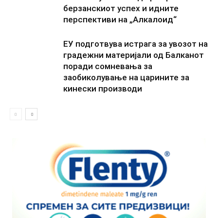
берзанскиот успех и идните
перспективи на „Алкалоид“
ЕУ подготвува истрага за увозот на
градежни материјали од Балканот
поради сомневања за
заобиколување на царините за
кинески производи