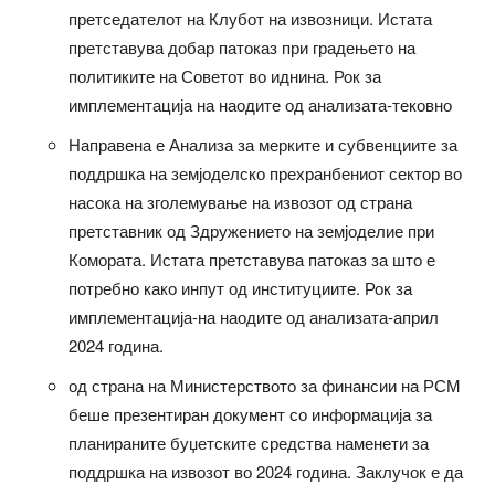
претседателот на Клубот на извозници. Истата
претставува добар патоказ при градењето на
политиките на Советот во иднина. Рок за
имплементација на наодите од анализата-тековно
Направена е Анализа за мерките и субвенциите за
поддршка на земјоделско прехранбениот сектор во
насока на зголемување на извозот од страна
претставник од Здружението на земјоделие при
Комората. Истата претставува патоказ за што е
потребно како инпут од институциите. Рок за
имплементација-на наодите од анализата-април
2024 година.
од страна на Министерството за финансии на РСМ
беше презентиран документ со информација за
планираните буџетските средства наменети за
поддршка на извозот во 2024 година. Заклучок е да