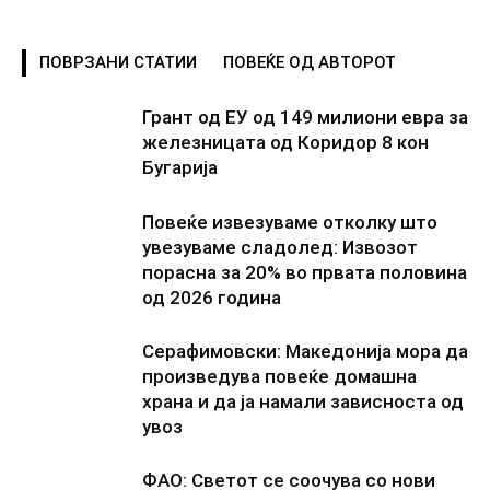
ПОВРЗАНИ СТАТИИ
ПОВЕЌЕ ОД АВТОРОТ
Грант од ЕУ од 149 милиони евра за
железницата од Коридор 8 кон
Бугарија
Повеќе извезуваме отколку што
увезуваме сладолед: Извозот
порасна за 20% во првата половина
од 2026 година
Серафимовски: Македонија мора да
произведува повеќе домашна
храна и да ја намали зависноста од
увоз
ФАО: Светот се соочува со нови