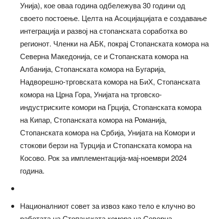
Унија), кое оваа година одбележува 30 години од
своето постоење. Целта на Асоцијацијата е создавање
интеграција и развој на стопанската соработка во
регионот. Членки на АБК, покрај Стопанската комора на
Северна Македонија, се и Стопанската комора на
Албанија, Стопанската комора на Бугарија,
Надворешно-трговската комора на БиХ, Стопанската
комора на Црна Гора, Унијата на трговско-
индустриските комори на Грција, Стопанската комора
на Кипар, Стопанската комора на Романија,
Стопанската комора на Србија, Унијата на Комори и
стокови берзи на Турција и Стопанската комора на
Косово. Рок за имплементација-мај-ноември 2024
година.
Националниот совет за извоз како тело е клучно во
работата на Стопанската комора на Северна