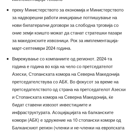
преку Министерството за економија и Министерството
за надворешни работи иницирање потпишување на
нови билатерални договори за слободна трговија со
оние земји коишто можат да станат стратешки пазари
за македонските извозници. Рок за имплементација-
март-септември 2024 година.
Вмрежување со компаниите од регионот. 2024-та
година е година во која на чело со претседателот
Азески, Стопанската комора на Северна Македонија
претседателствува со АБК. Во фокусот за време на
претседателството од страна на претседателот Азески
и Стопанската комора на Северна Македонија, ќе
бидат ставени извозот инвестициите и
инфраструктурата. Асоцијацијата на балканските
комори (АБК) е здружение на 10 стопански комори од
Балканскиот регион (членки и не-членки на европската