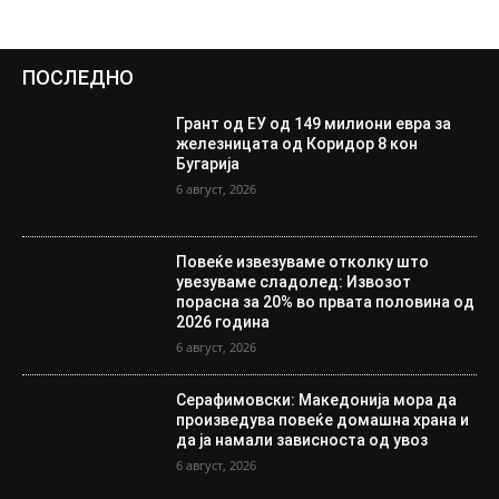
ПОСЛЕДНО
Грант од ЕУ од 149 милиони евра за
железницата од Коридор 8 кон
Бугарија
6 август, 2026
Повеќе извезуваме отколку што
увезуваме сладолед: Извозот
порасна за 20% во првата половина од
2026 година
6 август, 2026
Серафимовски: Македонија мора да
произведува повеќе домашна храна и
да ја намали зависноста од увоз
6 август, 2026