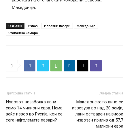
Македонија.
ОЗНАКИ
извоз
Извозни пазари
Македонија
Стопанска комора
Претходна статија
Следна статија
Извозот на јаболка лани
Македонското вино се
само 14 милиони евра. Нема
извезува во над 20 земји,
веќе извоз во Русија, кои се
лани остварен највисок
сега најголемите пазари?
извозен прилив од 57,7
милиони евра