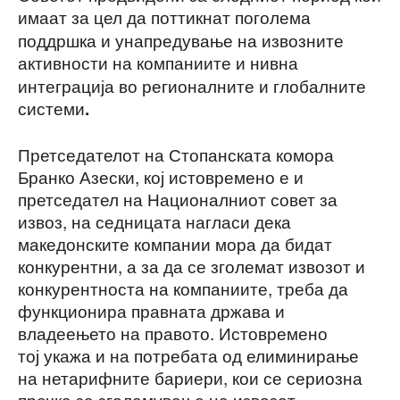
имаат за цел да
поттикнат поголема
поддршка и унапредување на извозните
активности на компаниите
и нивна
интеграција во регионалните и глобалните
системи
.
Претседателот на Стопанската комора
Бранко Азески, кој истовремено е и
претседател на Националниот совет за
извоз, на седницата нагласи дека
македонските компании мора да бидат
конкурентни, а за да се зголемат извозот и
конкурентноста на компаниите, треба да
функционира правната држава и
владеењето на правото. Истовремено
тој укажа и на потребата од елиминирање
на нетарифните бариери, кои се сериозна
пречка за зголемување на извозот,