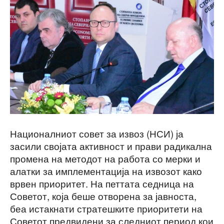
Националниот совет за извоз (НСИ) ја
засили својата активност и прави радикална
промена на методот на работа со мерки и
алатки за имплементација на извозот како
врвен приоритет. На петтата седница на
Советот, која беше отворена за јавноста,
беа истакнати стратешките приоритети на
Советот предвидени за следниот период кои