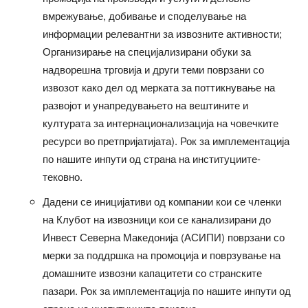
вмрежување, добивање и споделување на
информации релевантни за извозните активности;
Организирање на специјализирани обуки за
надворешна трговија и други теми поврзани со
извозот како дел од мерката за поттикнување на
развојот и унапредувањето на вештините и
културата за интернационализација на човечките
ресурси во претпријатијата). Рок за имплементација
по нашите инпути од страна на институциите-
тековно.
Дадени се иницијативи од компании кои се членки
на Клубот на извозници кои се канализирани до
Инвест Северна Македонија (АСИПИ) поврзани со
мерки за поддршка на промоција и поврзување на
домашните извозни капацитети со странските
пазари. Рок за имплементација по нашите инпути од