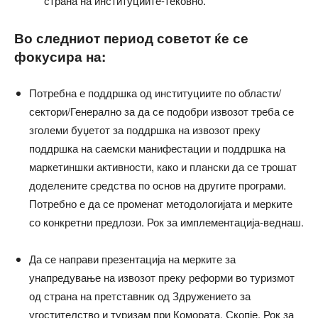
страна на институциите-тековно.
Во следниот период советот ќе се
фокусира на:
Потребна е поддршка од институциите по области/
сектори/Генерално за да се подобри извозот треба се
зголеми буџетот за поддршка на извозот преку
поддршка на саемски манифестации и поддршка на
маркетиншки активности, како и плански да се трошат
доделените средства по основ на другите програми.
Потребно е да се променат методологијата и мерките
со конкретни предлози. Рок за имплементација-веднаш.
Да се направи презентација на мерките за
унапредување на извозот преку реформи во туризмот
од страна на претставник од Здружението за
угостителство и туризам при Комората, Скопје. Рок за