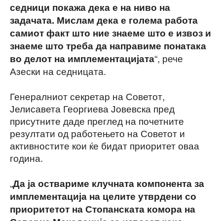
седници покажа дека е на ниво на
задачата. Мислам дека е голема работа
самиот факт што ние знаеме што е извоз и
знаеме што треба да направиме понатака
“, рече
во делот на имплементацијата
Азески на седницата.
Генералниот секретар на Советот,
Јелисавета Георгиева Јовевска пред
присутните даде преглед на почетните
резултати од работењето на Советот и
активностите кои ќе бидат приоритет оваа
година.
„
Да ја оствариме клучната компонента за
имплементација на целите утврдени со
приоритетот на Стопанската комора на