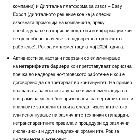
компании) и Дигитална платформа за извоз – Easy
Export (дигиталното решение кое ќе ја олесни
извозната промоција на компаниите, преку
обезбедување на корисни податоци и информации кои
се од особено значење за надворешно-трговското
работење). Рок за имплементација-мај 2024 година.
Активности за настани поврзани со елиминирање
на
нетарифните бариери
кои претставуваат сериозна
пречка во надворешно-трговското работење и кои е
договорено да се третираат во континуитет. На пример
прашањата за воспоставување и имплементација на
програми за меѓусебно признавање на сертификатите и
анализите за квалитет кои ја следат извозната стока
или исполнување на различните технички стандарди,
нетранспарентните правила и процедури од различни
инспекциски и други надлежни органи итн. Рок за
имплементација-тековно