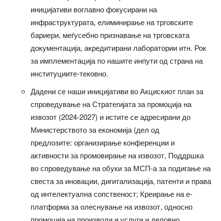
иницијативи воглавно фокусирани на
инфраструктурата, елиминирање на трговските
бариери, меѓусебно признавање на трговската
документација, акредитирани лаборатории итн. Рок
за имплементација по нашите инпути од страна на
институциите-тековно.
Дадени се наши иницијативи во Акцискиот план за
спроведување на Стратегијата за промоција на
извозот (2024-2027) и истите се адресирани до
Министерството за економија (дел од
предлозите: организирање конференции и
активности за промовирање на извозот, Поддршка
во спроведување на обуки за МСП-а за подигање на
свеста за иновации, дигитализација, патенти и права
од интелектуална сопственост; Креирање на е-
платформа за олеснување на извозот, односно
промоција на производи и услуги и деловно