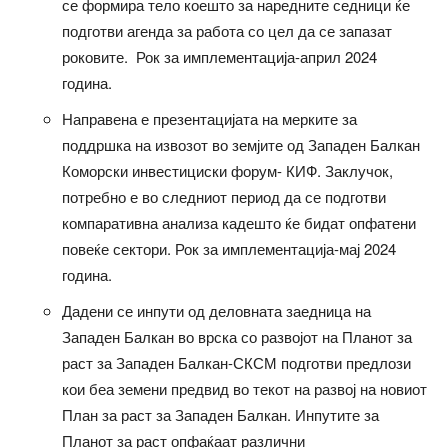
се формира тело коешто за наредните седници ќе
подготви агенда за работа со цел да се запазат
роковите. Рок за имплементација-април 2024
година.
Направена е презентацијата на мерките за
поддршка на извозот во земјите од Западен Балкан
Коморски инвестициски форум- КИФ. Заклучок,
потребно е во следниот период да се подготви
компаративна анализа кадешто ќе бидат опфатени
повеќе сектори. Рок за имплементација-мај 2024
година.
Дадени се инпути од деловната заедница на
Западен Балкан во врска со развојот на Планот за
раст за Западен Балкан-СКСМ подготви предлози
кои беа земени предвид во текот на развој на новиот
План за раст за Западен Балкан. Инпутите за
Планот за раст опфаќаат различни