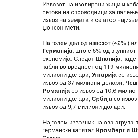
Извозот на изолирани жици и кабл
сетови на спроводници за палење
извоз на земјата и се втор најиз
Џонсон Мети.
Најголем дел од извозот (42% ) 
, што е 8% од вкупниот
Германија
економија. Следат
, кад
Шпанија
кабли во вредност од 119 милион
милиони долари,
со изв
Унгарија
извоз од 37 милиони долари,
Чеш
со извоз од 10,6 милио
Романија
милиони долари,
со извоз
Србија
извоз од 9,7 милиони долари.
Најголем извозник на ова агрупа 
германски капитал
Кромберг и Ш
Скопје.