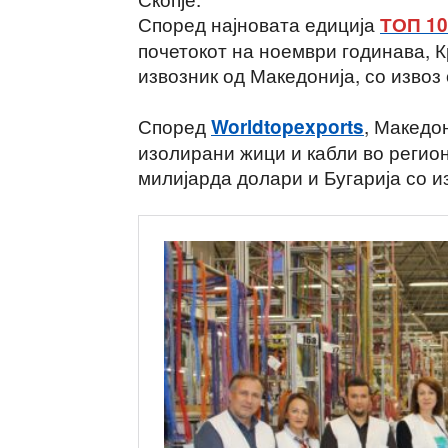
Според најновата едиција
ТОП 1
почетокот на ноември годинава, К
извозник од Македонија, со извоз
Според
, Македон
World
topexports
изолирани жици и кабли во регион
милијарда долари и Бугарија со и