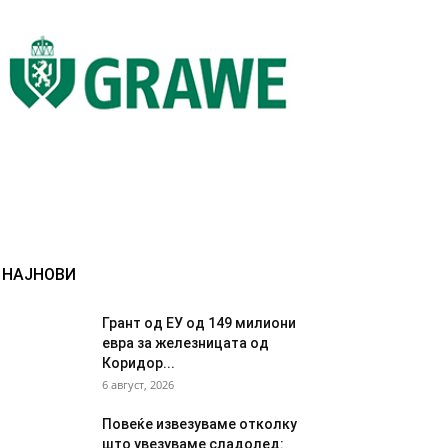
НАЈНОВИ
Грант од ЕУ од 149 милиони
евра за железницата од
Коридор...
6 август, 2026
Повеќе извезуваме отколку
што увезуваме сладолед: