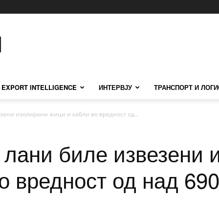
EXPORT INTELLIGENCE
ИНТЕРВЈУ
ТРАНСПОРТ И ЛОГИ
зени изолирани жици и кабли во вредност од...
 лани биле извезени 
о вредност од над 69