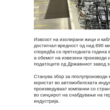
Извозот на изолирани жици и каб
достигнал вредност од над 690 м
споредба со претходната година в
а обемот на извезени производи 
податоците од Државниот завод з
Станува збор за пполупроизводи к
користат во автомобилската индус
произведуваат компании со стран
во синџирот на снабдување на ге
индустрија.