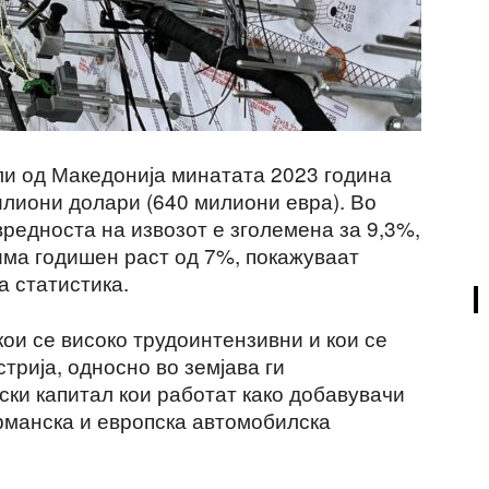
ли од Македонија минатата 2023 година
илиони долари (640 милиони евра). Во
редноста на извозот е зголемена за 9,3%,
има годишен раст од 7%, покажуваат
а статистика.
ои се високо трудоинтензивни и кои се
трија, односно во земјава ги
ски капитал кои работат како добавувачи
рманска и европска автомобилска