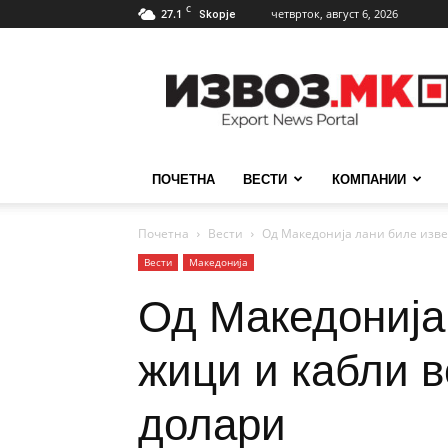
C
27.1
четврток, август 6, 2026
Skopje
ИзвозМК
ПОЧЕТНА
ВЕСТИ
КОМПАНИИ
Почетна
Вести
Од Македонија лани биле изве
Вести
Македонија
Од Македонија
жици и кабли в
долари