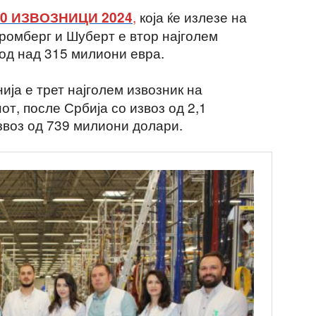
,
која ќе излезе на
00 ИЗВОЗНИЦИ 2024
ромберг и Шуберт е втор најголем
 од над 315 милиони евра.
ија е трет најголем извозник на
от, после Србија со извоз од 2,1
звоз од 739 милиони долари.