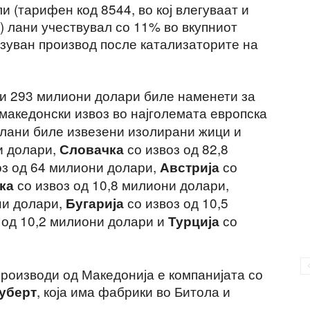
и (тарифен код 8544, во кој влегуваат и
) лани учествувал со 11% во вкупниот
везуван производ после катализаторите на
или 293 милиони долари биле наменети за
 македонски извоз во најголемата европска
е лани биле извезени изолирани жици и
и долари,
со извоз од 82,8
Словачка
оз од 64 милиони долари,
со
Австрија
со извоз од 10,8 милиони долари,
ка
ни долари,
со извоз од 10,5
Бугарија
 од 10,2 милиони долари и
со
Турција
производи од Македонија е компанијата со
, која има фабрики во Битола и
уберт