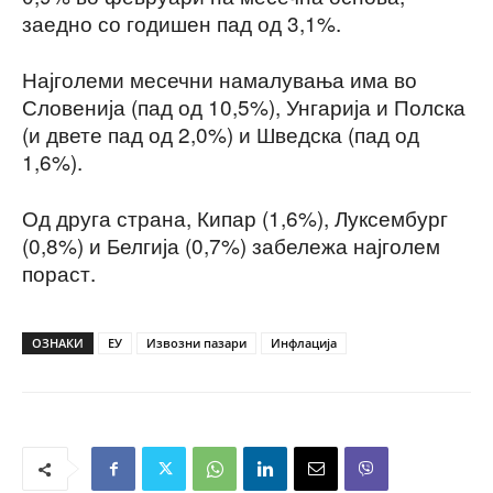
заедно со годишен пад од 3,1%.
Најголеми месечни намалувања има во
Словенија (пад од 10,5%), Унгарија и Полска
(и двете пад од 2,0%) и Шведска (пад од
1,6%).
Од друга страна, Кипар (1,6%), Луксембург
(0,8%) и Белгија (0,7%) забележа најголем
пораст.
ОЗНАКИ
ЕУ
Извозни пазари
Инфлација