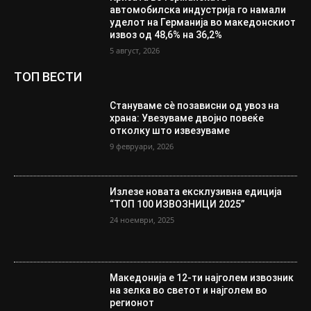
автомобилска индустрија го намали
уделот на Германија во македонскиот
извоз од 48,6% на 36,2%
5 август, 2026
ТОП ВЕСТИ
Стануваме сè позависни од увоз на
храна: Увезуваме двојно повеќе
отколку што извезуваме
9 февруари, 2026
Излезе новата ексклузивна едиција
“ТОП 100 ИЗВОЗНИЦИ 2025”
24 ноември, 2025
Македонија е 12-ти најголем извозник
на зелка во светот и најголем во
регионот