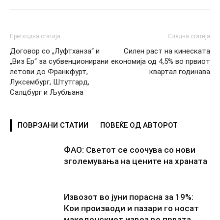
Претходна статија
Следна статија
Договор со „Луфтханза“ и
Силен раст на кинеската
„Виз Ер“ за субвенционирани
економија од 4,5% во првиот
летови до Франкфурт,
квартал годинава
Луксембург, Штутгард,
Салцбург и Љубљана
ПОВРЗАНИ СТАТИИ
ПОВЕЌЕ ОД АВТОРОТ
ФАО: Светот се соочува со нови
зголемувања на цените на храната
Извозот во јуни порасна за 19%:
Кои производи и пазари го носат
македонскиот извоз во првата