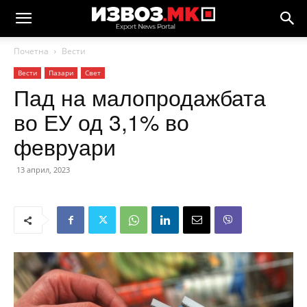
Почетна
Вести
Вести
Пазари
Свет
Пад на малопродажбата
во ЕУ од 3,1% во
февруари
13 април, 2023