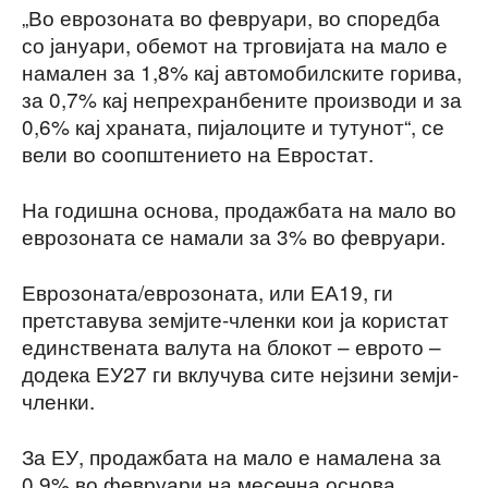
„Во еврозоната во февруари, во споредба
со јануари, обемот на трговијата на мало е
намален за 1,8% кај автомобилските горива,
за 0,7% кај непрехранбените производи и за
0,6% кај храната, пијалоците и тутунот“, се
вели во соопштението на Евростат.
На годишна основа, продажбата на мало во
еврозоната се намали за 3% во февруари.
Еврозоната/еврозоната, или ЕА19, ги
претставува земјите-членки кои ја користат
единствената валута на блокот – еврото –
додека ЕУ27 ги вклучува сите нејзини земји-
членки.
За ЕУ, продажбата на мало е намалена за
0,9% во февруари на месечна основа,