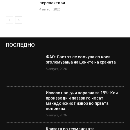
перспективи...
4 август, 2026
ПОСЛЕДНО
ФАО: Светот се соочува со нови
зголемувања на цените на храната
5 август, 2026
Извозот во јуни порасна за 19%: Кои
производи и пазари го носат
македонскиот извоз во првата
половина...
5 август, 2026
Кризата во германската