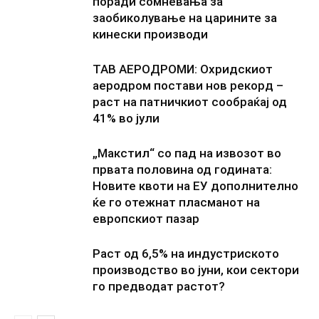
поради сомневања за
заобиколување на царините за
кинески производи
ТАВ АЕРОДРОМИ: Охридскиот
аеродром постави нов рекорд –
раст на патничкиот сообраќај од
41% во јули
„Макстил“ со пад на извозот во
првата половина од годината:
Новите квоти на ЕУ дополнително
ќе го отежнат пласманот на
европскиот пазар
Раст од 6,5% на индустриското
производство во јуни, кои сектори
го предводат растот?