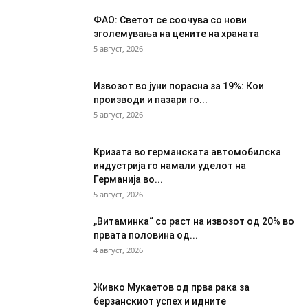
ФАО: Светот се соочува со нови
зголемувања на цените на храната
5 август, 2026
Извозот во јуни порасна за 19%: Кои
производи и пазари го...
5 август, 2026
Кризата во германската автомобилска
индустрија го намали уделот на
Германија во...
5 август, 2026
„Витаминка“ со раст на извозот од 20% во
првата половина од...
4 август, 2026
Живко Мукаетов од прва рака за
берзанскиот успех и идните