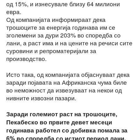
од 15%, и изнесувале близу 64 милиони
евра.
Од компанијата информираат дека
трошоците за енергија годинава им се
зголемени за дури 203% во споредба со
лани, а раст има и на цените на речиси сите
суровини и репроматеријали за
производство.
Исто така, од компанијата објаснуваат дека
заради појавата на Африканска чума биле
во неможност да извезуваат на некои од
нивните извозни пазари.
Заради големиот раст на трошоците,
Пекабеско во првите девет месеци
годинава работел со добивка помала за
6% во споредба со истиот период лани,