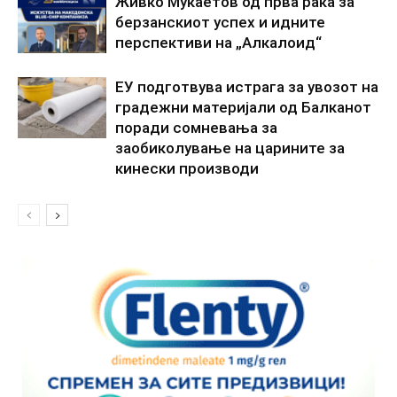
Живко Мукаетов од прва рака за
берзанскиот успех и идните
перспективи на „Алкалоид“
ЕУ подготвува истрага за увозот на
градежни материјали од Балканот
поради сомневања за
заобиколување на царините за
кинески производи