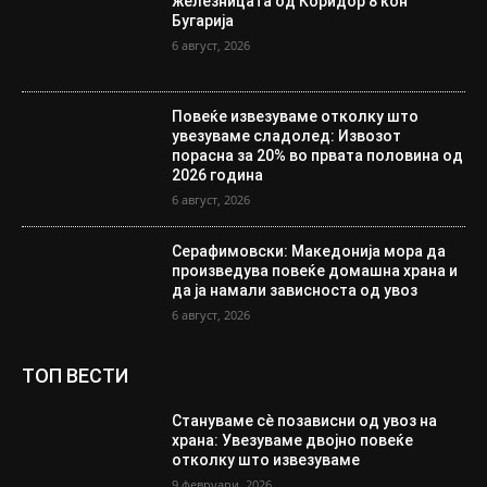
железницата од Коридор 8 кон
Бугарија
6 август, 2026
Повеќе извезуваме отколку што
увезуваме сладолед: Извозот
порасна за 20% во првата половина од
2026 година
6 август, 2026
Серафимовски: Македонија мора да
произведува повеќе домашна храна и
да ја намали зависноста од увоз
6 август, 2026
ТОП ВЕСТИ
Стануваме сè позависни од увоз на
храна: Увезуваме двојно повеќе
отколку што извезуваме
9 февруари, 2026