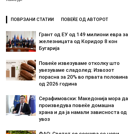
ПОВРЗАНИ СТАТИИ
ПОВЕЌЕ ОД АВТОРОТ
Грант од ЕУ од 149 милиони евра за
железницата од Коридор 8 кон
Бугарија
Повеќе извезуваме отколку што
увезуваме сладолед: Извозот
порасна за 20% во првата половина
од 2026 година
Серафимовски: Македонија мора да
произведува повеќе домашна
храна и да ја намали зависноста од
увоз
ФАО: Светот се соочува со нови