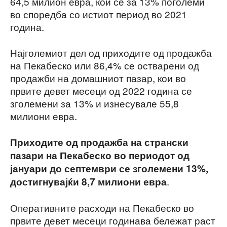
64,5 милион евра, кои се за 13% поголеми
во споредба со истиот период во 2021
година.
Најголемиот дел од приходите од продажба
на Пекабеско или 86,4% се остварени од
продажби на домашниот пазар, кои во
првите девет месеци од 2022 година се
зголемени за 13% и изнесувале 55,8
милиони евра.
Приходите од продажба на странски
пазари на Пекабеско во периодот од
јануари до септември се зголемени 13%,
.
достигнувајќи 8,7 милиони евра
Оперативните расходи на Пекабеско во
првите девет месеци годинава бележат раст