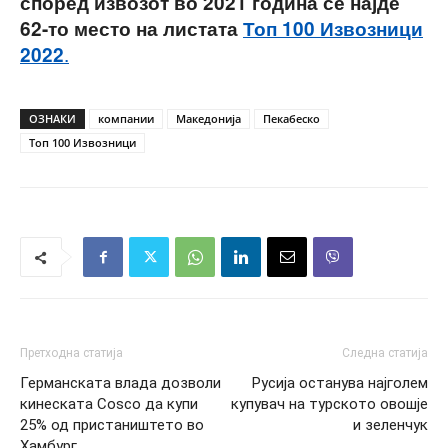
според извозот во 2021 година се најде
62-то место на листата
Топ 100 Извозници
.
2022
ОЗНАКИ
компании
Македонија
Пекабеско
Топ 100 Извозници
Претходна статија
Следна статија
Германската влада дозволи
Русија останува најголем
кинеската Cosco да купи
купувач на турското овошје
25% од пристаништето во
и зеленчук
Хамбург