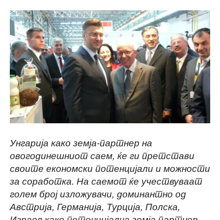
Унгарија како земја-партнер на
овогодинешниот саем, ќе ги претстави
своите економски потенцијали и можности
за соработка. На саемот ќе учествуваат
голем број изложувачи, доминантно од
Австрија, Германија, Турција, Полска,
Израел како потенцијална земја партнер.