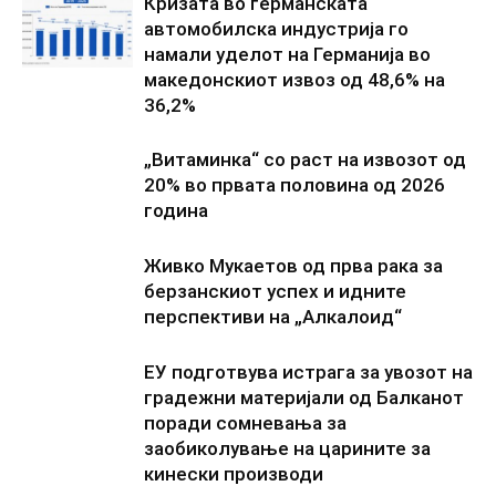
Кризата во германската
автомобилска индустрија го
намали уделот на Германија во
македонскиот извоз од 48,6% на
36,2%
„Витаминка“ со раст на извозот од
20% во првата половина од 2026
година
Живко Мукаетов од прва рака за
берзанскиот успех и идните
перспективи на „Алкалоид“
ЕУ подготвува истрага за увозот на
градежни материјали од Балканот
поради сомневања за
заобиколување на царините за
кинески производи