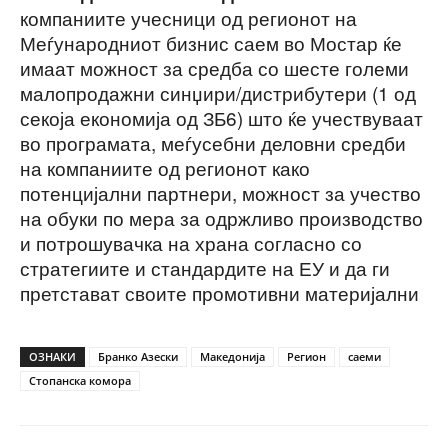
компаниите учесници од регионот на
Меѓународниот бизнис саем во Мостар ќе
имаат можност за средба со шесте големи
малопродажни синџири/дистрибутери (1 од
секоја економија од ЗБ6) што ќе учествуваат
во програмата, меѓусебни деловни средби
на компаниите од регионот како
потенцијални партнери, можност за учество
на обуки по мера за одржливо производство
и потрошувачка на храна согласно со
стратегиите и стандардите на ЕУ и да ги
претстават своите промотивни материјални
ОЗНАКИ
Бранко Азески
Македонија
Регион
саеми
Стопанска комора