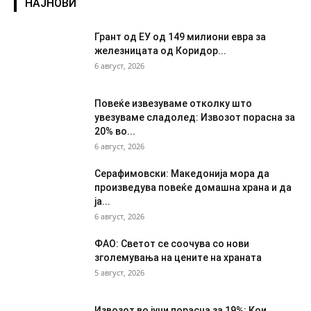
НАЈНОВИ
Грант од ЕУ од 149 милиони евра за
железницата од Коридор...
6 август, 2026
Повеќе извезуваме отколку што
увезуваме сладолед: Извозот порасна за
20% во...
6 август, 2026
Серафимовски: Македонија мора да
произведува повеќе домашна храна и да
ја...
6 август, 2026
ФАО: Светот се соочува со нови
зголемувања на цените на храната
5 август, 2026
Извозот во јуни порасна за 19%: Кои