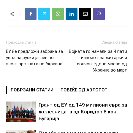
Претходна статија
Следна статија
ЕУ ќе предложи забрана за
Војната го намали за 4 пати
увоз на руски јаглен по
извозот на житарки и
злосторствата во Украина
сончогледово масло од
Украина во март
ПОВРЗАНИ СТАТИИ
ПОВЕЌЕ ОД АВТОРОТ
Грант од ЕУ од 149 милиони евра за
железницата од Коридор 8 кон
Бугарија