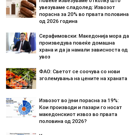
Повеќе извезуваме отколку што
увезуваме сладолед: Извозот
порасна за 20% во првата половина
од 2026 година
Серафимовски: Македонија мора да
произведува повеќе домашна
храна и да ја намали зависноста од
увоз
ФАО: Светот се соочува со нови
зголемувања на цените на храната
Извозот во јуни порасна за 19%:
Кои производи и пазари го носат
македонскиот извоз во првата
половина од 2026?