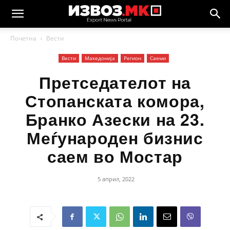
Почетна
Вести
Вести
Македонија
Регион
Саеми
Претседателот на
Стопанската комора,
Бранко Азески на 23.
Меѓународен бизнис
саем во Мостар
5 април, 2022