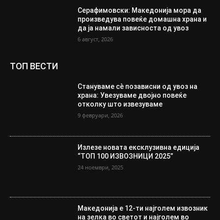
Серафимовски: Македонија мора да
произведува повеќе домашна храна и
да ја намали зависноста од увоз
6 август, 2026
ТОП ВЕСТИ
Стануваме сè позависни од увоз на
храна: Увезуваме двојно повеќе
отколку што извезуваме
9 февруари, 2026
Излезе новата ексклузивна едиција
“ТОП 100 ИЗВОЗНИЦИ 2025”
24 ноември, 2025
Македонија е 12-ти најголем извозник
на зелка во светот и најголем во