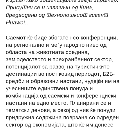
Присутни се и излагачи од Кина,
предводени од технолошкиот гигант
Huawei…
Саемот ќе биде збогатен со конференции,
на регионално и меѓународно ниво од
областа на животната средина,
земјоделството и прехранбениот сектор,
потенцијалот за развој на туристичките
дестинации во пост ковид периодот, Б2Б-
средби и образовни настани, нудејќи им на
учесниците единствена понуда и
комбинација од саемски и конференциски
настани на едно место. Планирани се и
тематски денови, а секој од нив ќе понуди
придружна содржина поврзана со одреден
сектор од економијата, што ќе им донесе