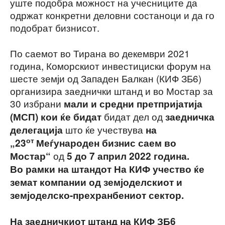
уште подобра можност на учесниците да
одржат конкретни деловни состаноци и да го
подобрат бизнисот.
По саемот во Тирана во декември 2021
година, Коморскиот инвестициски форум на
шесте земји од Западен Балкан (КИФ ЗБ6)
организира заеднички штанд и во Мостар за
30 избрани
мали и средни претпријатија
бидат дел од
(МСП) кои ќе бидат
заедничка
што ќе учествува
делегација
на
от
„23
Меѓународен бизнис саем во
од
Мостар“
5 до 7 април 2022 година.
Во рамки на штандот На КИФ учество ќе
земат компании од земјоделскиот и
земјоделско-прехранбениот сектор.
На заедничкиот штанд на КИФ ЗБ6