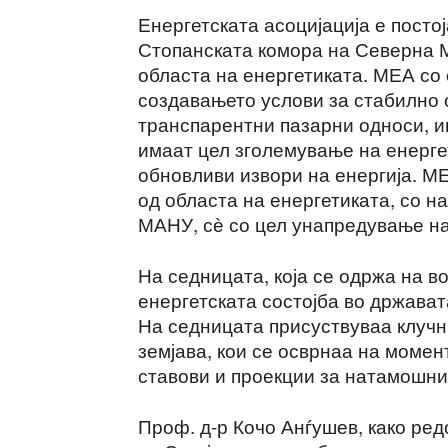
Енергетската асоцијација е посто
Стопанската комора на Северна 
областа на енергетиката. МЕА со
создавањето услови за стабилно 
транспарентни пазарни односи, и
имаат цел зголемување на енерге
обновливи извори на енергија. М
од областа на енергетиката, со н
МАНУ, сѐ со цел унапредување на 
На седницата, која се одржа на в
енергетската состојба во држават
На седницата присуствуваа клучн
земјава, кои се осврнаа на момен
ставови и проекции за натамошнио
Проф. д-р Кочо Анѓушев, како ре