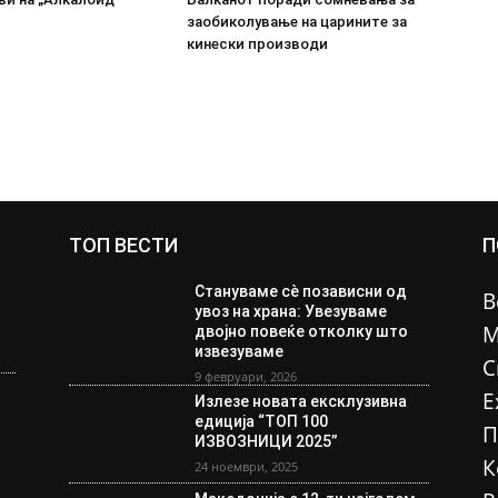
заобиколување на царините за
кинески производи
ТОП ВЕСТИ
П
Стануваме сè позависни од
В
увоз на храна: Увезуваме
М
двојно повеќе отколку што
извезуваме
С
9 февруари, 2026
Е
Излезе новата ексклузивна
едиција “ТОП 100
П
ИЗВОЗНИЦИ 2025”
К
24 ноември, 2025