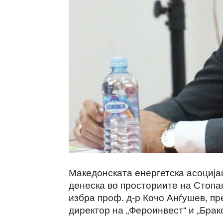
Македонската енергетска асоција
денеска во просториите на Стопа
избра проф. д-р Кочо Анѓушев, п
директор на „Фероинвест“ и „Брак