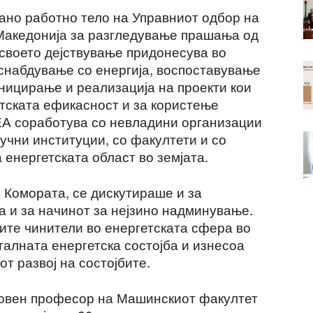
јано работно тело на Управниот одбор на
Македонија за разгледување прашања од
 своето дејствување придонесува во
снабдување со енергија, воспоставување
ницирање и реализација на проекти кои
тската ефикасност и за користење
ЕА соработува со невладини организации
аучни институции, со факултети и со
енергетската област во земјата.
о Комората, се дискутираше и за
а и за начинот за нејзино надминување.
ите чинители во енергетската сфера во
талната енергетска состојба и изнесоа
т развој на состојбите.
довен професор на Машинскиот факултет