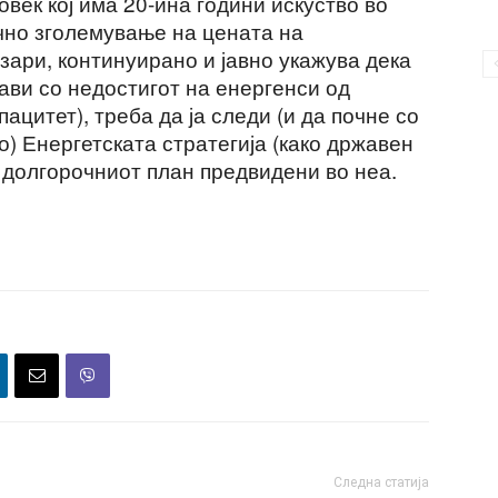
овек кој има 20-ина години искуство во
ично зголемување на цената на
зари, континуирано и јавно укажува дека
ави со недостигот на енергенси од
ацитет), треба да ја следи (и да почне со
) Енергетската стратегија (како државен
 долгорочниот план предвидени во неа.
Следна статија