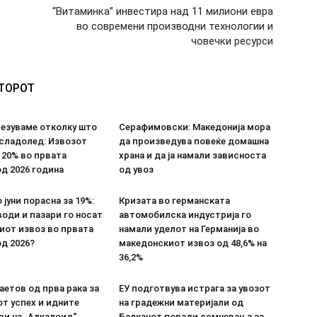
“Витаминка” инвестира над 11 милиони евра
во современи производни технологии и
човечки ресурси
ВТОРОТ
везуваме отколку што
Серафимовски: Македонија мора
 сладолед: Извозот
да произведува повеќе домашна
 20% во првата
храна и да ја намали зависноста
д 2026 година
од увоз
 јуни порасна за 19%:
Кризата во германската
оди и пазари го носат
автомобилска индустрија го
иот извоз во првата
намали уделот на Германија во
д 2026?
македонскиот извоз од 48,6% на
36,2%
етов од прва рака за
ЕУ подготвува истрага за увозот
т успех и идните
на градежни материјали од
ви на „Алкалоид“
Балканот поради сомневања за