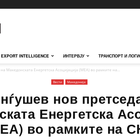
EXPORT INTELLIGENCE
ИНТЕРВЈУ
ТРАНСПОРТ И ЛОГИ
на Македонската Енергетска Асоцијација (МЕА) во рамките на...
Вести
Македонија
нѓушев нов претсед
ката Енергетска Ас
ЕА) во рамките на 