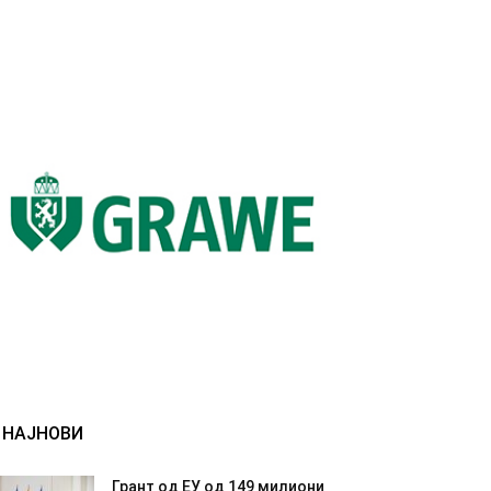
НАЈНОВИ
Грант од ЕУ од 149 милиони