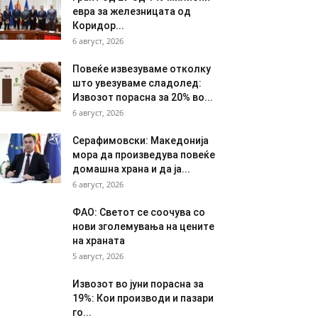
евра за железницата од
Коридор...
6 август, 2026
Повеќе извезуваме отколку
што увезуваме сладолед:
Извозот порасна за 20% во...
6 август, 2026
Серафимовски: Македонија
мора да произведува повеќе
домашна храна и да ја...
6 август, 2026
ФАО: Светот се соочува со
нови зголемувања на цените
на храната
5 август, 2026
Извозот во јуни порасна за
19%: Кои производи и пазари
го...