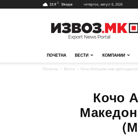
C
23.9
четврток, август 6, 2026
Skopje
ИзвозМК
ПОЧЕТНА
ВЕСТИ
КОМПАНИИ
Почетна
Вести
Кочо Анѓушев нов претседател 
Кочо А
Македонс
(М