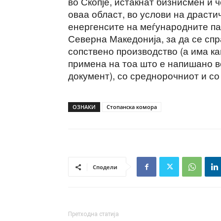
во Скопје, истакнат бизнисмен и ч
оваа област, во услови на драст
енергенсите на меѓународните па
Северна Македонија, за да се спр
сопствено производство (а има кап
примена на тоа што е напишано во
документ), со среднорочниот и со
ОЗНАКИ
Стопанска комора
Сподели
Претходна статија