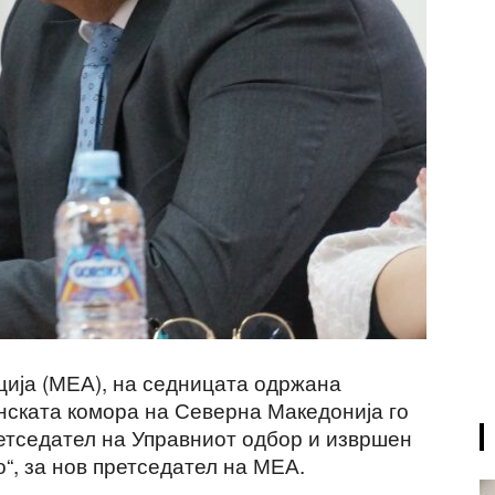
ција (МЕА), на седницата одржана
нската комора на Северна Македонија го
ретседател на Управниот одбор и извршен
о“, за нов претседател на МЕА.