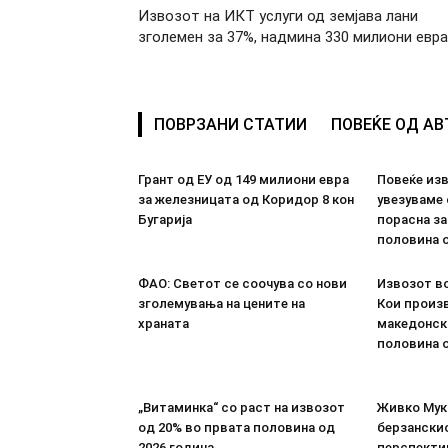
Извозот на ИКТ услуги од земјава лани
зголемен за 37%, надмина 330 милиони евра
ПОВРЗАНИ СТАТИИ
ПОВЕЌЕ ОД А
Грант од ЕУ од 149 милиони евра
Повеќе из
за железницата од Коридор 8 кон
увезуваме
Бугарија
порасна за
половина о
ФАО: Светот се соочува со нови
Извозот во
зголемувања на цените на
Кои произв
храната
македонск
половина о
„Витаминка“ со раст на извозот
Живко Мука
од 20% во првата половина од
берзанскио
2026 година
перспекти