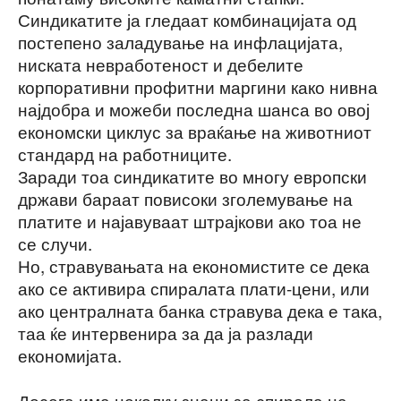
Синдикатите ја гледаат комбинацијата од
постепено заладување на инфлацијата,
ниската невработеност и дебелите
корпоративни профитни маргини како нивна
најдобра и можеби последна шанса во овој
економски циклус за враќање на животниот
стандард на работниците.
Заради тоа синдикатите во многу европски
држави бараат повисоки зголемување на
платите и најавуваат штрајкови ако тоа не
се случи.
Но, стравувањата на економистите се дека
ако се активира спиралата плати-цени, или
ако централната банка стравува дека е така,
таа ќе интервенира за да ја разлади
економијата.
Досега има неколку знаци за спирала на