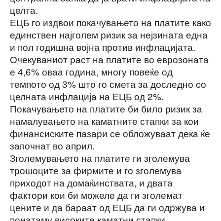
целта.
ЕЦБ го издвои покачувањето на платите како
единствен најголем ризик за нејзината една
и пол годишна војна против инфлацијата.
Очекуваниот раст на платите во еврозоната
е 4,6% оваа година, многу повеќе од
темпото од 3% што го смета за доследно со
целната инфлација на ЕЦБ од 2%.
Покачувањето на платите би било ризик за
намалувањето на каматните стапки за кои
финансиските пазари се обложуваат дека ќе
започнат во април.
Зголемувањето на платите ги зголемува
трошоците за фирмите и го зголемува
приходот на домаќинствата, и двата
фактори кои би можеле да ги зголемат
цените и да бараат од ЕЦБ да ги одржува и
понатаму високите каматни стапки.