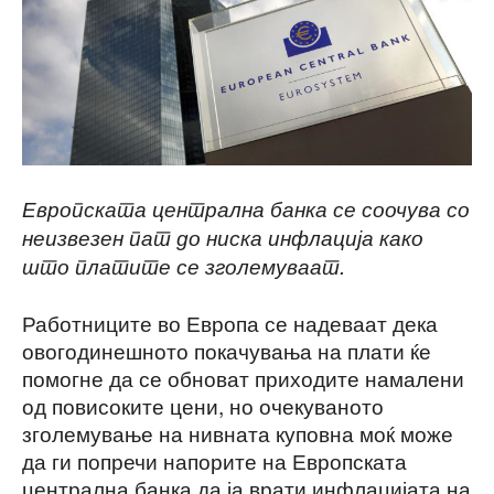
Европската централна банка се соочува со
неизвезен пат до ниска инфлација како
што платите се зголемуваат.
Работниците во Европа се надеваат дека
овогодинешното покачувања на плати ќе
помогне да се обноват приходите намалени
од повисоките цени, но очекуваното
зголемување на нивната куповна моќ може
да ги попречи напорите на Европската
централна банка да ја врати инфлацијата на