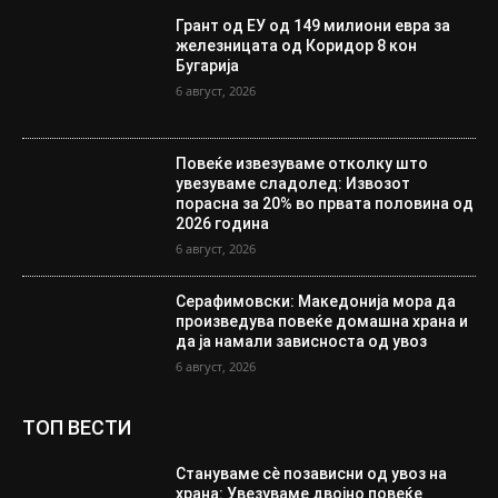
Грант од ЕУ од 149 милиони евра за
железницата од Коридор 8 кон
Бугарија
6 август, 2026
Повеќе извезуваме отколку што
увезуваме сладолед: Извозот
порасна за 20% во првата половина од
2026 година
6 август, 2026
Серафимовски: Македонија мора да
произведува повеќе домашна храна и
да ја намали зависноста од увоз
6 август, 2026
ТОП ВЕСТИ
Стануваме сè позависни од увоз на
храна: Увезуваме двојно повеќе