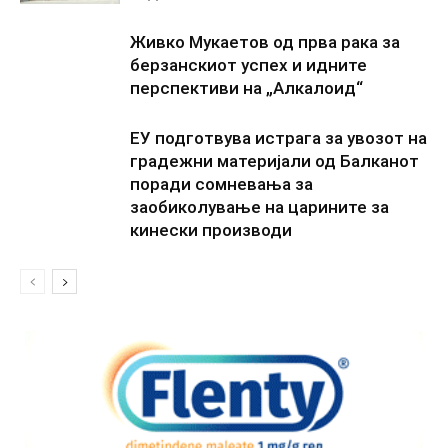
Живко Мукаетов од прва рака за
берзанскиот успех и идните
перспективи на „Алкалоид“
ЕУ подготвува истрага за увозот на
градежни материјали од Балканот
поради сомневања за
заобиколување на царините за
кинески производи