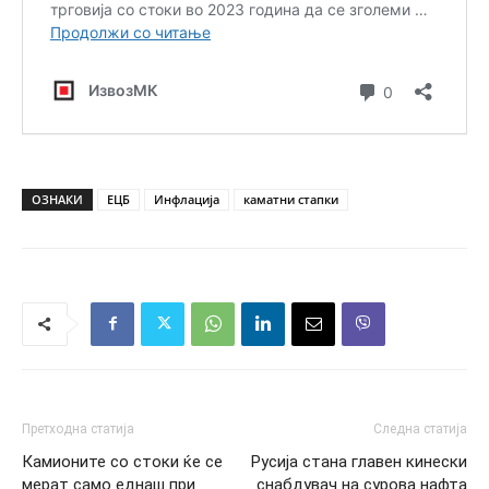
ОЗНАКИ
ЕЦБ
Инфлација
каматни стапки
Претходна статија
Следна статија
Камионите со стоки ќе се
Русија стана главен кинески
мерат само еднаш при
снабдувач на сурова нафта