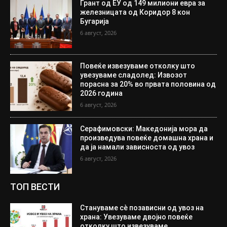
Грант од ЕУ од 149 милиони евра за
железницата од Коридор 8 кон
Бугарија
6 август, 2026
Повеќе извезуваме отколку што
увезуваме сладолед: Извозот
порасна за 20% во првата половина од
2026 година
6 август, 2026
Серафимовски: Македонија мора да
произведува повеќе домашна храна и
да ја намали зависноста од увоз
6 август, 2026
ТОП ВЕСТИ
Стануваме сè позависни од увоз на
храна: Увезуваме двојно повеќе
отколку што извезуваме