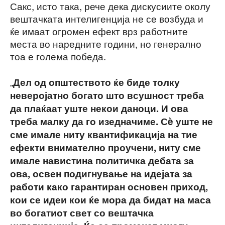
Сакс, исто така, рече дека дискусиите околу
вештачката интелигенција не се возбуда и
ќе имаат огромен ефект врз работните
места во наредните години, но генерално
тоа е голема победа.
„
Дел од општеството ќе биде толку
неверојатно богато што всушност треба
да плаќаат уште некои даноци. И ова
треба малку да го изедначиме. Сè уште не
сме имале ниту квантификација на тие
ефекти внимателно проучени, ниту сме
имале навистина политичка дебата за
ова, освен подигнување на идејата за
работи како гарантиран основен приход,
кои се идеи кои ќе мора да бидат на маса
во богатиот свет со вештачка