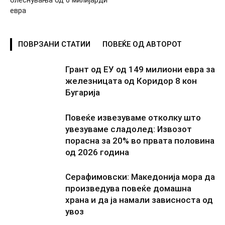
олеснувања од 6 милијарди
евра
ПОВРЗАНИ СТАТИИ
ПОВЕЌЕ ОД АВТОРОТ
Грант од ЕУ од 149 милиони евра за
железницата од Коридор 8 кон
Бугарија
Повеќе извезуваме отколку што
увезуваме сладолед: Извозот
порасна за 20% во првата половина
од 2026 година
Серафимовски: Македонија мора да
произведува повеќе домашна
храна и да ја намали зависноста од
увоз