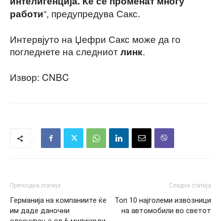
интелигенција. Ќе се променат многу
“, предупредува Сакс.
работи
Интервјуто на Џефри Сакс може да го
погледнете на следниот
.
линк
Извор: CNBC
Претходна статија
Следна статија
Германија на компаниите ќе
Топ 10 најголеми извозници
им даде даночни
на автомобили во светот