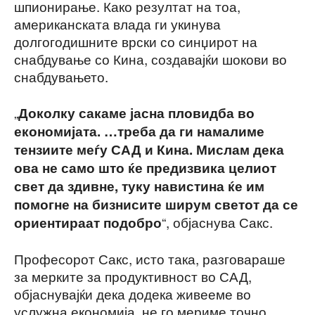
шпионирање. Како резултат на тоа,
американската влада ги укинува
долгогодишните врски со синџирот на
снабдување со Кина, создавајќи шокови во
снабдувањето.
„
Доколку сакаме јасна пловидба во
економијата. …треба да ги намалиме
тензиите меѓу САД и Кина. Мислам дека
ова не само што ќе предизвика целиот
свет да здивне, туку навистина ќе им
помогне на бизнисите ширум светот да се
“, објаснува Сакс.
ориентираат подобро
Професорот Сакс, исто така, разговараше
за мерките за продуктивност во САД,
објаснувајќи дека додека живееме во
услужна економија, не го мериме точно