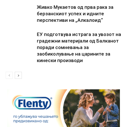
Живко Мукаетов од прва рака за
берзанскиот успех и идните
перспективи на „Алкалоид“
ЕУ подготвува истрага за увозот на
градежни материјали од Балканот
поради сомневања за
заобиколување на царините за
кинески производи