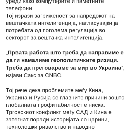
уреди како компјутерите и паметните
телефони.
Тој изрази загриженост за напредокот на
вештачката интелигенција, нагласувајќи ја
потребата од поголема регулација во
секторот за вештачка интелигенција.
„
Првата работа што треба да направиме е
да ги намалиме геополитичките ризици.
“,
Треба да преговараме за мир во Украина
изјави Сакс за CNBC.
Тој рече дека проблемите меѓу Кина,
Украина и Русија се главните причини зошто
глобалната профитабилност е ниска.
Трговскиот конфликт меѓу САД и Кина е
затегнат поради историјата со царини,
технолошки ривалство и наводно