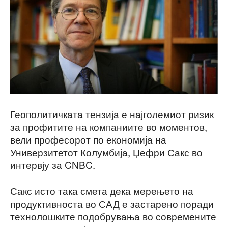
Геополитичката тензија е најголемиот ризик
за профитите на компаниите во моментов,
вели професорот по економија на
Универзитетот Колумбија, Џефри Сакс во
интервју за CNBC.
Сакс исто така смета дека мерењето на
продуктивноста во САД е застарено поради
технолошките подобрувања во современите