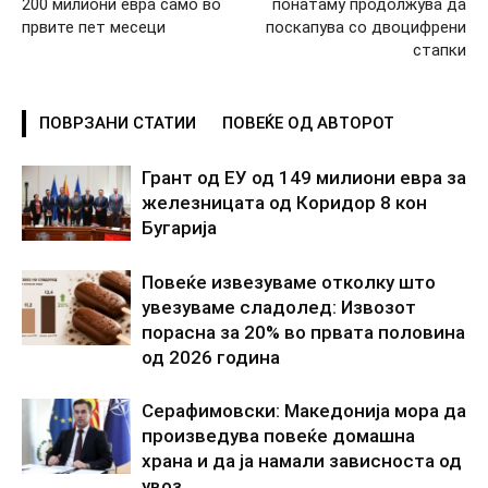
200 милиони евра само во
понатаму продолжува да
првите пет месеци
поскапува со двоцифрени
стапки
ПОВРЗАНИ СТАТИИ
ПОВЕЌЕ ОД АВТОРОТ
Грант од ЕУ од 149 милиони евра за
железницата од Коридор 8 кон
Бугарија
Повеќе извезуваме отколку што
увезуваме сладолед: Извозот
порасна за 20% во првата половина
од 2026 година
Серафимовски: Македонија мора да
произведува повеќе домашна
храна и да ја намали зависноста од
увоз