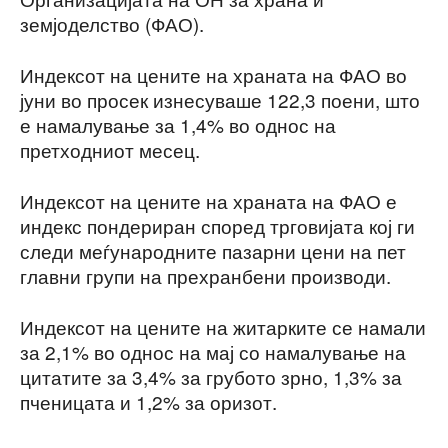
земјоделство (ФАО).
Индексот на цените на храната на ФАО во
јуни во просек изнесуваше 122,3 поени, што
е намалување за 1,4% во однос на
претходниот месец.
Индексот на цените на храната на ФАО е
индекс пондериран според трговијата кој ги
следи меѓународните пазарни цени на пет
главни групи на прехранбени производи.
Индексот на цените на житарките се намали
за 2,1% во однос на мај со намалување на
цитатите за 3,4% за грубото зрно, 1,3% за
пченицата и 1,2% за оризот.