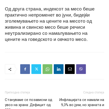
Од друга страна, индексот за месо беше
практично непроменет во јуни, бидејќи
зголемувањето на цените на месото од
живина и свинско месо беше речиси
неутрализирано со намалувањето на
цените на говедското и овчкото месо.
Претходна статија
Следна статија
Стануваме се позависни од
Инфлацијата се намали на
увоз на храна: Дефицит од
9,3% во јуни, но храната и