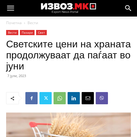
Почетна
Вести
Вести
Пазари
Свет
Светските цени на храната
продолжуваат да паѓаат во
јуни
7 јули, 2023