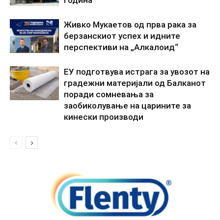
година
Живко Мукаетов од прва рака за
берзанскиот успех и идните
перспективи на „Алкалоид“
ЕУ подготвува истрага за увозот на
градежни материјали од Балканот
поради сомневања за
заобиколување на царините за
кинески производи