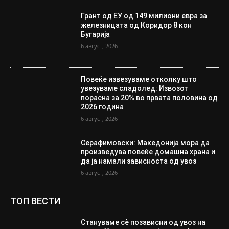
Грант од ЕУ од 149 милиони евра за
железницата од Коридор 8 кон
Бугарија
6 август, 2026
Повеќе извезуваме отколку што
увезуваме сладолед: Извозот
порасна за 20% во првата половина од
2026 година
6 август, 2026
Серафимовски: Македонија мора да
произведува повеќе домашна храна и
да ја намали зависноста од увоз
6 август, 2026
ТОП ВЕСТИ
Стануваме сè позависни од увоз на