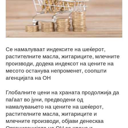
Се намалуваат индексите на шеќерот,
растителните масла, житариците, млечните
производи, додека индексот на цените на
месото останува непроменет, соопшти
агенцијата на ОН
Глобалните цени на храната продолжија да
паѓаат во јуни, предводени од
намалувањето на цените на шеќерот,
растителните масла, житариците и
млечните производи, објави денескаа
Организацијата на ОН за храна и