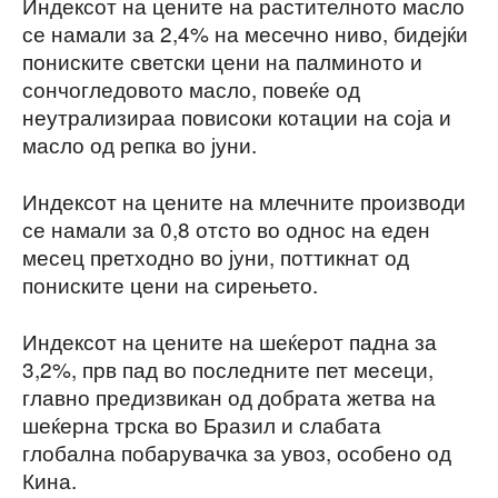
Индексот на цените на растителното масло
се намали за 2,4% на месечно ниво, бидејќи
пониските светски цени на палминото и
сончогледовото масло, повеќе од
неутрализираа повисоки котации на соја и
масло од репка во јуни.
Индексот на цените на млечните производи
се намали за 0,8 отсто во однос на еден
месец претходно во јуни, поттикнат од
пониските цени на сирењето.
Индексот на цените на шеќерот падна за
3,2%, прв пад во последните пет месеци,
главно предизвикан од добрата жетва на
шеќерна трска во Бразил и слабата
глобална побарувачка за увоз, особено од
Кина.