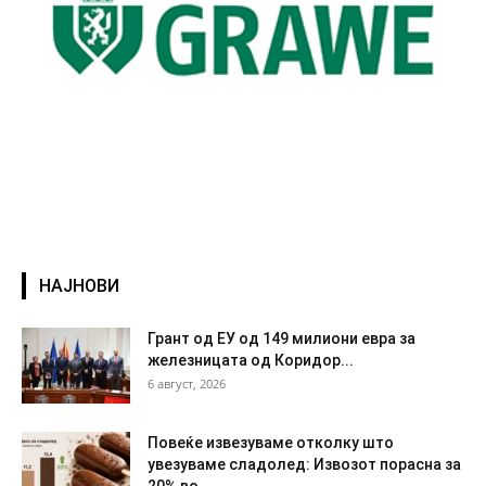
НАЈНОВИ
Грант од ЕУ од 149 милиони евра за
железницата од Коридор...
6 август, 2026
Повеќе извезуваме отколку што
увезуваме сладолед: Извозот порасна за
20% во...