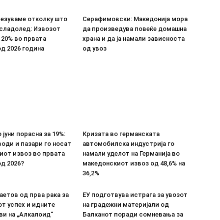
везуваме отколку што
Серафимовски: Македонија мора
 сладолед: Извозот
да произведува повеќе домашна
 20% во првата
храна и да ја намали зависноста
д 2026 година
од увоз
 јуни порасна за 19%:
Кризата во германската
оди и пазари го носат
автомобилска индустрија го
иот извоз во првата
намали уделот на Германија во
д 2026?
македонскиот извоз од 48,6% на
36,2%
етов од прва рака за
ЕУ подготвува истрага за увозот
т успех и идните
на градежни материјали од
ви на „Алкалоид“
Балканот поради сомневања за