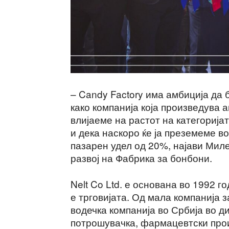
– Candy Factory има амбиција да
како компанија која произведува 
влијаеме на растот на категорија
и дека наскоро ќе ја преземеме во
пазарен удел од 20%, најави Миле
развој на Фабрика за бонбони.
Nelt Co Ltd. е основана во 1992 г
е трговијата. Од мала компанија з
водечка компанија во Србија во д
потрошувачка, фармацевтски прои