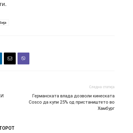
ги.
бија
Следна статија
ЦИ
Германската влада дозволи кинеската
Cosco да купи 25% од пристаништето во
Хамбург
ВТОРОТ