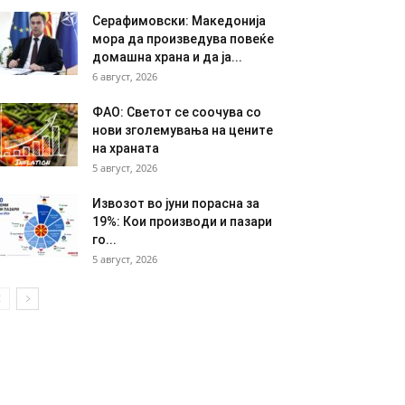
Серафимовски: Македонија
мора да произведува повеќе
домашна храна и да ја...
6 август, 2026
ФАО: Светот се соочува со
нови зголемувања на цените
на храната
5 август, 2026
Извозот во јуни порасна за
19%: Кои производи и пазари
го...
5 август, 2026