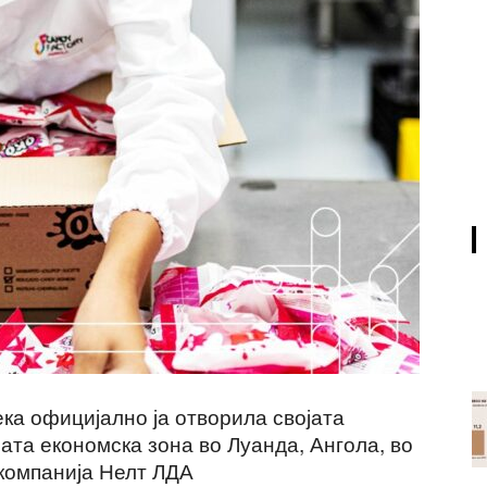
ека официјално ја отворила својата
ата економска зона во Луанда, Ангола, во
 компанија Нелт ЛДА