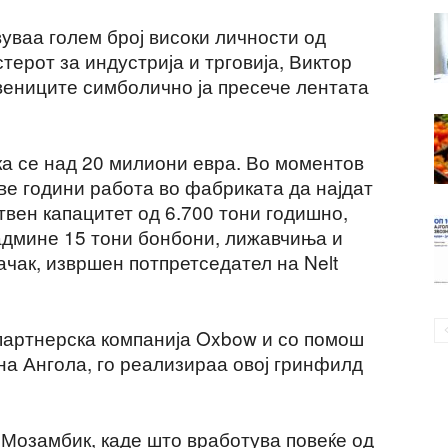
уваа голем број високи личности од
терот за индустрија и трговија, Виктор
твениците симболично ја пресече лентата
а се над 20 милиони евра. Во моментов
ве години работа во фабриката да најдат
вен капацитет од 6.700 тони годишно,
админе 15 тони бонбони, лижавчиња и
ачак, извршен потпретседател на Nelt
 партнерска компанија Oxbow и со помош
на Ангола, го реализираа овој гринфилд
 Мозамбик, каде што вработува повеќе од