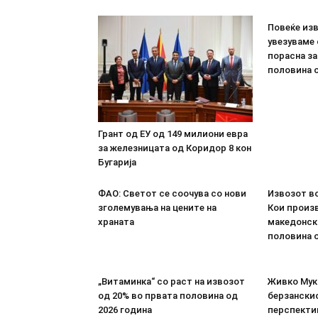
Повеќе из
увезуваме
порасна за
половина о
Грант од ЕУ од 149 милиони евра
за железницата од Коридор 8 кон
Бугарија
ФАО: Светот се соочува со нови
Извозот во
зголемувања на цените на
Кои произв
храната
македонск
половина о
„Витаминка“ со раст на извозот
Живко Мука
од 20% во првата половина од
берзанскио
2026 година
перспекти