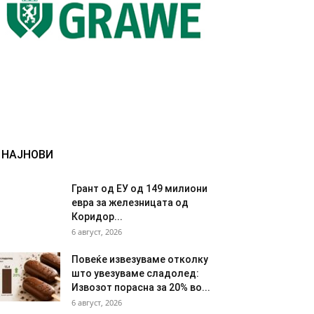
НАЈНОВИ
Грант од ЕУ од 149 милиони
евра за железницата од
Коридор...
6 август, 2026
Повеќе извезуваме отколку
што увезуваме сладолед:
Извозот порасна за 20% во...
6 август, 2026