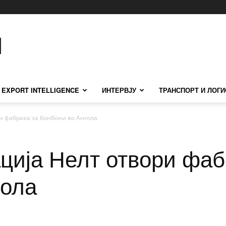
EXPORT INTELLIGENCE
ИНТЕРВЈУ
ТРАНСПОРТ И ЛОГИ
ри фабрика за бонбони во Ангола
ција Нелт отвори фаб
гола