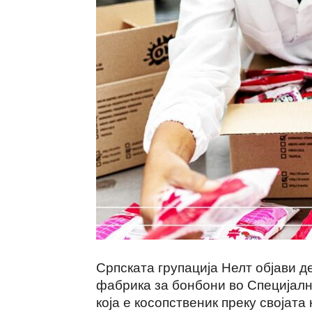
Српската групација Нелт објави д
фабрика за бонбони во Специјалн
која е косопственик преку својата