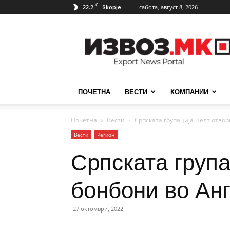
C
22.2
сабота, август 8, 2026
Skopje
ИзвозМК
ПОЧЕТНА
ВЕСТИ
КОМПАНИИ
Почетна
Вести
Српската групација Нелт отво
Вести
Регион
Српската група
бонбони во Ан
27 октомври, 2022