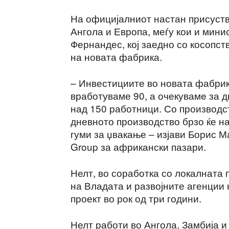
На официјалниот настан присуств
Ангола и Европа, меѓу кои и минис
Фернандес, кој заедно со косопс
на новата фабрика.
– Инвестициите во новата фабрик
вработуваме 90, а очекувамe за д
над 150 работници. Со производст
дневното производство брзо ќе н
гуми за џвакање – изјави Борис М
Group за африкански пазари.
Нелт, во соработка со локалната
на Владата и развојните агенции 
проект во рок од три години.
Нелт работи во Ангола, Замбија и