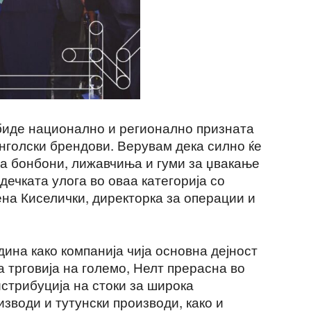
 биде национално и регионално призната
анголски брендови. Верувам дека силно ќе
та бонбони, лижавчиња и гуми за џвакање
дечката улога во оваа категорија со
на Киселички, директорка за операции и
одина како компанија чија основна дејност
а трговија на големо, Нелт прерасна во
истрибуција на стоки за широка
зводи и тутунски производи, како и