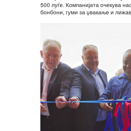
500 луѓе. Компанијата очекува на
бонбони, гуми за џвакање и лижа