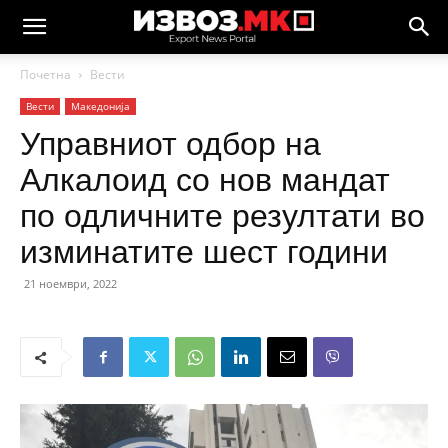
Почетна
Вести
Вести
Македонија
Управниот одбор на
Алкалоид со нов мандат
по одличните резултати во
изминатите шест години
21 ноември, 2022