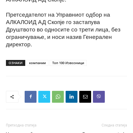
Претседателот на Управниот одбор на
АЛКАЛОИД АД Скопје го застапува
Друштвото во односите со трети лица, без
ограничување, и носи назив Генерален
директор.
ОЗНАКИ
компании
Топ 100 Извозници
Претходна статија
Следна статија