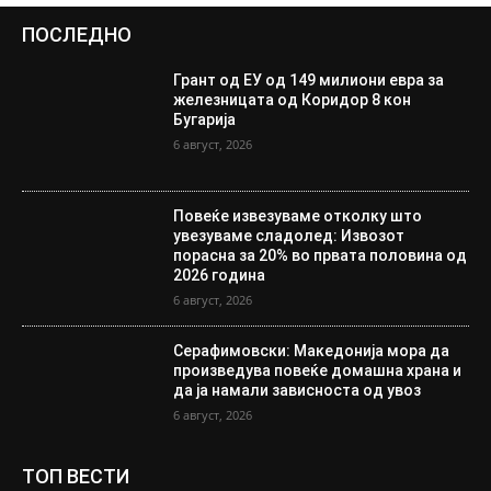
ПОСЛЕДНО
Грант од ЕУ од 149 милиони евра за
железницата од Коридор 8 кон
Бугарија
6 август, 2026
Повеќе извезуваме отколку што
увезуваме сладолед: Извозот
порасна за 20% во првата половина од
2026 година
6 август, 2026
Серафимовски: Македонија мора да
произведува повеќе домашна храна и
да ја намали зависноста од увоз
6 август, 2026
ТОП ВЕСТИ