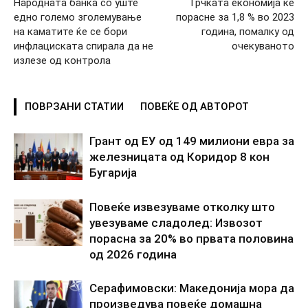
Народната банка со уште
Грчката економија ќе
едно големо зголемување
порасне за 1,8 % во 2023
на каматите ќе се бори
година, помалку од
инфлациската спирала да не
очекуваното
излезе од контрола
ПОВРЗАНИ СТАТИИ
ПОВЕЌЕ ОД АВТОРОТ
Грант од ЕУ од 149 милиони евра за
железницата од Коридор 8 кон
Бугарија
Повеќе извезуваме отколку што
увезуваме сладолед: Извозот
порасна за 20% во првата половина
од 2026 година
Серафимовски: Македонија мора да
произведува повеќе домашна