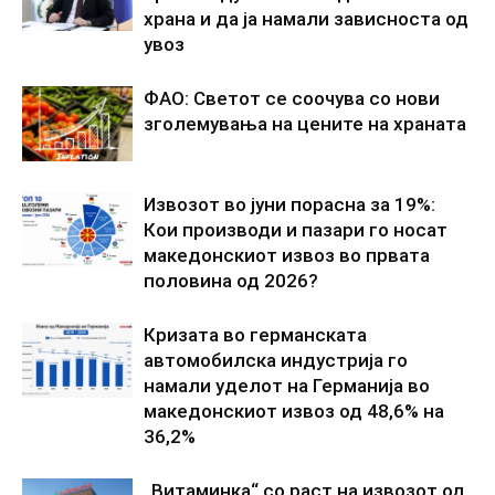
храна и да ја намали зависноста од
увоз
ФАО: Светот се соочува со нови
зголемувања на цените на храната
Извозот во јуни порасна за 19%:
Кои производи и пазари го носат
македонскиот извоз во првата
половина од 2026?
Кризата во германската
автомобилска индустрија го
намали уделот на Германија во
македонскиот извоз од 48,6% на
36,2%
„Витаминка“ со раст на извозот од