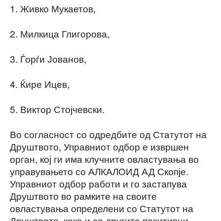
1. Живко Мукаетов,
2. Милкица Глигорова,
3. Ѓорѓи Јованов,
4. Ќире Ицев,
5. Виктор Стојчевски.
Во согласност со одредбите од Статутот на
Друштвото, Управниот одбор е извршен
орган, кој ги има клучните овластувања во
управувањето со АЛКАЛОИД АД Скопје.
Управниот одбор работи и го застапува
Друштвото во рамките на своите
овластувања определени со Статутот на
Друштвото, како и со другите позитивни