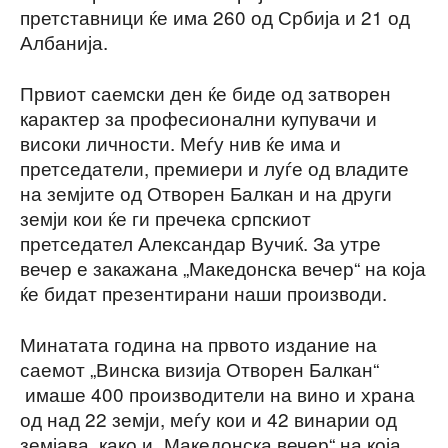
претставници ќе има 260 од Србија и 21 од
Албанија.
Првиот саемски ден ќе биде од затворен
карактер за професионални купувачи и
високи личности. Меѓу нив ќе има и
претседатели, премиери и луѓе од владите
на земјите од Отворен Балкан и на други
земји кои ќе ги пречека српскиот
претседател Александар Вучиќ. За утре
вечер е закажана „Македонска вечер“ на која
ќе бидат презентирани наши производи.
Минатата година на првото издание на
саемот „Винска визија Отворен Балкан“
имаше 400 производители на вино и храна
од над 22 земји, меѓу кои и 42 винарии од
земјава, како и „Македонска вечер“ на која