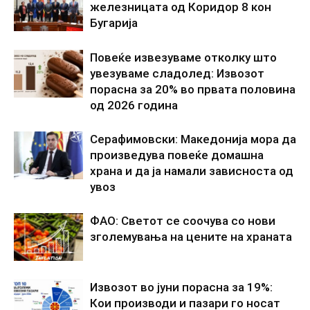
железницата од Коридор 8 кон
Бугарија
Повеќе извезуваме отколку што
увезуваме сладолед: Извозот
порасна за 20% во првата половина
од 2026 година
Серафимовски: Македонија мора да
произведува повеќе домашна
храна и да ја намали зависноста од
увоз
ФАО: Светот се соочува со нови
зголемувања на цените на храната
Извозот во јуни порасна за 19%:
Кои производи и пазари го носат