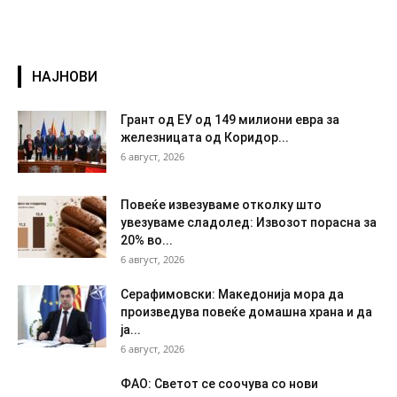
НАЈНОВИ
Грант од ЕУ од 149 милиони евра за
железницата од Коридор...
6 август, 2026
Повеќе извезуваме отколку што
увезуваме сладолед: Извозот порасна за
20% во...
6 август, 2026
Серафимовски: Македонија мора да
произведува повеќе домашна храна и да
ја...
6 август, 2026
ФАО: Светот се соочува со нови