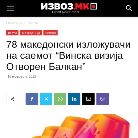
Почетна
Вести
Вести
Македонија
Регион
78 македонски изложувачи
на саемот “Винска визија
Отворен Балкан”
16 ноември, 2023