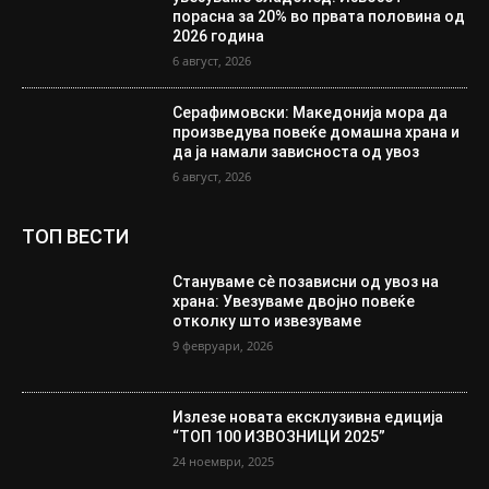
порасна за 20% во првата половина од
2026 година
6 август, 2026
Серафимовски: Македонија мора да
произведува повеќе домашна храна и
да ја намали зависноста од увоз
6 август, 2026
ТОП ВЕСТИ
Стануваме сè позависни од увоз на
храна: Увезуваме двојно повеќе
отколку што извезуваме
9 февруари, 2026
Излезе новата ексклузивна едиција
“ТОП 100 ИЗВОЗНИЦИ 2025”
24 ноември, 2025