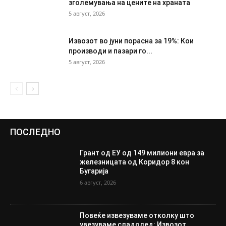
зголемувања на цените на храната
5 август, 2026
Извозот во јуни порасна за 19%: Кои
производи и пазари го...
5 август, 2026
ПОСЛЕДНО
Грант од ЕУ од 149 милиони евра за
железницата од Коридор 8 кон
Бугарија
6 август, 2026
Повеќе извезуваме отколку што
увезуваме сладолед: Извозот