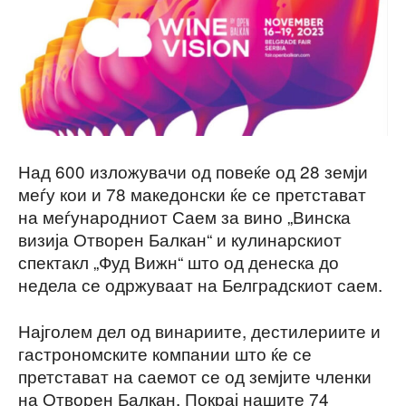
Над 600 изложувачи од повеќе од 28 земји
меѓу кои и 78 македонски ќе се претстават
на меѓународниот Саем за вино „Винска
визија Отворен Балкан“ и кулинарскиот
спектакл „Фуд Вижн“ што од денеска до
недела се одржуваат на Белградскиот саем.
Најголем дел од винариите, дестилериите и
гастрономските компании што ќе се
претстават на саемот се од земјите членки
на Отворен Балкан. Покрај нашите 74