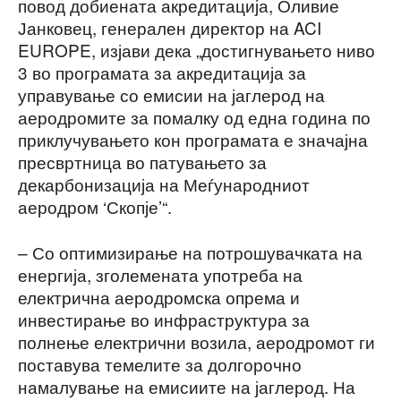
повод добиената акредитација, Оливие
Јанковец, генерален директор на ACI
EUROPE, изјави дека „достигнувањето ниво
3 во програмата за акредитација за
управување со емисии на јаглерод на
аеродромите за помалку од една година по
приклучувањето кон програмата е значајна
пресвртница во патувањето за
декарбонизација на Меѓународниот
аеродром ‘Скопје’“.
– Со оптимизирање на потрошувачката на
енергија, зголемената употреба на
електрична аеродромска опрема и
инвестирање во инфраструктура за
полнење електрични возила, аеродромот ги
поставува темелите за долгорочно
намалување на емисиите на јаглерод. На