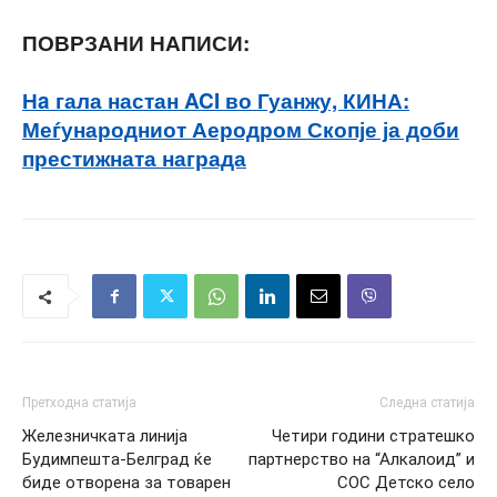
ПОВРЗАНИ НАПИСИ:
Нa гала настан ACI во Гуанжу, КИНА:
Меѓународниот Аеродром Скопје ја доби
престижната награда
Претходна статија
Следна статија
Железничката линија
Четири години стратешко
Будимпешта-Белград ќе
партнерство на “Алкалоид” и
биде отворена за товарен
СОС Детско село