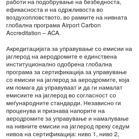
работи на подобрување на безбедноста,
ефикасноста и на одржливоста во
воздухопловството, во рамките на нивната
глобална програма Airport Carbon
Accreditation – ACA.
Акредитацијата за управување со емисии на
јаглерод на аеродромите е единствена
институционално одобрена глобална
програма за сертификација за управување
со емисии на јаглерод за аеродромите, која
им помага да управуваат и да ги намалат
емисиите на јаглерод во согласност со
меѓународните стандарди. Независно ги
проценува и признава напорите на
аеродромите за управување и намалување
на нивните емисии на јаглерод преку седум
нивоа на сертификација: ниво 1, ниво 2,