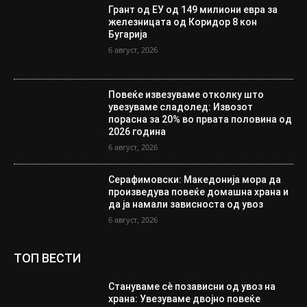
Грант од ЕУ од 149 милиони евра за
железницата од Коридор 8 кон
Бугарија
6 август, 2026
Повеќе извезуваме отколку што
увезуваме сладолед: Извозот
порасна за 20% во првата половина од
2026 година
6 август, 2026
Серафимовски: Македонија мора да
произведува повеќе домашна храна и
да ја намали зависноста од увоз
6 август, 2026
ТОП ВЕСТИ
Стануваме сè позависни од увоз на
храна: Увезуваме двојно повеќе