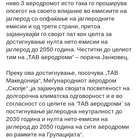
ниво 3 аеродромот исто така го проширува
опсегот на своето влијание во емисиите на
јаглерод со опфаќање на јаглеродните
емисии и од трети страни, притоа
зајакнувајќи го својот пат кон целта за
достигнување нулта нето-емисии на
јаглерод до 2050 година. Честитки до целиот
тим на „ТАВ аеродроми“ – порача Јанковец.
Преку ова достигнување, посочува „ТАВ
Македонија“, Меѓународниот аеродром
„Скопје“ „ја зајакнува својата посветеност на
долгорочна климатска одговорност и е во
согласност со целите на ‘ТАВ аеродроми’ за
постигнување јаглеродна неутралност до
2030 година и нулта нето-емисии на
јаглерод до 2050 година на сите аеродроми
во рамките на Групацијата“.