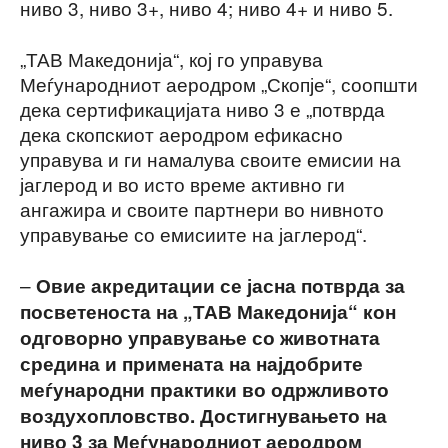
ниво 3, ниво 3+, ниво 4; ниво 4+ и ниво 5.
„ТАВ Македонија“, кој го управува
Меѓународниот аеродром „Скопје“, соопшти
дека сертификацијата ниво 3 е „потврда
дека скопскиот аеродром ефикасно
управува и ги намалува своите емисии на
јаглерод и во исто време активно ги
ангажира и своите партнери во нивното
управување со емисиите на јаглерод“.
–
Овие акредитации се јасна потврда за
посветеноста на „ТАВ Македонија“ кон
одговорно управување со животната
средина и примената на најдобрите
меѓународни практики во одржливото
воздухопловство. Достигнувањето на
ниво 3 за Меѓународниот аеродром