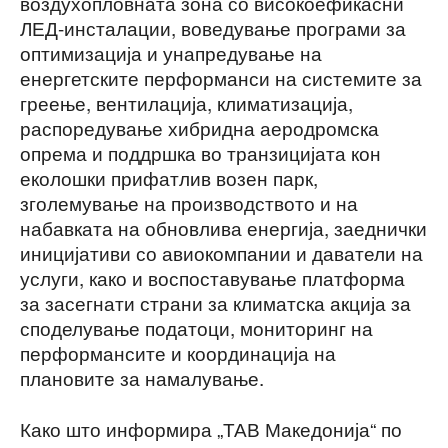
воздухопловната зона со високоефикасни
ЛЕД-инсталации, воведување програми за
оптимизација и унапредување на
енергетските перформанси на системите за
греење, вентилација, климатизација,
распоредување хибридна аеродромска
опрема и поддршка во транзицијата кон
еколошки прифатлив возен парк,
зголемување на производството и на
набавката на обновлива енергија, заеднички
иницијативи со авиокомпании и даватели на
услуги, како и воспоставување платформа
за засегнати страни за климатска акција за
споделување податоци, мониторинг на
перформансите и координација на
плановите за намалување.
Како што информира „ТАВ Македонија“ по