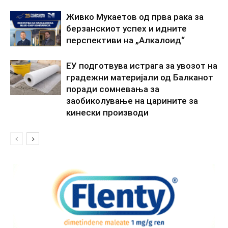
Живко Мукаетов од прва рака за
берзанскиот успех и идните
перспективи на „Алкалоид“
ЕУ подготвува истрага за увозот на
градежни материјали од Балканот
поради сомневања за
заобиколување на царините за
кинески производи