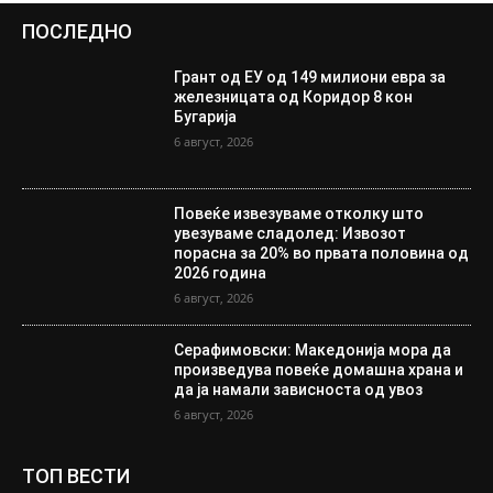
ПОСЛЕДНО
Грант од ЕУ од 149 милиони евра за
железницата од Коридор 8 кон
Бугарија
6 август, 2026
Повеќе извезуваме отколку што
увезуваме сладолед: Извозот
порасна за 20% во првата половина од
2026 година
6 август, 2026
Серафимовски: Македонија мора да
произведува повеќе домашна храна и
да ја намали зависноста од увоз
6 август, 2026
ТОП ВЕСТИ