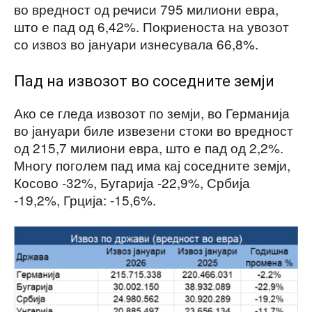
во вредност од речиси 795 милиони евра,
што е пад од 6,42%. Покриеноста на увозот
со извоз во јануари изнесувала 66,8%.
Пад на извозот во соседните земји
Ако се гледа извозот по земји, во Германија
во јануари биле извезени стоки во вредност
од 215,7 милиони евра, што е пад од 2,2%.
Многу поголем пад има кај соседните земји,
Косово -32%, Бугарија -22,9%, Србија
-19,2%, Грција: -15,6%.