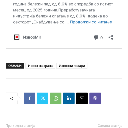
ОЗНАКИ
Извоз на храна
Извозни пазари
Претходна статија
Следна статија