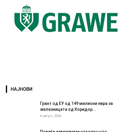
НАЈНОВИ
Грант од ЕУ од 149 милиони евра за
железницата од Коридор...
6 август, 2026
Повеќе извезуваме отколку што