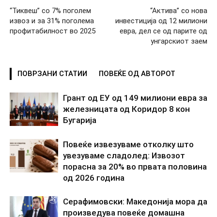
“Тиквеш” со 7% поголем
“Актива” со нова
извоз и за 31% поголема
инвестиција од 12 милиони
профитабилност во 2025
евра, дел се од парите од
унгарскиот заем
ПОВРЗАНИ СТАТИИ
ПОВЕЌЕ ОД АВТОРОТ
Грант од ЕУ од 149 милиони евра за
железницата од Коридор 8 кон
Бугарија
Повеќе извезуваме отколку што
увезуваме сладолед: Извозот
порасна за 20% во првата половина
од 2026 година
Серафимовски: Македонија мора да
произведува повеќе домашна