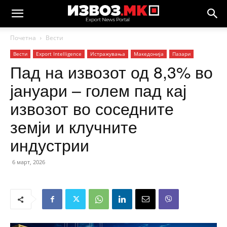
Почетна
Вести
Вести
Еxport Intelligence
Истражувања
Македонија
Пазари
Пад на извозот од 8,3% во
јануари – голем пад кај
извозот во соседните
земји и клучните
индустрии
6 март, 2026