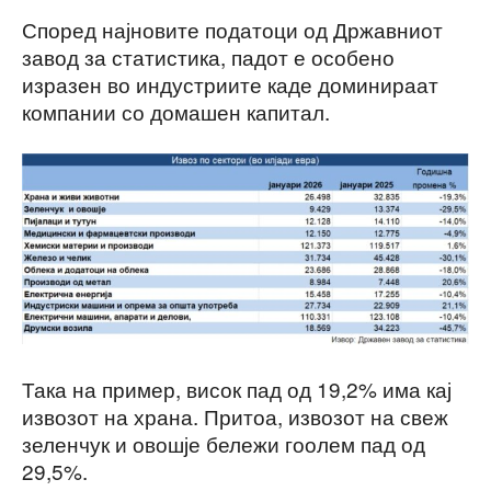
Според најновите податоци од Државниот
завод за статистика, падот е особено
изразен во индустриите каде доминираат
компании со домашен капитал.
Така на пример, висок пад од 19,2% има кај
извозот на храна. Притоа, извозот на свеж
зеленчук и овошје бележи гоолем пад од
29,5%.