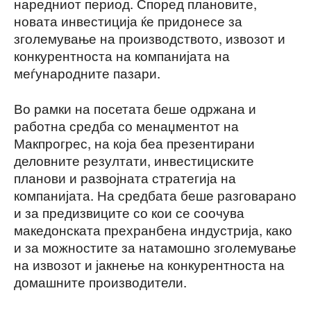
наредниот период. Според плановите,
новата инвестиција ќе придонесе за
зголемување на производството, извозот и
конкурентноста на компанијата на
меѓународните пазари.
Во рамки на посетата беше одржана и
работна средба со менаџментот на
Макпрогрес, на која беа презентирани
деловните резултати, инвестициските
планови и развојната стратегија на
компанијата. На средбата беше разговарано
и за предизвиците со кои се соочува
македонската прехранбена индустрија, како
и за можностите за натамошно зголемување
на извозот и јакнење на конкурентноста на
домашните производители.