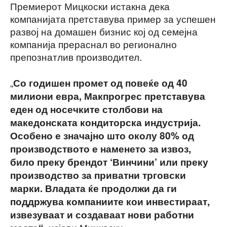
Премиерот Мицкоски истакна дека
компанијата претставува пример за успешен
развој на домашен бизнис кој од семејна
компанија прераснал во регионално
препознатлив производител.
„
Со годишен промет од повеќе од 40
милиони евра, Макпрогрес претставува
еден од носечките столбови на
македонската кондиторска индустрија.
Особено е значајно што околу 80% од
производството е наменето за извоз,
било преку брендот ‘Винчини’ или преку
производство за приватни трговски
марки. Владата ќе продолжи да ги
поддржува компаниите кои инвестираат,
извезуваат и создаваат нови работни