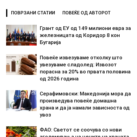
ПОВРЗАНИ СТАТИИ
ПОВЕЌЕ ОД АВТОРОТ
Грант од ЕУ од 149 милиони евра за
железницата од Коридор 8 кон
Бугарија
Повеќе извезуваме отколку што
увезуваме сладолед: Извозот
порасна за 20% во првата половина
од 2026 година
Серафимовски: Македонија мора да
произведува повеќе домашна
храна и да ја намали зависноста од
увоз
ФАО: Светот се соочува со нови
зголемувања на цените на храната