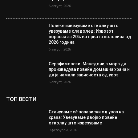
6 август, 2026
Повеќе извезуваме отколку што
увезуваме сладолед: Извозот
порасна за 20% во првата половина од
2026 година
6 август, 2026
Серафимовски: Македонија мора да
произведува повеќе домашна храна и
да ја намали зависноста од увоз
6 август, 2026
ТОП ВЕСТИ
Стануваме сè позависни од увоз на
храна: Увезуваме двојно повеќе
отколку што извезуваме
9 февруари, 2026