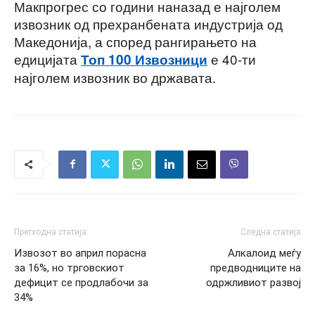
Макпрогрес со години наназад е најголем
извозник од прехранбената индустрија од
Македонија, а според рангирањето на
едицијата
е 40-ти
Топ 100 Извозници
најголем извозник во државата.
Претходна статија
Следна статија
Извозот во април порасна
Алкалоид меѓу
за 16%, но трговскиот
предводниците на
дефицит се продлабочи за
одржливиот развој
34%