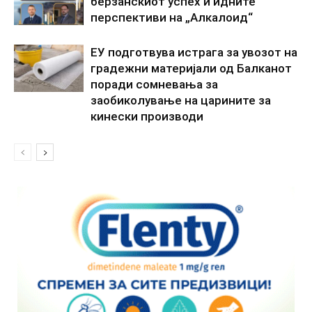
берзанскиот успех и идните
перспективи на „Алкалоид“
ЕУ подготвува истрага за увозот на
градежни материјали од Балканот
поради сомневања за
заобиколување на царините за
кинески производи