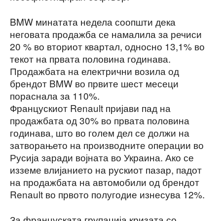
BMW минатата недела соопшти дека
неговата продажба се намалила за речиси
20 % во вториот квартал, односно 13,1% во
текот на првата половина годинава.
Продажбата на електрични возила од
брендот BMW во првите шест месеци
пораснала за 110%.
Францускиот Renault пријави пад на
продажбата од 30% во првата половина
годинава, што во голем дел се должи на
затворањето на производните операции во
Русија заради војната во Украина. Ако се
изземе влијанието на рускиот пазар, падот
на продажбата на автомобили од брендот
Renault во првото полугодие изнесува 12%.
За француската групација кризата со