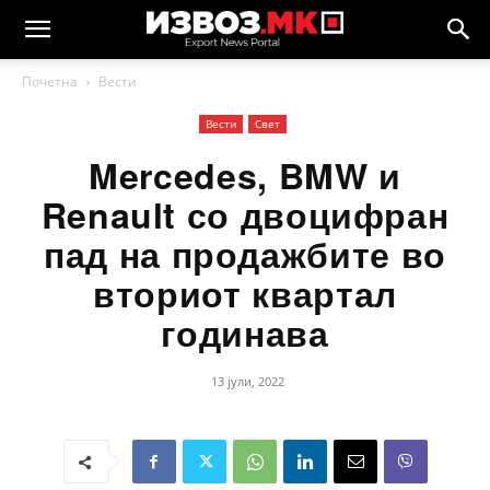
Почетна
Вести
Вести
Свет
Mercedes, BMW и
Renault со двоцифран
пад на продажбите во
вториот квартал
годинава
13 јули, 2022