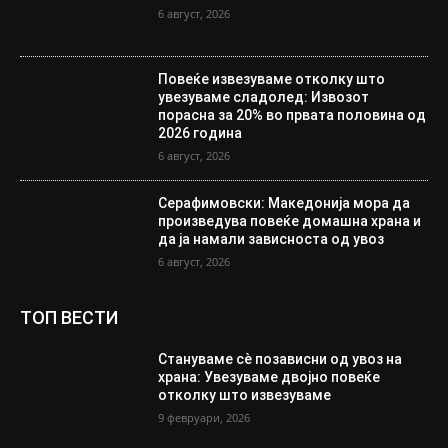
6 август, 2026
Повеќе извезуваме отколку што
увезуваме сладолед: Извозот
порасна за 20% во првата половина од
2026 година
6 август, 2026
Серафимовски: Македонија мора да
произведува повеќе домашна храна и
да ја намали зависноста од увоз
6 август, 2026
ТОП ВЕСТИ
Стануваме сè позависни од увоз на
храна: Увезуваме двојно повеќе
отколку што извезуваме
9 февруари, 2026