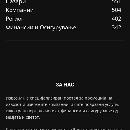
Пазари
551
Компании
504
Регион
402
Финансии и Осигурување
342
ЗА НАС
Извоз.МК е специјализиран портал за промоција на
извозот и извозните компании, и сите поврзани услуги,
како транспорт, логистика, финансии и осигурување од
земјата и светот.
Контактирајте не и споделете ги Вашите приказни со нас