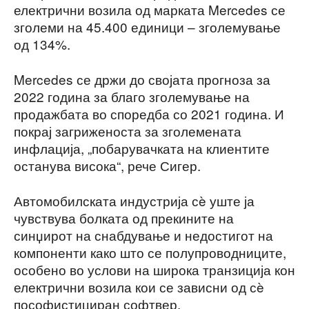
електрични возила од марката Mercedes се
зголеми на 45.400 единици – зголемување
од 134%.
Mercedes се држи до својата прогноза за
2022 година за благо зголемување на
продажбата во споредба со 2021 година. И
покрај загриженоста за зголемената
инфлација, „побарувачката на клиентите
останува висока“, рече Сигер.
Автомобилската индустрија сè уште ја
чувствува болката од прекините на
синџирот на снабдување и недостигот на
компоненти како што се полупроводниците,
особено во услови на широка транзиција кон
електрични возила кои се зависни од сè
пософистициран софтвер.