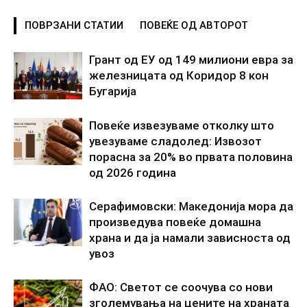
ПОВРЗАНИ СТАТИИ
ПОВЕЌЕ ОД АВТОРОТ
Грант од ЕУ од 149 милиони евра за
железницата од Коридор 8 кон
Бугарија
Повеќе извезуваме отколку што
увезуваме сладолед: Извозот
порасна за 20% во првата половина
од 2026 година
Серафимовски: Македонија мора да
произведува повеќе домашна
храна и да ја намали зависноста од
увоз
ФАО: Светот се соочува со нови
зголемувања на цените на храната