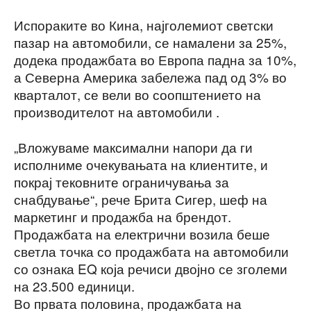
Испораките во Кина, најголемиот светски
пазар на автомобили, се намалени за 25%,
додека продажбата во Европа падна за 10%,
а Северна Америка забележа пад од 3% во
кварталот, се вели во соопштението на
производителот на автомобили .
„Вложуваме максимални напори да ги
исполниме очекувањата на клиентите, и
покрај тековните ограничувања за
снабдување“, рече Брита Сигер, шеф на
маркетинг и продажба на брендот.
Продажбата на електрични возила беше
светла точка со продажбата на автомобили
со ознака EQ која речиси двојно се зголеми
на 23.500 единици.
Во првата половина, продажбата на