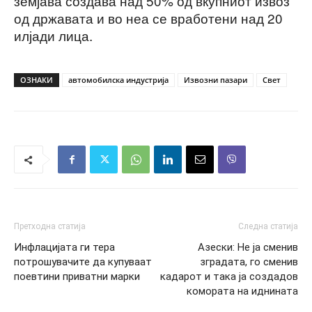
земјава создава над 50% од вкупниот извоз
од државата и во неа се вработени над 20
илјади лица.
ОЗНАКИ
автомобилска индустрија
Извозни пазари
Свет
Претходна статија
Следна статија
Инфлацијата ги тера
Азески: Нe ја сменив
потрошувачите да купуваат
зградата, го сменив
поевтини приватни марки
кадарот и така ја создадов
комората на иднината