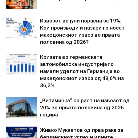
Извозот во јуни порасна за 19%:
Кои производи и пазари го носат
македонскиот извоз во првата
половина од 2026?
Кризата во германската
автомобилска индустрија го
намали уделот на Германија во
македонскиот извоз од 48,6% на
36,2%
„Витаминка“ со раст на извозот од
20% во првата половина од 2026
година
Живко Мукаетов од прва рака за
берзанскиот успех и идните