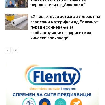
перспективи на „Алкалоид“
ЕУ подготвува истрага за увозот на
градежни материјали од Балканот
поради сомневања за
заобиколување на царините за
кинески производи