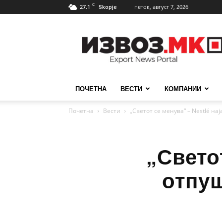
C
27.1
петок, август 7, 2026
Skopje
ИзвозМК
ПОЧЕТНА
ВЕСТИ
КОМПАНИИ
Почетна
Вести
„Светот се менува“ – Nestlé н
„Свето
отпуш