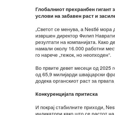
Глобалниот прехранбен гигант 
услови на забавен раст и засил
„Светот се менува, а Nestlé мора 
извршен директор Филип Навратил
резултати на компанијата. Како де
намали околу 16.000 работни мест
го нарече „тежок, но неопходен“.
Во првите девет месеци од 2025 
од 65,9 милијарди швајцарски фр
додека органскиот раст за првата
Конкуренцијата притиска
И покрај стабилните приходи, Nes
индикатори како што се растот н