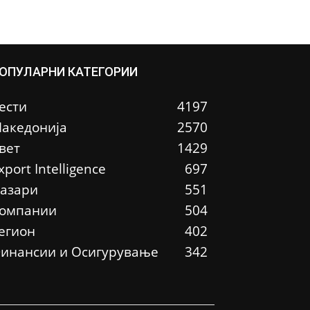
ОПУЛАРНИ КАТЕГОРИИ
ести
4197
акедонија
2570
вет
1429
xport Intelligence
697
азари
551
омпании
504
егион
402
инансии и Осигурување
342