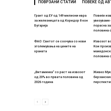
ПОВРЗАНИ СТАТИИ
ПОВЕЌЕ ОД А
Грант од ЕУ од 149 милиони евра
Повеќе из
за железницата од Коридор 8 кон
увезуваме
Бугарија
порасна за
половина о
ФАО: Светот се соочува со нови
Извозот во
зголемувања на цените на
Кои произв
храната
македонск
половина о
„Витаминка“ со раст на извозот
Живко Мука
од 20% во првата половина од
берзанскио
2026 година
перспекти