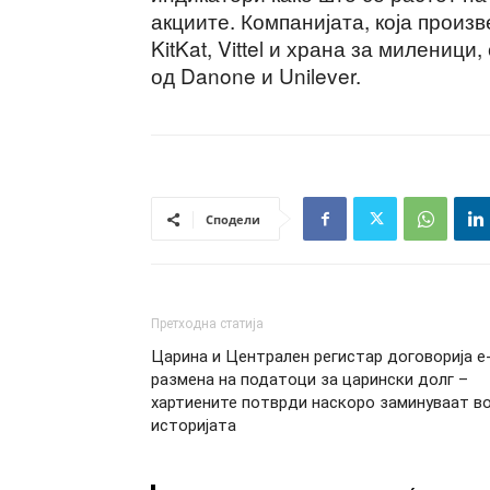
акциите. Компанијата, која произ
KitKat, Vittel и храна за миленици
од Danone и Unilever.
Сподели
Претходна статија
Царина и Централен регистар договорија е
размена на податоци за царински долг –
хартиените потврди наскоро заминуваат в
историјата