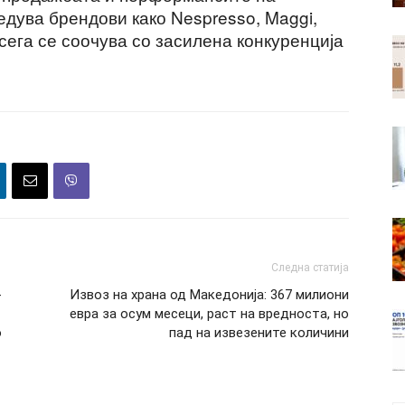
ведува брендови како Nespresso, Maggi,
, сега се соочува со засилена конкуренција
Следна статија
-
Извоз на храна од Македонија: 367 милиони
евра за осум месеци, раст на вредноста, но
о
пад на извезените количини