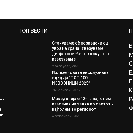
ТОП ВЕСТИ
П
Стануваме сè позависни од
В
увоз на храна: Увезуваме
М
двојно повеќе отколку што
извезуваме
С
9 февруари, 2026
Е
Излезе новата ексклузивна
едиција “ТОП 100
П
ИЗВОЗНИЦИ 2025”
К
24 ноември, 2025
Р
Македонија е 12-ти најголем
извозник на зелка во светот и
Ф
е
најголем во регионот
ли
4 септември, 2025