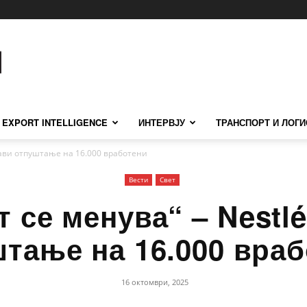
EXPORT INTELLIGENCE
ИНТЕРВЈУ
ТРАНСПОРТ И ЛОГИ
ајави отпуштање на 16.000 вработени
Вести
Свет
т се менува“ – Nestlé
тање на 16.000 вра
16 октомври, 2025