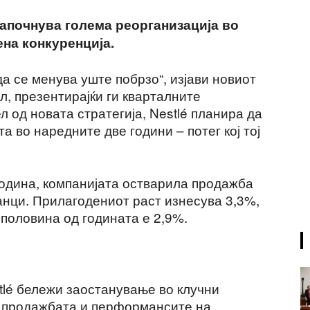
започнува голема реорганизација во
ена конкуренција.
да се менува уште побрзо“, изјави новиот
, презентирајќи ги кварталните
л од новата стратегија, Nestlé планира да
а во наредните две години – потег кој тој
година, компанијата остварила продажба
анци. Прилагодениот раст изнесува 3,3%,
 половина од годината е 2,9%.
tlé бележи заостанување во клучни
а продажбата и перформансите на