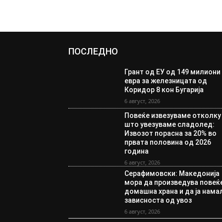
ПОСЛЕДНО
Грант од ЕУ од 149 милиони
евра за железницата од
Коридор 8 кон Бугарија
6 август, 2026
Повеќе извезуваме отколку
што увезуваме сладолед:
Извозот порасна за 20% во
првата половина од 2026
година
6 август, 2026
Серафимовски: Македонија
мора да произведува повеќ
домашна храна и да ја нама
зависноста од увоз
6 август, 2026