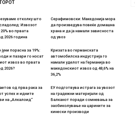
ВТОРОТ
везуваме отколку што
Серафимовски: Македонија мора
 сладолед: Извозот
да произведува повеќе домашна
 20% во првата
храна и да ја намали зависноста
д 2026 година
од увоз
 јуни порасна за 19%:
Кризата во германската
оди и пазари го носат
автомобилска индустрија го
иот извоз во првата
намали уделот на Германија во
д 2026?
македонскиот извоз од 48,6% на
36,2%
етов од прва рака за
ЕУ подготвува истрага за увозот
т успех и идните
на градежни материјали од
ви на „Алкалоид“
Балканот поради сомневања за
заобиколување на царините за
кинески производи