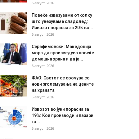
6 август, 2026
Повеќе извезуваме отколку
што увезуваме сладолед:
Извозот порасна за 20% во...
6 август, 2026
Серафимовски: Македонија
мора да произведува повеќе
домашна храна и да ја...
6 август, 2026
ФАО: Светот се соочува со
нови зголемувања на цените
на храната
5 август, 2026
Извозот во јуни порасна за
19%: Кои производи и пазари
го...
5 август, 2026