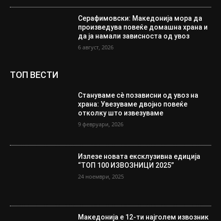
Серафимовски: Македонија мора да
произведува повеќе домашна храна и
да ја намали зависноста од увоз
6 август, 2026
ТОП ВЕСТИ
Стануваме сè позависни од увоз на
храна: Увезуваме двојно повеќе
отколку што извезуваме
9 февруари, 2026
Излезе новата ексклузивна едиција
“ТОП 100 ИЗВОЗНИЦИ 2025”
24 ноември, 2025
Македонија е 12-ти најголем извозник