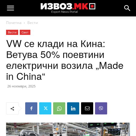
Почетна
Вести
Вести
Свет
VW се клади на Кина:
Ветува 50% поевтини
електрични возила „Made
in China“
26 ноември, 2025