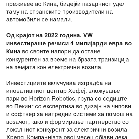
преживее во Кина, бидејќи пазарниот удел
таму на странските производители на
автомобили се намали.
Од крајот на 2022 година, VW
инвестираше речиси 4 милијарди евра во
во своите напори да остане
Кина
конкурентен за време на брзата транзиција
на земјата кон електрични возила.
Инвестициите вклучуваа изградба на
иновативниот центар Хефеј, вложување
пари во Horizon Robotics, група со седиште
во Пекинг со експертиза во дизајн на чипови
и софтвер за напредни системи за помош на
возачот, како и формирање партнерство со
локалниот конкурент за електрични возила
Xpeng. Компанијата овој месец објави дека