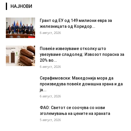
НАЈНОВИ
Грант од ЕУ од 149 милиони евра за
железницата од Коридор...
6 август, 2026
Повеќе извезуваме отколку што
увезуваме сладолед: Извозот порасна за
20% во...
6 август, 2026
Серафимовски: Македонија мора да
произведува повеќе домашна храна и да
ја...
6 август, 2026
ФАО: Светот се соочува со нови
зголемувања на цените на храната
5 август, 2026