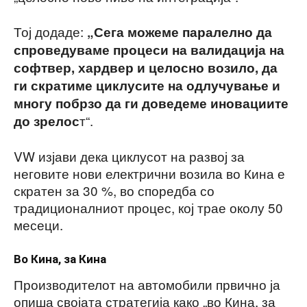
Тој додаде:
„Сега можеме паралелно да
спроведуваме процеси на валидација на
софтвер, хардвер и целосно возило, да
ги скратиме циклусите на одлучување и
многу побрзо да ги доведеме иновациите
т“.
до зрелос
VW изјави дека циклусот на развој за
неговите нови електрични возила во Кина е
скратен за 30 %, во споредба со
традиционалниот процес, кој трае околу 50
месеци.
Во Кина, за Кина
Производителот на автомобили првично ја
опиша својата стратегија како „во Кина, за