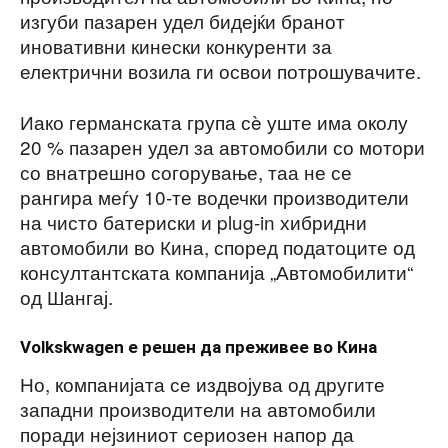
изгуби пазарен удел бидејќи бранот
иновативни кинески конкуренти за
електрични возила ги освои потрошувачите.
Иако германската група сè уште има околу
20 % пазарен удел за автомобили со мотори
со внатрешно согорување, таа не се
рангира меѓу 10-те водечки производители
на чисто батериски и plug-in хибридни
автомобили во Кина, според податоците од
консултантската компанија „Автомобилити“
од Шангај.
Volkskwagen е решен да преживее во Кина
Но, компанијата се издвојува од другите
западни производители на автомобили
поради нејзиниот сериозен напор да