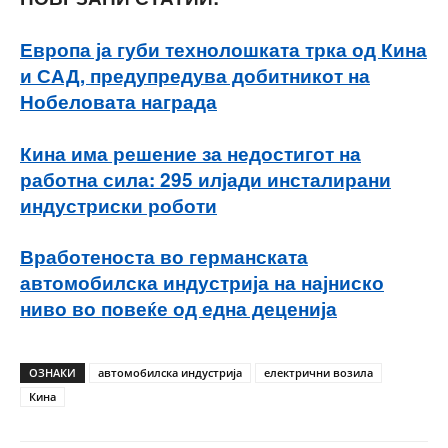
Европа ја губи технолошката трка од Кина
и САД, предупредува добитникот на
Нобеловата награда
Кина има решение за недостигот на
работна сила: 295 илјади инсталирани
индустриски роботи
Вработеноста во германската
автомобилска индустрија на најниско
ниво во повеќе од една деценија
ОЗНАКИ
автомобилска индустрија
електрични возила
Кина