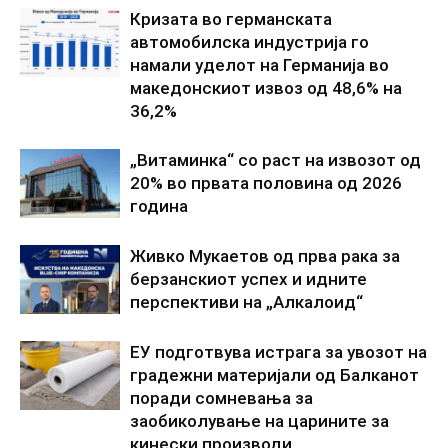
Кризата во германската
автомобилска индустрија го
намали уделот на Германија во
македонскиот извоз од 48,6% на
36,2%
„Витаминка“ со раст на извозот од
20% во првата половина од 2026
година
Живко Мукаетов од прва рака за
берзанскиот успех и идните
перспективи на „Алкалоид“
ЕУ подготвува истрага за увозот на
градежни материјали од Балканот
поради сомневања за
заобиколување на царините за
кинески производи