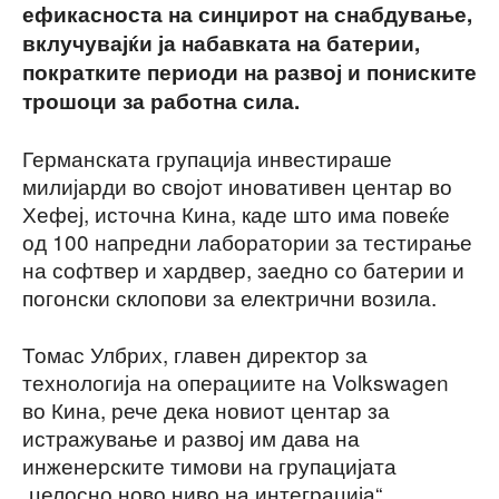
ефикасноста на синџирот на снабдување,
вклучувајќи ја набавката на батерии,
пократките периоди на развој и пониските
трошоци за работна сила.
Германската групација инвестираше
милијарди во својот иновативен центар во
Хефеј, источна Кина, каде што има повеќе
од 100 напредни лаборатории за тестирање
на софтвер и хардвер, заедно со батерии и
погонски склопови за електрични возила.
Томас Улбрих, главен директор за
технологија на операциите на Volkswagen
во Кина, рече дека новиот центар за
истражување и развој им дава на
инженерските тимови на групацијата
„целосно ново ниво на интеграција“.