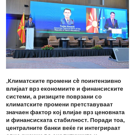
„
Климатските промени сè поинтензивно
влијаат врз економиите и финансиските
системи, а ризиците поврзани со
климатските промени претставуваат
значаен фактор кој влијае врз ценовната
и финансиската стабилност. Поради тоа,
централните банки веќе ги интегрираат