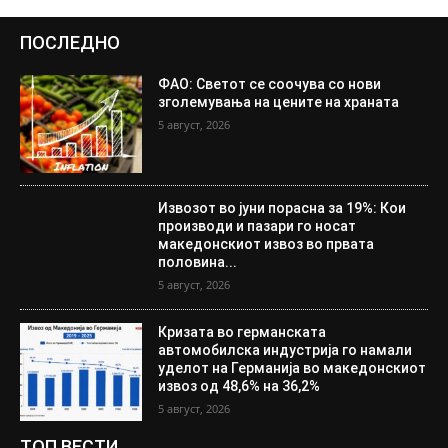
ПОСЛЕДНО
ФАО: Светот се соочува со нови
зголемувања на цените на храната
5 август, 2026
Извозот во јуни порасна за 19%: Кои
производи и пазари го носат
македонскиот извоз во првата
половина...
5 август, 2026
Кризата во германската
автомобилска индустрија го намали
уделот на Германија во македонскиот
извоз од 48,6% на 36,2%
5 август, 2026
ТОП ВЕСТИ