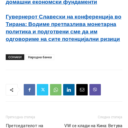
домашни економски фундаменти
Гувернерот Славески на конференција во
Тирана: Водиме претпазлива монетарна
политика и подготвени сме да им
одговориме на сите потенцијални ризици
ОЗНАКИ
Народна банка
Претходна статија
Следна статија
Претседателот на
VW се клади на Кина: Ветува