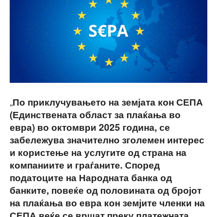
„
По приклучувањето на земјата кон СЕПА
(Единствената област за плаќања во
евра) во октомври 2025 година, се
забележува значително зголемен интерес
и користење на услугите од страна на
компаниите и граѓаните. Според
податоците на Народната банка од
банките, повеќе од половината од бројот
на плаќања во евра кон земјите членки на
СЕПА веќе се вршат преку платежната