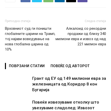
Претходна статија
Следна статија
Врховниот суд ги поништи
Алкалоид со рекордни
глобалните царини на Трамп,
продажи од близу 340
тој најави воведување на
милиони евра и извоз од над
нова глобална царина од
221 милион евра
10%
ПОВРЗАНИ СТАТИИ
ПОВЕЌЕ ОД АВТОРОТ
Грант од ЕУ од 149 милиони евра за
железницата од Коридор 8 кон
Бугарија
Повеќе извезуваме отколку што
увезуваме сладолед: Извозот