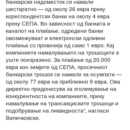
банкарски надоместок се намали
шесткратно — од околу 26 евра преку
кореспондентски банки на околу 4 евра
преку СЕПА. Во зависност од банката и
каналот на плаќање, одредени банки
овозможуваат и електронски одливни
плаќања со провизија од само 1 евро. Кај
компаниите намалувањето на трошоците е
уште поизразено. За плаќање од 20.000
евра кон земјите од СЕПА, просечниот
банкарски трошок се намали за осумпати —
од околу 77 евра на приближно 9 евра. Ова
директно придонесува за зголемување на
конкурентноста на компаниите, преку
намалување на трансакциските трошоци и
подобрување на ликвидноста“, нагласи
Величковски.