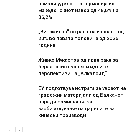
намали уделот на Германија во
македонскиот извоз од 48,6% на
36,2%
„Витаминка“ со раст на извозот од
20% во првата половина од 2026
година
Живко Мукаетов од прва рака за
берзанскиот успех и идните
перспективи на „Алкалоид“
ЕУ подготвува истрага за увозот на
градежни материјали од Балканот
поради сомневања за
заобиколување на царините за
кинески производи