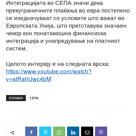
Интеграцијата во СЕПА значи дека
прекуграничните плаќања во евра постепено
се изедначуваат со условите што важат во
Европската Унија, што претставува значаен
чекор кон понатамошна финансиска
интеграција и унапредување на платниот
систем.
Целото интервју е на следната врска:
https://www.youtube.com/watch?
v=atRahUwc4bM
ОЗНАКИ
СЕПА