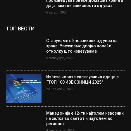
произведува повеќе домашна храна и
да ја намали зависноста од увоз
6 август, 2026
ТОП ВЕСТИ
Стануваме сè позависни од увоз на
храна: Увезуваме двојно повеќе
отколку што извезуваме
9 февруари, 2026
Излезе новата ексклузивна едиција
“ТОП 100 ИЗВОЗНИЦИ 2025”
24 ноември, 2025
Македонија е 12-ти најголем извозник
на зелка во светот и најголем во
регионот
4 септември, 2025