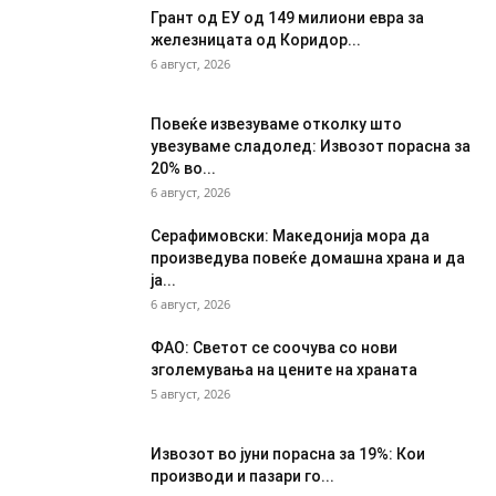
Грант од ЕУ од 149 милиони евра за
железницата од Коридор...
6 август, 2026
Повеќе извезуваме отколку што
увезуваме сладолед: Извозот порасна за
20% во...
6 август, 2026
Серафимовски: Македонија мора да
произведува повеќе домашна храна и да
ја...
6 август, 2026
ФАО: Светот се соочува со нови
зголемувања на цените на храната
5 август, 2026
Извозот во јуни порасна за 19%: Кои
производи и пазари го...