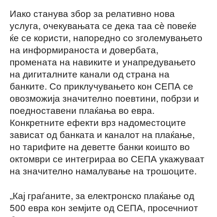
Иако станува збор за релативно нова
услуга, очекувањата се дека таа сѐ повеќе
ќе се користи, напоредно со зголемувањето
на информираноста и довербата,
промената на навиките и унапредувањето
на дигиталните канали од страна на
банките. Со приклучувањето кон СЕПА се
овозможија значително поевтини, побрзи и
поедноставени плаќања во евра.
Конкретните ефекти врз надоместоците
зависат од банката и каналот на плаќање,
но тарифите на деветте банки коишто во
октомври се интегрираа во СЕПА укажуваат
на значително намалување на трошоците.
„Кај граѓаните, за електронско плаќање од
500 евра кон земјите од СЕПА, просечниот