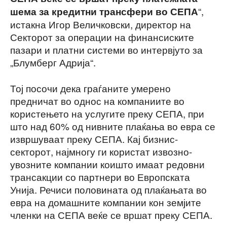
“,
шема за кредитни трансфери во СЕПА
истакна Игор Величковски, директор на
Секторот за операции на финансиските
пазари и платни системи во интервјуто за
„Блумберг Адрија“.
Тој посочи дека граѓаните умерено
предничат во однос на компаниите во
користењето на услугите преку СЕПА, при
што над 60% од нивните плаќања во евра се
извршуваат преку СЕПА. Кај бизнис-
секторот, најмногу ги користат извозно-
увозните компании коишто имаат редовни
трансакции со партнери во Европската
Унија. Речиси половината од плаќањата во
евра на домашните компании кон земјите
членки на СЕПА веќе се вршат преку СЕПА.