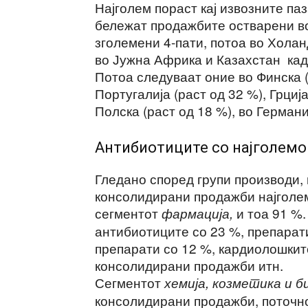
Најголем пораст кај извозните па
бележат продажбите остварени во
зголемени 4-пати, потоа во Холанд
во Јужна Африка и Казахстан кад
Потоа следуваат оние во Финска (
Португалија (раст од 32 %), Грција
Полска (раст од 18 %), во Германиј
Антибиотиците со најголемо
Гледано според групи производи, 
консолидирани продажби најголем
сегментот
и тоа 91 %.
фармација,
антибиотиците со 23 %, препарат
препарати со 12 %, кардиолошкит
консолидирани продажби итн.
Сегментот
хемија, козметика и 
консолидирани продажби, поточ