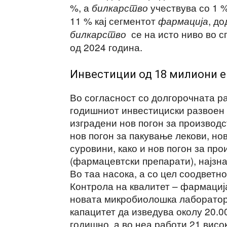
%, а
учествува со 1 
билкарство
11 % кај сегментот
, д
фармација
се на исто ниво во с
билкарство
од 2024 година.
Инвестиции од 18 милиони е
Во согласност со долгорочната ра
годишниот инвестициски развоен 
изградени нов погон за производ
нов погон за пакување лекови, но
суровини, како и нов погон за пр
(фармацевтски препарати), најзна
Во таа насока, а со цел соодветн
Контрола на квалитет – фармациј
новата микробиолошка лаборатори
капацитет да изведува околу 20.
годишно, a во неа работи 21 висо