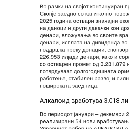
Во рамки на својот континуиран
Скопје заедно со капитално повр
2025 година оствари значајни еко
на даноци и други давачки кон др
денари, вложувања во своите враб
денари, исплата на дивиденда во 
поддршка преку донации, спонзор
226.953 илјади денари, како и со
со остварен промет од 3.231.879 
потврдуваат долгогодишната орие
работење, стабилен развој и сил
пошироката заедница.
Алкалоид вработува 3.018 л
Во периодот јануари – декември 
реализирани 54 нови вработувања
Управниот одбор на АЛКАЛОИД АД 