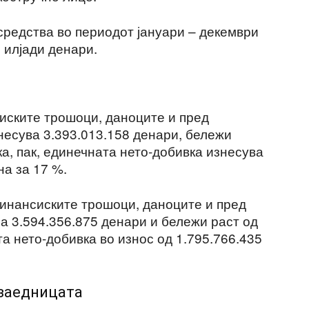
средства во периодот јануари – декември
 илјади денари.
иските трошоци, даноците и пред
несува 3.393.013.158 денари, бележи
а, пак, единечната нето-добивка изнесува
на за 17 %.
инансиските трошоци, даноците и пред
а 3.594.356.875 денари и бележи раст од
та нето-добивка во износ од 1.795.766.435
 заедницата