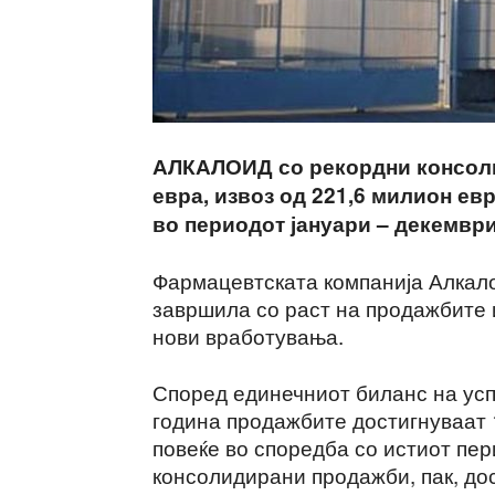
АЛКАЛОИД со рекордни консоли
евра, извоз од 221,6 милион ев
во периодот јануари – декември 
Фармацевтската компанија Алкало
завршила со раст на продажбите 
нови вработувања.
Според единечниот биланс на усп
година продажбите достигнуваат 1
повеќе во споредба со истиот пер
консолидирани продажби, пак, дос