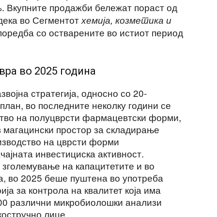
%. Вкупните продажби бележат пораст од
одека во Сегментот
хемија, козметика и
поредба со остварените во истиот период
вра во 2025 година
звојна стратегија, односно со 20-
план, во последните неколку години се
ство на полуцврсти фармацевтски форми,
в магацински простор за складирање
оизводство на цврсти форми
чајната инвестициска активност.
о зголемување на капацитетите и во
а, во 2025 беше пуштена во употреба
ја за контрола на квалитет која има
000 различни микробиолошки анализи
костручно лице.