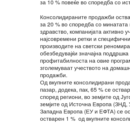
за 10 % повеќе во споредба со ис
Консолидираните продажби оства
за 20 % во споредба со минатата 
здравство, компанијата активно 
најсовремени ретки и специфични
производите на светски реномир
обезбедувајќи значајна поддршка 
профитабилноста на овие програм
зголемуваат учеството на домашн
продажби.
Од вкупните консолидирани прод
пазар, додека, пак, 65 % се оств
според региони, во земјите од Ју
земјите од Источна Европа (ЗНД, 
Западна Европа (ЕУ и ЕФТА) се ос
остварен 1 % од вкупните консо