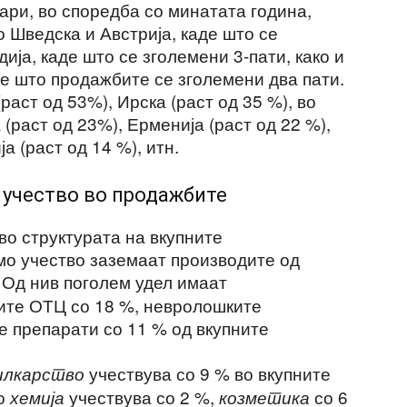
зари, во споредба со минатата година,
 Шведска и Австрија, каде што се
ија, каде што се зголемени 3-пати, како и
е што продажбите се зголемени два пати.
раст од 53%), Ирска (раст од 35 %), во
 (раст од 23%), Ерменија (раст од 22 %),
а (раст од 14 %), итн.
 учество во продажбите
во структурата на вкупните
о учество заземаат производите од
 Од нив поголем удел имаат
ите ОТЦ со 18 %, невролошките
е препарати со 11 % од вкупните
учествува со 9 % во вкупните
билкарство
но
учествува со 2 %,
со 6
хемија
козметика