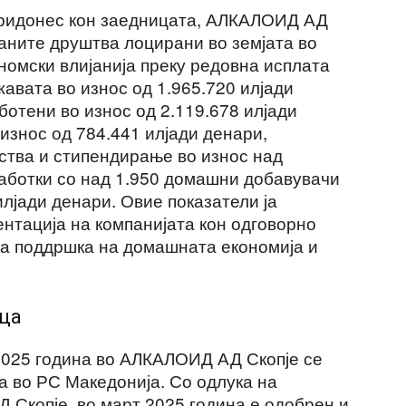
 придонес кон заедницата, АЛКАЛОИД АД
заните друштва лоцирани во земјата во
номски влијанија преку редовна исплата
жавата во износ од 1.965.720 илјади
отени во износ од 2.119.678 илјади
износ од 784.441 илјади денари,
ства и стипендирање во износ над
работки со над 1.950 домашни добавувачи
илјади денари. Овие показатели ја
нтација на компанијата кон одговорно
на поддршка на домашната економија и
ица
2025 година во АЛКАЛОИД АД Скопје се
 во РС Македонија. Со одлука на
Скопје, во март 2025 година е одобрен и