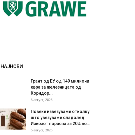
НАЈНОВИ
Грант од ЕУ од 149 милиони
евра за железницата од
Коридор...
6 август, 2026
Повеќе извезуваме отколку
што увезуваме сладолед:
Извозот порасна за 20% во...
6 август, 2026