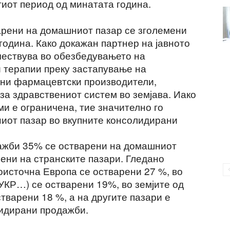
тиот период од минатата година.
рени на домашниот пазар се зголемени
година. Како докажан партнер на јавното
учествува во обезбедувањето на
 терапии преку застапување на
ани фармацевтски производители,
за здравствениот систем во земјава. Иако
и е ограничена, тие значително го
иот пазар во вкупните консолидирани
ажби 35% се остварени на домашниот
арени на странските пазари. Гледано
гоисточна Европа се остварени 27 %, во
УКР…) се остварени 19%, во земјите од
тварени 18 %, а на другите пазари е
лидирани продажби.