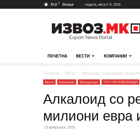
C
35.8
недела, август 9, 2026
Skopje
ИзвозМК
ПОЧЕТНА
ВЕСТИ
КОМПАНИИ
Почетна
Вести
Алкалоид со рекордни продажи 
Вести
Компании
Македонија
ТОП 100 ИЗВОЗНИЦИ
Алкалоид со р
милиони евра и
25 февруари, 2026