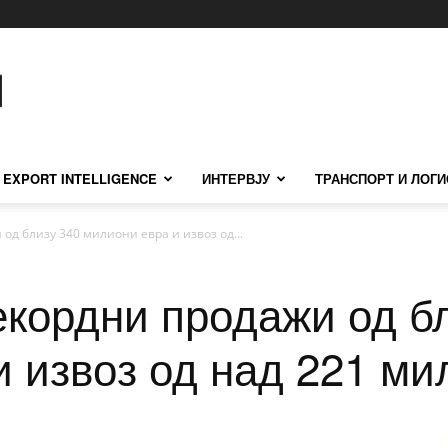
EXPORT INTELLIGENCE
ИНТЕРВЈУ
ТРАНСПОРТ И ЛОГИ
од близу 340 милиони евра и извоз од...
екордни продажи од б
 извоз од над 221 ми