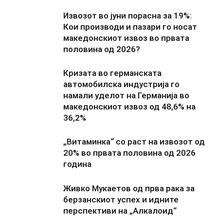
Извозот во јуни порасна за 19%:
Кои производи и пазари го носат
македонскиот извоз во првата
половина од 2026?
Кризата во германската
автомобилска индустрија го
намали уделот на Германија во
македонскиот извоз од 48,6% на
36,2%
„Витаминка“ со раст на извозот од
20% во првата половина од 2026
година
Живко Мукаетов од прва рака за
берзанскиот успех и идните
перспективи на „Алкалоид“