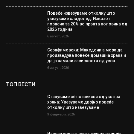
Повеќе извезуваме отколку што
увезуваме сладолед: Извозот
порасна за 20% во првата половина од
2026 година
6 август, 2026
Серафимовски: Македонија мора да
произведува повеќе домашна храна и
да ја намали зависноста од увоз
6 август, 2026
ТОП ВЕСТИ
Стануваме сè позависни од увоз на
храна: Увезуваме двојно повеќе
отколку што извезуваме
9 февруари, 2026
Излезе новата ексклузивна едиција