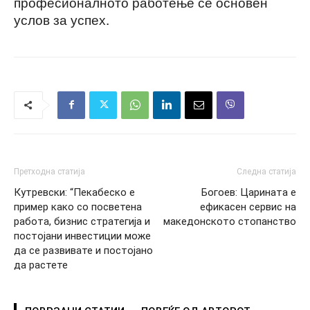
професионалното работење се основен
услов за успех.
Претходна статија
Следна статија
Кутревски: “Пекабеско e
Богоев: Царината е
пример како со посветена
ефикасен сервис на
работа, бизнис стратегија и
македонското стопанство
постојани инвестиции може
да се развивате и постојано
да растете