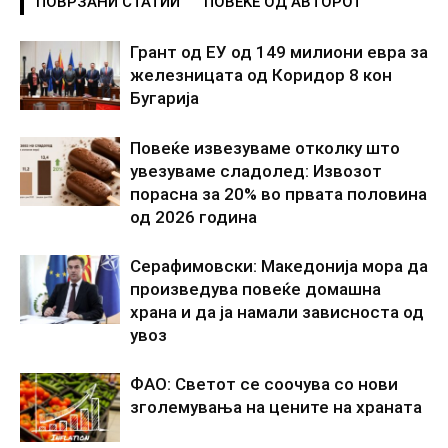
ПОВРЗАНИ СТАТИИ
ПОВЕЌЕ ОД АВТОРОТ
Грант од ЕУ од 149 милиони евра за
железницата од Коридор 8 кон
Бугарија
Повеќе извезуваме отколку што
увезуваме сладолед: Извозот
порасна за 20% во првата половина
од 2026 година
Серафимовски: Македонија мора да
произведува повеќе домашна
храна и да ја намали зависноста од
увоз
ФАО: Светот се соочува со нови
зголемувања на цените на храната