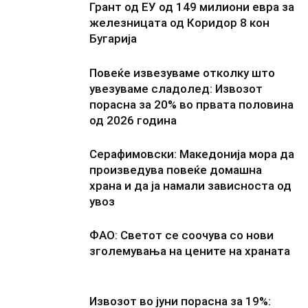
Грант од ЕУ од 149 милиони евра за
железницата од Коридор 8 кон
Бугарија
Повеќе извезуваме отколку што
увезуваме сладолед: Извозот
порасна за 20% во првата половина
од 2026 година
Серафимовски: Македонија мора да
произведува повеќе домашна
храна и да ја намали зависноста од
увоз
ФАО: Светот се соочува со нови
зголемувања на цените на храната
Извозот во јуни порасна за 19%: