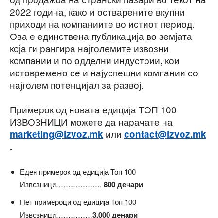
2022 година, како и остварените вкупни
приходи на компаниите во истиот период.
Ова е единствена публикација во земјата
која ги рангира најголемите извозни
компании и по одделни индустрии, кои
истовремено се и најуспешни компании со
најголем потенцијал за развој.
Примерок од новата едиција ТОП 100
ИЗВОЗНИЦИ можете да нарачате на
или
marketing@izvoz.mk
contact@izvoz.mk
.
Еден примерок од едиција Топ 100
Извозници……………….
800 денари
Пет примероци од едиција Топ 100
Извозници……………
3.000 денари