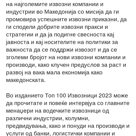
на најголемите извозни компании и
индустрии во Македонија со мисија да ги
промовира успешните извозни приказни, да
ги сподели добрите извозни пракси и
стратегии и да ја подигне свесноста кај
јавноста и кај носителите на политики за
важноста да се поддржи извозот и да се
зголеми бројот на нови извозни компании и
производи, како клучен предуслов за раст и
развој на вака мала економија како
македонската.
Bо изданието Топ 100 Извозници 2023 може
да прочитате и повеќе интервјуа со главните
менаџери на водечките извозници од
различни индустрии, колумни,
предвидувања, како и понуди на производи и
услуги од банки, логистички компании и