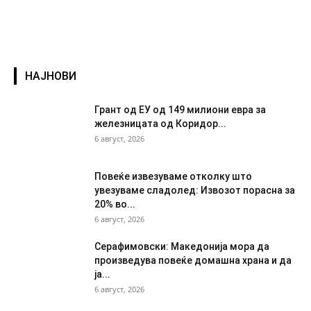
НАЈНОВИ
Грант од ЕУ од 149 милиони евра за
железницата од Коридор...
6 август, 2026
Повеќе извезуваме отколку што
увезуваме сладолед: Извозот порасна за
20% во...
6 август, 2026
Серафимовски: Македонија мора да
произведува повеќе домашна храна и да
ја...
6 август, 2026