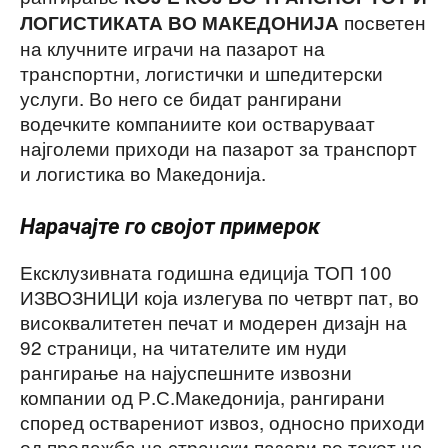
посветен
ЛОГИСТИКАТА ВО МАКЕДОНИЈА
на клучните играчи на пазарот на
транспортни, логистички и шпедитерски
услуги. Во него се бидат рангирани
водечките компаниите кои остваруваат
најголеми приходи на пазарот за транспорт
и логистика во Македонија.
Нарачајте го својот примерок
Ексклузивната годишна едиција ТОП 100
ИЗВОЗНИЦИ која излегува по четврт пат, во
високвалитетен печат и модерен дизајн на
92 страници, на читателите им нуди
рангирање на најуспешните извозни
компании од Р.С.Македонија, рангирани
според остварениот извоз, односно приходи
од продажба на странски пазари во текот на