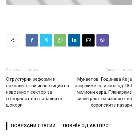
Претходна статија
Следна статија
Структурни реформи и
Мукаетов: Годинава ќе ја
поквалитетни инвестиции на
завршиме со извоз од 180
извозниот сектор за
милиони евра. Планираме
отпорност на глобалните
силен раст на извозот на
шокови
европските пазари
ПОВРЗАНИ СТАТИИ
ПОВЕЌЕ ОД АВТОРОТ