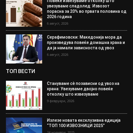
Повеќе извезуваме отколку што
увезуваме сладолед: Извозот
порасна за 20% во првата половина од
2026 година
6 август, 2026
Серафимовски: Македонија мора да
произведува повеќе домашна храна и
да ја намали зависноста од увоз
6 август, 2026
ТОП ВЕСТИ
Стануваме сè позависни од увоз на
храна: Увезуваме двојно повеќе
отколку што извезуваме
9 февруари, 2026
Излезе новата ексклузивна едиција
“ТОП 100 ИЗВОЗНИЦИ 2025”
24 ноември, 2025