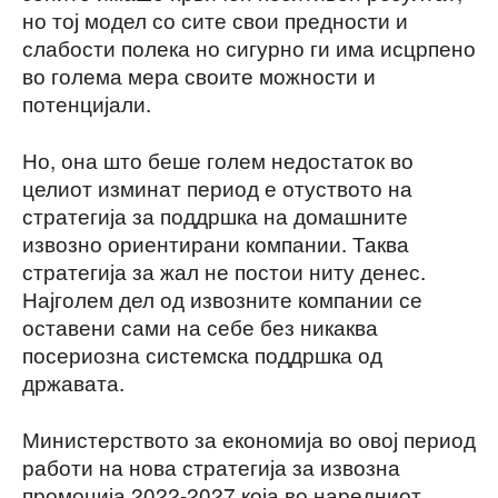
но тој модел со сите свои предности и
слабости полека но сигурно ги има исцрпено
во голема мера своите можности и
потенцијали.
Но, она што беше голем недостаток во
целиот изминат период е отуството на
стратегија за поддршка на домашните
извозно ориентирани компании. Таква
стратегија за жал не постои ниту денес.
Најголем дел од извозните компании се
оставени сами на себе без никаква
посериозна системска поддршка од
државата.
Министерството за економија во овој период
работи на нова стратегија за извозна
промоција 2022-2027 која во наредниот