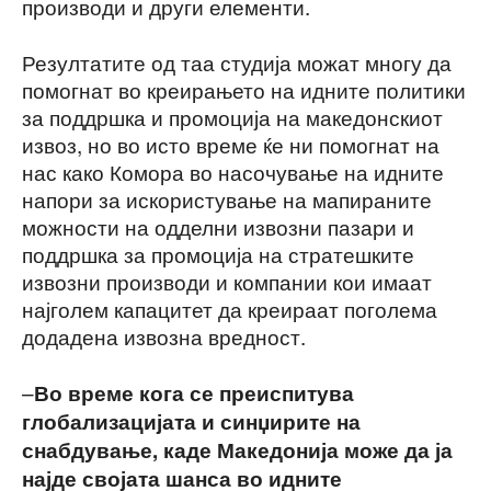
производи и други елементи.
Резултатите од таа студија можат многу да
помогнат во креирањето на идните политики
за поддршка и промоција на македонскиот
извоз, но во исто време ќе ни помогнат на
нас како Комора во насочување на идните
напори за искористување на мапираните
можности на одделни извозни пазари и
поддршка за промоција на стратешките
извозни производи и компании кои имаат
најголем капацитет да креираат поголема
додадена извозна вредност.
–
Во време кога се преиспитува
глобализацијата и синџирите на
снабдување, каде Македонија може да ја
најде својата шанса во идните