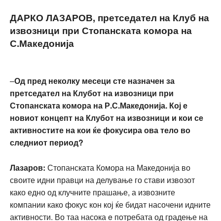
ДАРКО ЛАЗАРОВ, претседател на Клуб на
извозници при Стопанската комора на
С.Македонија
–
Од пред неколку месеци сте назначен за
претседател на Клубот на извозници при
Стопанската комора на Р.С.Македонија. Кој е
новиот концепт на Клубот на извозници и кои се
активностите на кои ќе фокусира ова тело во
следниот период?
Лазаров:
Стопанската Комора на Македонија во
своите идни правци на делување го стави извозот
како едно од клучните прашање, а извозните
компании како фокус кон кој ќе бидат насочени идните
активности. Во таа насока e потребата од градење на