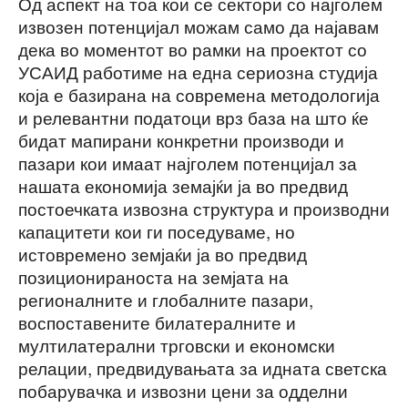
Од аспект на тоа кои се сектори со најголем
извозен потенцијал можам само да најавам
дека во моментот во рамки на проектот со
УСАИД работиме на една сериозна студија
која е базирана на современа методологија
и релевантни податоци врз база на што ќе
бидат мапирани конкретни производи и
пазари кои имаат најголем потенцијал за
нашата економија земајќи ја во предвид
постоечката извозна структура и производни
капацитети кои ги поседуваме, но
истовремено земјаќи ја во предвид
позиционираноста на земјата на
регионалните и глобалните пазари,
воспоставените билатералните и
мултилатерални трговски и економски
релации, предвидувањата за идната светска
побарувачка и извозни цени за одделни