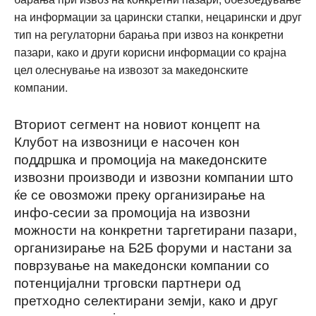
на информации за царински стапки, нецарински и друг
тип на регулаторни барања при извоз на конкретни
пазари, како и други корисни информации со крајна
цел олеснување на извозот за македонските
компании.
Вториот сегмент на новиот концепт на
Клубот на извозници е насочен кон
поддршка и промоција на македонските
извозни производи и извозни компании што
ќе се овозможи преку организирање на
инфо-сесии за промоција на извозни
можности на конкретни таргетирани пазари,
организирање на Б2Б форуми и настани за
поврзување на македонски компании со
потенцијални трговски партнери од
претходно селектирани земји, како и друг