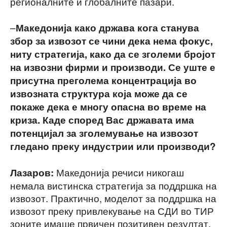
регионалните и глобалните пазари.
–
Македонија како држава кога станува
збор за извозот се чини дека нема фокус,
ниту стратегија, како да се зголеми бројот
на извозни фирми и производи. Се уште е
присутна преголема концентрација во
извозната структура која може да се
покаже дека е многу опасна во време на
криза. Каде според Вас државата има
потенцијал за зголемување на извозот
гледано преку индустрии или производи?
Македонија речиси никогаш
Лазаров:
немала вистинска стратегија за поддршка на
извозот. Практично, моделот за поддршка на
извозот преку привлекување на СДИ во ТИР
зоните имаше првичен позитивен резултат,