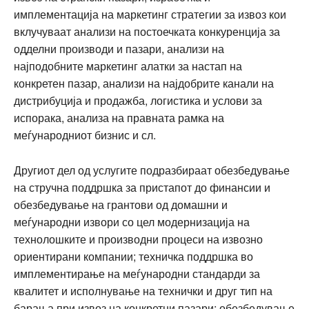
имплементација на маркетинг стратегии за извоз кои
вклучуваат анализи на постоечката конкуренција за
одделни производи и пазари, анализи на
најподобните маркетинг алатки за настап на
конкретен пазар, анализи на најдобрите канали на
дистрибуција и продажба, логистика и услови за
испорака, анализа на правната рамка на
меѓународниот бизнис и сл.
Другиот дел од услугите подразбираат обезбедување
на стручна поддршка за пристапот до финансии и
обезбедување на грантови од домашни и
меѓународни извори со цел модернизација на
технолошките и производни процеси на извозно
ориентирани компании; техничка поддршка во
имплементирање на меѓународни стандарди за
квалитет и исполнување на технички и друг тип на
барања при извоз на конкретни пазари; обезбедување