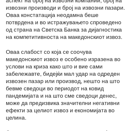
извозни производи и број на извозни пазари.
Оваа констатација неодамна беше
потврдена и во истражувањето спроведено
од страна на Светска Банка за дијагностика
на компетитивноста на македонскиот извоз.
Оваа слабост со која се соочува
македонскиот извоз е особено изразена во
услови на криза како што и вие сами
забележавте, бидејќи мал удар на одреден
извозен пазар или производ, нешто на што
бевме сведоци во периодот на ковид
пандемијата и на што сме сведоци денес,
може да предизвика значителни негативни
ефекти за целиот извоз и економијата во
целина.