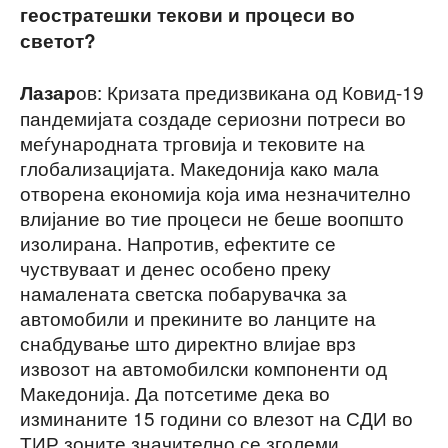
геостратешки текови и процеси во
светот?
ов: Кризата предизвикана од Ковид-19
Лазар
пандемијата создаде сериозни потреси во
меѓународната трговија и тековите на
глобализацијата. Македонија како мала
отворена економија која има незначително
влијание во тие процеси не беше воопшто
изолирана. Напротив, ефектите се
чуствуваат и денес особено преку
намалената светска побарувачка за
автомобили и прекините во ланците на
снабдување што директно влијае врз
извозот на автомобилски компоненти од
Македонија. Да потсетиме дека во
изминаните 15 години со влезот на СДИ во
ТИР зоните значително се зголеми