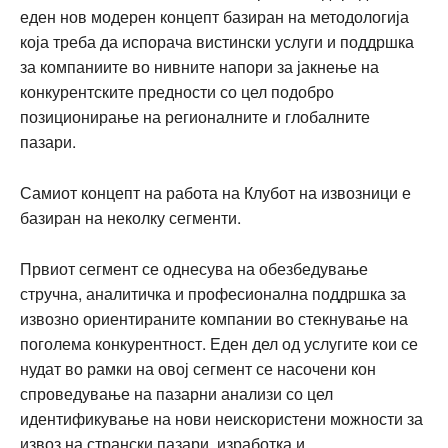
еден нов модерен концепт базиран на методологија
која треба да испорача вистински услуги и поддршка
за компаниите во нивните напори за јакнење на
конкурентските предности со цел подобро
позиционирање на регионалните и глобалните
пазари.
Самиот концепт на работа на Клубот на извозници е
базиран на неколку сегменти.
Првиот сегмент се однесува на обезбедување
стручна, аналитичка и професионална поддршка за
извозно ориентираните компании во стекнување на
поголема конкурентност. Еден дел од услугите кои се
нудат во рамки на овој сегмент се насочени кон
спроведување на пазарни анализи со цел
идентификување на нови неискористени можности за
извоз на странски пазари, изработка и