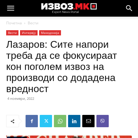
Почетна
Вести
Вести
Интервју
Македонија
Лазаров: Сите напори
треба да се фокусираат
кон поголем извоз на
производи со додадена
вредност
4 ноември, 2022