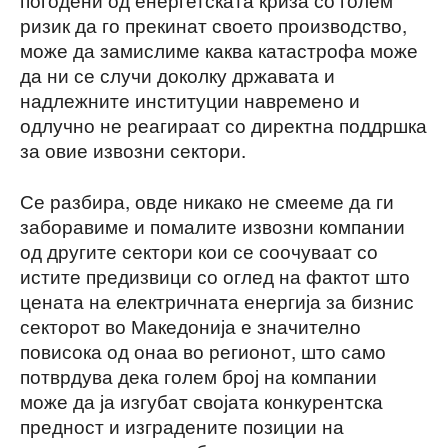
ризик да го прекинат своето производство,
може да замислиме каква катастрофа може
да ни се случи доколку државата и
надлежните институции навремено и
одлучно не реагираат со директна поддршка
за овие извозни сектори.
Се разбира, овде никако не смееме да ги
заборавиме и помалите извозни компании
од другите сектори кои се соочуваат со
истите предизвици со оглед на фактот што
цената на електричната енергија за бизнис
секторот во Македонија е значително
повисока од онаа во регионот, што само
потврдува дека голем број на компании
може да ја изгубат својата конкурентска
предност и изградените позиции на