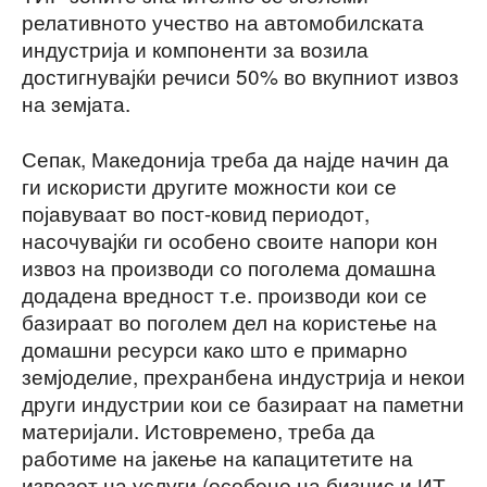
релативното учество на автомобилската
индустрија и компоненти за возила
достигнувајќи речиси 50% во вкупниот извоз
на земјата.
Сепак, Македонија треба да најде начин да
ги искористи другите можности кои се
појавуваат во пост-ковид периодот,
насочувајќи ги особено своите напори кон
извоз на производи со поголема домашна
додадена вредност т.е. производи кои се
базираат во поголем дел на користење на
домашни ресурси како што е примарно
земјоделие, прехранбена индустрија и некои
други индустрии кои се базираат на паметни
материјали. Истовремено, треба да
работиме на јакење на капацитетите на
извозот на услуги (особено на бизнис и ИТ