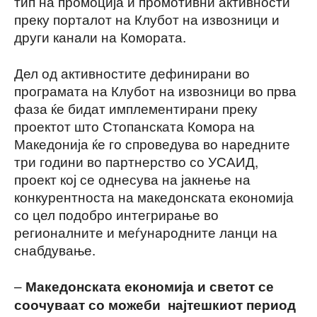
тип на промоција и промотивни активности
преку порталот на Клубот на извозници и
други канали на Комората.
Дел од активностите дефинирани во
програмата на Клубот на извозници во прва
фаза ќе бидат имплементирани преку
проектот што Стопанската Комора на
Македонија ќе го спроведува во наредните
три години во партнерство со УСАИД,
проект кој се однесува на јакнење на
конкурентноста на македонската економија
со цел подобро интегрирање во
регионалните и меѓународните ланци на
снабдување.
–
Македонската економија и светот се
соочуваат со можеби најтешкиот период