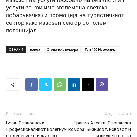
услуги за кои има зголемена светска
побарувачка) и промоција на туристичкиот
сектор како извозен сектор со голем
потенцијал.
ОЗНАКИ
извоз
Стопанска комора
Топ 100 Извозници
Претходна статија
Следна статија
Бојан Станоевски:
Бранко Азески, Стопанска
Професионалниот колегиум
комора: Бизнисот, извозот и
со децениско искуство,
конкурентноста