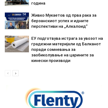
година
Живко Мукаетов од прва рака за
берзанскиот успех и идните
перспективи на „Алкалоид“
ЕУ подготвува истрага за увозот на
градежни материјали од Балканот
поради сомневања за
заобиколување на царините за
кинески производи