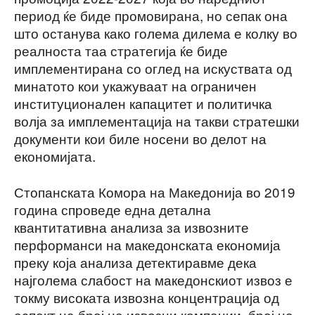
период ќе биде промовирана, но сепак она
што останува како голема дилема е колку во
реалноста таа стратегија ќе биде
имплементирана со оглед на искуствата од
минатото кои укажуваат на ограничен
институционален капацитет и политичка
волја за имплементација на такви стратешки
документи кои биле носени во делот на
економијата.
Стопанската Комора на Македонија во 2019
година спроведе една детална
квантитативна анализа за извозните
перформанси на македонската економија
преку која анализа детектиравме дека
најголема слабост на македонскиот извоз е
токму високата извозна концентрација од
аспект на број на извозни компании, број на