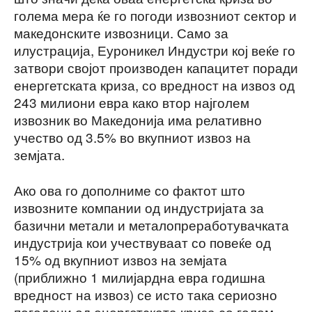
голема мера ќе го погоди извозниот сектор и
македонските извозници. Само за
илустрација, Еуроникел Индустри кој веќе го
затвори својот производен капацитет поради
енергетската криза, со вредност на извоз од
243 милиони евра како втор најголем
извозник во Македонија има релативно
учество од 3.5% во вкупниот извоз на
земјата.
Ако ова го дополниме со фактот што
извозните компании од индустријата за
базични метали и металопреработувачката
индустрија кои учествуваат со повеќе од
15% од вкупниот извоз на земјата
(приближно 1 милијардна евра годишна
вредност на извоз) се исто така сериозно
погодени од енергетската криза со голем