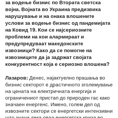
за водење бизнис по Втората светска
војна. Војната во Украина предизвика
нарушување и на онака влошените
услови за водење бизнис од пандемијата
на Ковид 19. Кои се најсериозните
проблеми на кои алармираат и
предупредуваат македонските
извозници? Како да се помогне на
извозниците да ја задржат својата
конкурентност која е сериозно влошена?
Денес, најактуелно прашања во
Лазаров:
бизнис секторот е драстичното зголемување
на цената на електричната енергија и
ограничениот пристап до природен гас како
значаен енергенс. Имено, голем дел од
извозните сектори се енергетски интензивни
што значи дека оваа енергетска криза во