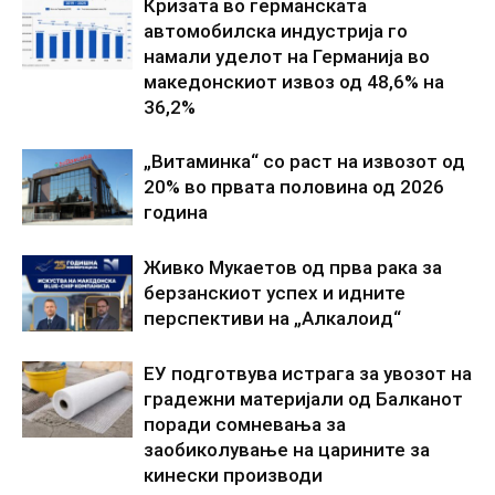
Кризата во германската
автомобилска индустрија го
намали уделот на Германија во
македонскиот извоз од 48,6% на
36,2%
„Витаминка“ со раст на извозот од
20% во првата половина од 2026
година
Живко Мукаетов од прва рака за
берзанскиот успех и идните
перспективи на „Алкалоид“
ЕУ подготвува истрага за увозот на
градежни материјали од Балканот
поради сомневања за
заобиколување на царините за
кинески производи