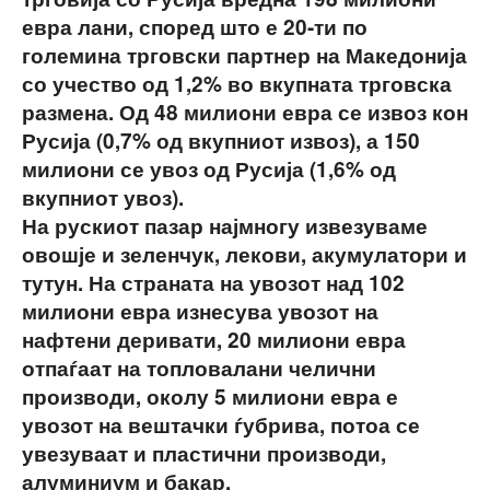
евра лани, според што е 20-ти по
големина трговски партнер на Македонија
со учество од 1,2% во вкупната трговска
размена. Од 48 милиони евра се извоз кон
Русија (0,7% од вкупниот извоз), а 150
милиони се увоз од Русија (1,6% од
вкупниот увоз).
На рускиот пазар најмногу извезуваме
овошје и зеленчук, лекови, акумулатори и
тутун. На страната на увозот над 102
милиони евра изнесува увозот на
нафтени деривати, 20 милиони евра
отпаѓаат на топловалани челични
производи, околу 5 милиони евра е
увозот на вештачки ѓубрива, потоа се
увезуваат и пластични производи,
алуминиум и бакар.