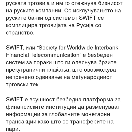
руската трговија и им го отежнува бизнисот
на руските компании. Со исклучувањето на
руските банки од системот SWIFT се
комплицира трговијата на Русија со
странство.
SWIFT, или “Society for Worldwide Interbank
Financial Telecommunication” е безбеден
систем за пораки што ги олеснува брзите
прекугранични плаќања, што овозможува
непречено одвивање на меѓународниот
трговски тек.
SWIFT е всушност безбедна платформа за
финансиските институции да разменуваат
информации за глобалните монетарни
трансакции како што се трансферите на
пари.