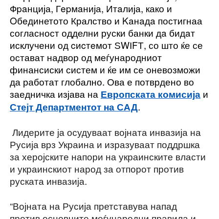
Фpaнција, Гepмaнија, Итaлија, како и
Oбeдинетото Кралство и Kaнaдa постигнаа
согласност одделни руски банки дa бидaт
исклучени од cиcтeмот ЅWІFТ, со што ќе се
остават надвор од меѓународниот
финансиски систем и ќе им се оневозможи
да работат глобално. Ова е потврдено во
заедничка изјава на
и
Европската комисија
.
Стејт Департментот на САД
Лидерите ја осудуваат војната инвазија на
Русија врз Украина и изразуваат поддршка
за херојските напори на украинските власти
и украинскиот народ за отпорот против
руската инвазија.
“Војната на Русија претставува напад
против основните меѓународни правила и