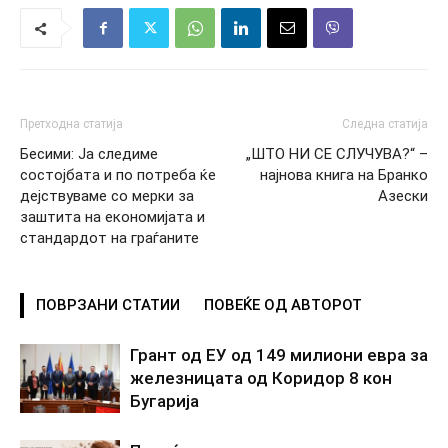
Претходна статија
Следна статија
Бесими: Ја следиме
„ШТО НИ СЕ СЛУЧУВА?“ –
состојбата и по потреба ќе
најнова книга на Бранко
дејствуваме со мерки за
Азески
заштита на економијата и
стандардот на граѓаните
ПОВРЗАНИ СТАТИИ
ПОВЕЌЕ ОД АВТОРОТ
Грант од ЕУ од 149 милиони евра за
железницата од Коридор 8 кон
Бугарија