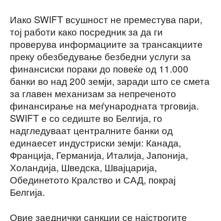
Иако SWIFT всушност не преместува пари,
тој работи како посредник за да ги
проверува информациите за трансакциите
преку обезбедување безбедни услуги за
финансиски пораки до повеќе од 11.000
банки во над 200 земји, заради што се смета
за главен механизам за непреченото
финансирање на меѓународната трговија.
SWIFT е со седиште во Белгија, го
надгледуваат централните банки од
единаесет индустриски земји: Канада,
Франција, Германија, Италија, Јапонија,
Холандија, Шведска, Швајцарија,
Обединетото Кралство и САД, покрај
Белгија.
Овие заеднички санкции се најстрогите