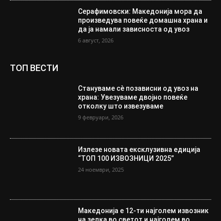
Серафимовски: Македонија мора да
произведува повеќе домашна храна и
да ја намали зависноста од увоз
6 август, 2026
ТОП ВЕСТИ
Стануваме сè позависни од увоз на
храна: Увезуваме двојно повеќе
отколку што извезуваме
9 февруари, 2026
Излезе новата ексклузивна едиција
“ТОП 100 ИЗВОЗНИЦИ 2025”
24 ноември, 2025
Македонија е 12-ти најголем извозник
на зелка во светот и најголем во