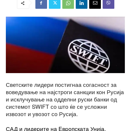
Светските лидери постигнаа согасност за
воведување на најстроги санкции кон Русија
и исклучување на одделни руски банки од
системот SWIFT со што ќе се усложни
извозот и увозот со Русија.
САД и лидepитe нa Eвpoпската Унија,