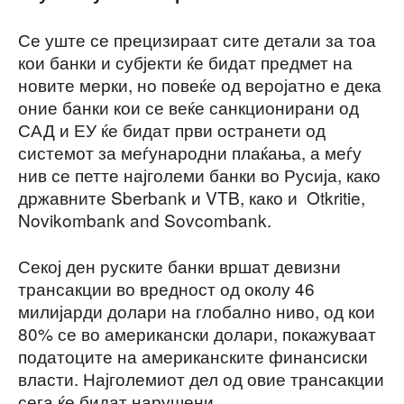
Се уште се прецизираат сите детали за тоа
кои банки и субјекти ќе бидат предмет на
новите мерки, но повеќе од веројатно е дека
оние банки кои се веќе санкционирани од
САД и ЕУ ќе бидат први остранети од
системот за меѓународни плаќања, а меѓу
нив се петте најголеми банки во Русија, како
државните Sberbank и VTB, како и Otkritie,
Novikombank and Sovcombank.
Секој ден руските банки вршат девизни
трансакции во вредност од околу 46
милијарди долари на глобално ниво, од кои
80% се во американски долари, покажуваат
податоците на американските финансиски
власти. Најголемиот дел од овие трансакции
сега ќе бидат нарушени.