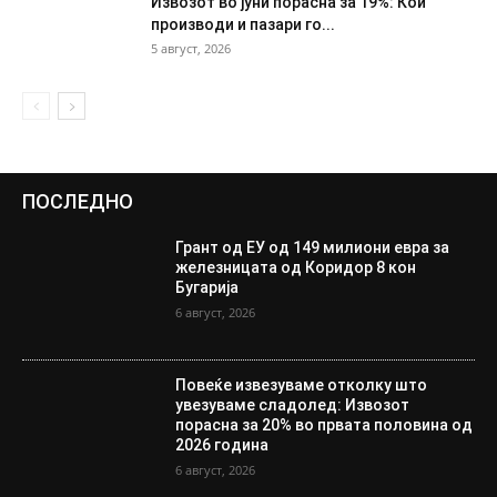
Извозот во јуни порасна за 19%: Кои
производи и пазари го...
5 август, 2026
ПОСЛЕДНО
Грант од ЕУ од 149 милиони евра за
железницата од Коридор 8 кон
Бугарија
6 август, 2026
Повеќе извезуваме отколку што
увезуваме сладолед: Извозот
порасна за 20% во првата половина од
2026 година
6 август, 2026