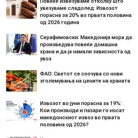
Повеќе извезуваме отколку што
увезуваме сладолед: Извозот
порасна за 20% во првата половина
од 2026 година
Серафимовски: Македонија мора да
произведува повеќе домашна
храна и да ја намали зависноста од
увоз
ФАО: Светот се соочува со нови
зголемувања на цените на храната
Извозот во јуни порасна за 19%:
Кои производи и пазари го носат
македонскиот извоз во првата
половина од 2026?