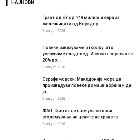
НАЈНОВИ
Грант од ЕУ од 149 милиони евра за
железницата од Коридор...
6 август, 2026
Повеќе извезуваме отколку што
увезуваме сладолед: Извозот порасна за
20% во...
6 август, 2026
Серафимовски: Македонија мора да
произведува повеќе домашна храна и да
ја...
6 август, 2026
ФАО: Светот се соочува со нови
зголемувања на цените на храната
5 август, 2026