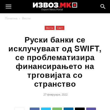
Почетна
Вести
Вести
Свет
Руски банки се
исклучуваат од SWIFT,
се проблематизира
финансирањето на
трговијата со
странство
27 февруари, 2022