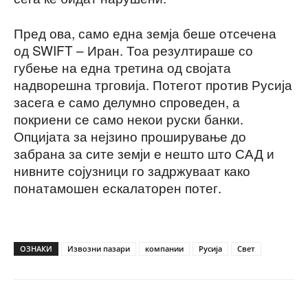
Пред ова, само една земја беше отсечена
од SWIFT – Иран. Тоа резултираше со
губење на една третина од својата
надворешна трговија. Потегот против Русија
засега е само делумно спроведен, а
покриени се само некои руски банки.
Опцијата за нејзино проширување до
забрана за сите земји е нешто што САД и
нивните сојузници го задржуваат како
понатамошен ескалаторен потег.
ОЗНАКИ
Извозни пазари
компании
Русија
Свет