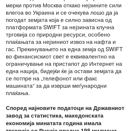
мерки против Москва откако нејзините сили
влегоа во Украина и се очекува лошо да ја
погодат земјата која е силно зависна од
платформата SWIFT за нејзината клучна
трговија со природни ресурси, особено
плаќањата за нејзиниот извоз на нафта и
гас. Прекинувањето на една земја од SWIFT
во финансискиот свет е еквивалентно на
ограничување на пристапот до Интернет на
една нација, бидејќи ќе ја остави земјата да
се потпре на „телефонот или факс
машината“ за да изврши меѓународни
плаќања.
Според најновите податоци на Државниот
завод за статистика, македонската
економија минатата година имала
трговија со Русија вредна 198 милиони