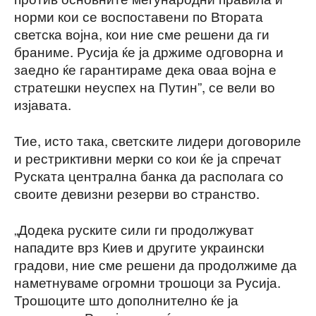
норми кои се воспоставени по Втората
светска војна, кои ние сме решени да ги
браниме. Русија ќе ја држиме одговорна и
заедно ќе гарантираме дека оваа војна е
стратешки неуспех на Путин”, се вели во
изјавата.
Тие, исто така, светските лидери договориле
и рестриктивни мерки со кои ќе ја спречат
Руската централна банка да располага со
своите девизни резерви во странство.
„Додека руските сили ги продолжуват
нападите врз Киев и другите украински
градови, ние сме решени да продолжиме да
наметнуваме огромни трошоци за Русија.
Трошоците што дополнително ќе ја