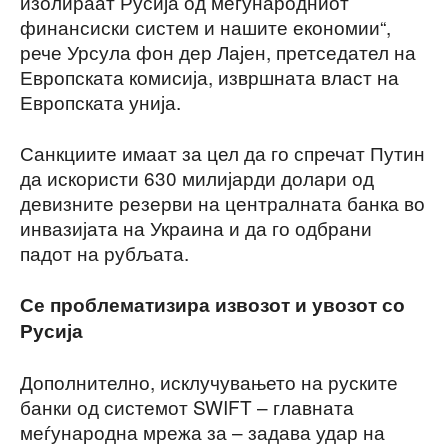
изолираат Русија од меѓународниот
финансиски систем и нашите економии“,
рече Урсула фон дер Лајен, претседател на
Европската комисија, извршната власт на
Европската унија.
Санкциите имаат за цел да го спречат Путин
да искористи 630 милијарди долари од
девизните резерви на централната банка во
инвазијата на Украина и да го одбрани
падот на рубљата.
Се проблематизира извозот и увозот со
Русија
Дополнително, исклучувањето на руските
банки од системот SWIFT – главната
меѓународна мрежа за – задава удар на