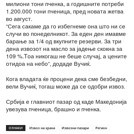
милиони тони пченка, а годишните потреби
1.200.000 тони пченица, пред новата жетва
во август.
“Сега сакаме да го избегнеме она што ни се
случи во понеделникот. За еден ден имавме
барање за 1/4 од вкупните резерви. За три
дена извозот на масло за јадење скокна за
109 %.Tоа никогаш не беше случај, а цените
отидоа на небо“, додаде Вучиќ.
Кога владата ќе процени дека сме безбедни,
вели Вучиќ, тогаш може да се одобри извоз.
Србија е главниот пазар од каде Македонија
увезува пченица, брашно и пченка.
ОЗНАКИ
Извоз на храна
Извозни пазари
Регион