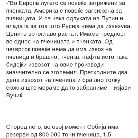
-“Во Европа луѓето се повеќе загрижени за
пченката, Америка е повеќе загрижена за
пченицата. И се чека одлуката на Путин и
владата за тоа што Русија нема да извезува.
Цените вртоглаво растат. Имаме предност
во однос на пченицата и пченката. Од
четврток повеќе нема да има извоз на
пченица и брашно, пченка, нафта исто така
бидејќи извозот на овие производи
значчително се зголемил. Претходните два
дена извозот на пченица и брашно толку
скокна што мораме да го забраниме – изјави
Вучиќ.
Според него, во овој момент Србија има
резерви од 800.000 тони пченица, 1,5