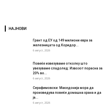
НАЈНОВИ
Грант од ЕУ од 149 милиони евра за
железницата од Коридор...
6 август, 2026
Повеќе извезуваме отколку што
увезуваме сладолед: Извозот порасна за
20% во...
6 август, 2026
Серафимовски: Македонија мора да
произведува повеќе домашна храна и да
ја...
6 август, 2026