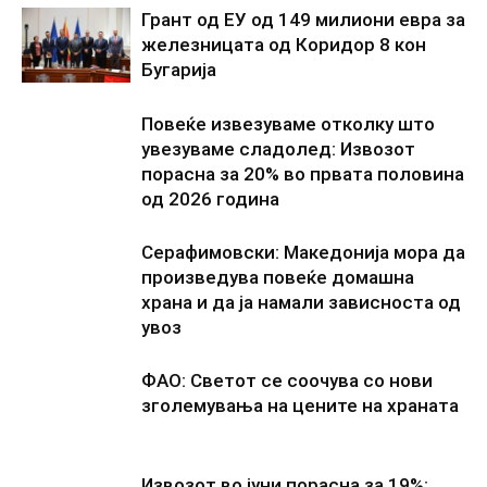
Грант од ЕУ од 149 милиони евра за
железницата од Коридор 8 кон
Бугарија
Повеќе извезуваме отколку што
увезуваме сладолед: Извозот
порасна за 20% во првата половина
од 2026 година
Серафимовски: Македонија мора да
произведува повеќе домашна
храна и да ја намали зависноста од
увоз
ФАО: Светот се соочува со нови
зголемувања на цените на храната
Извозот во јуни порасна за 19%: