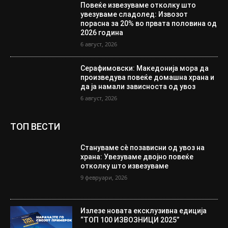
Повеќе извезуваме отколку што
увезуваме сладолед: Извозот
порасна за 20% во првата половина од
2026 година
6 август, 2026
Серафимовски: Македонија мора да
произведува повеќе домашна храна и
да ја намали зависноста од увоз
6 август, 2026
ТОП ВЕСТИ
Стануваме сè позависни од увоз на
храна: Увезуваме двојно повеќе
отколку што извезуваме
9 февруари, 2026
Излезе новата ексклузивна едиција
“ТОП 100 ИЗВОЗНИЦИ 2025”