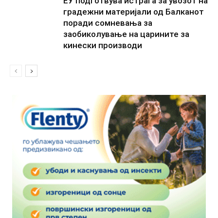
ЕУ подготвува истрага за увозот на
градежни материјали од Балканот
поради сомневања за
заобиколување на царините за
кинески производи