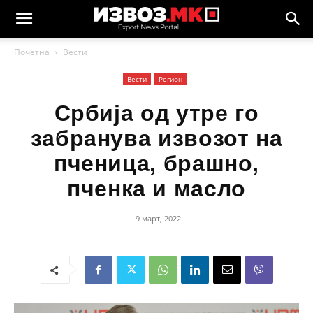
Почетна
Вести
Вести
Регион
Србија од утре го
забранува извозот на
пченица, брашно,
пченка и масло
9 март, 2022